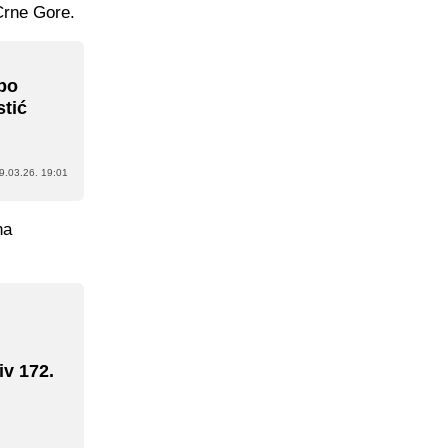
Crne Gore.
 po
stić
9.03.26. 19:01
na
iv 172.