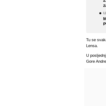
Ž
z
U
M
P
Tu se svaka
Lensa.
U posljednj
Gore Andre