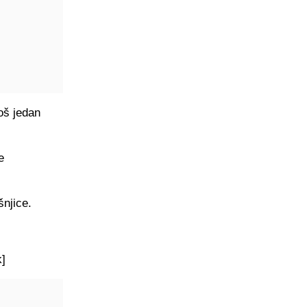
oš jedan
e
šnjice.
k
]