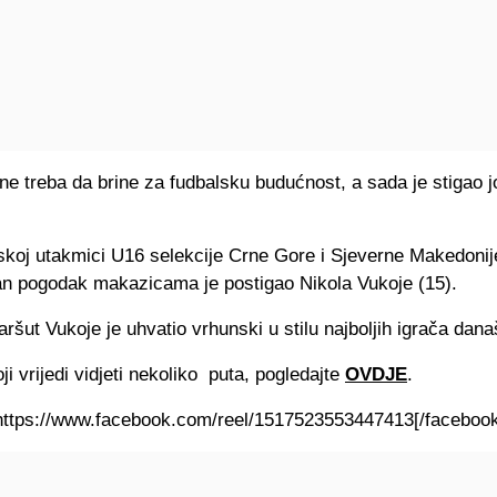
e treba da brine za fudbalsku budućnost, a sada je stigao j
jskoj utakmici U16 selekcije Crne Gore i Sjeverne Makedonij
n pogodak makazicama je postigao Nikola Vukoje (15).
ršut Vukoje je uhvatio vrhunski u stilu najboljih igrača dana
i vrijedi vidjeti nekoliko puta, pogledajte
OVDJE
.
https://www.facebook.com/reel/1517523553447413[/
faceboo