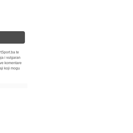
tSport.ba te
ja i vulgaran
 sve komentare
ji koji mogu