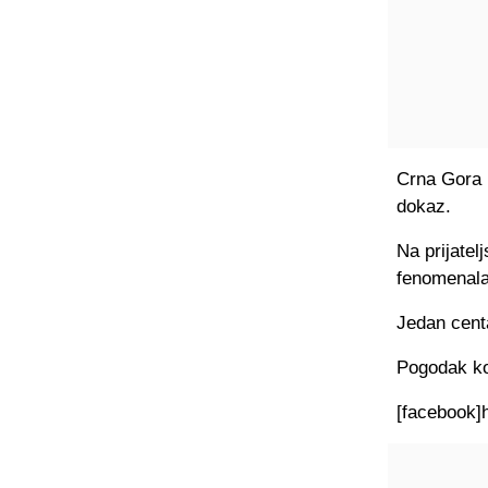
Crna Gora n
dokaz.
Na prijatel
fenomenala
Jedan centa
Pogodak koj
[
facebook
]