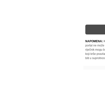
NAPOMENA:
K
portal ne može 
riječnik mogu b
koji krše pravi
biti u suprotnos