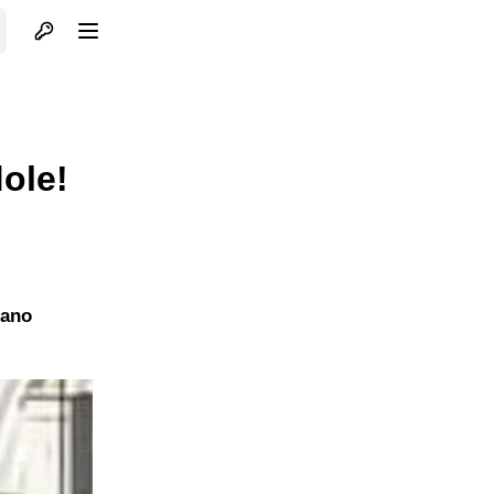
Otvori profil
Otvori meni
ole!
gano