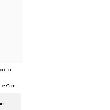
an i na
Crne Gore.
an