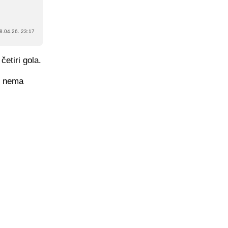
8.04.26. 23:17
četiri gola.
, nema