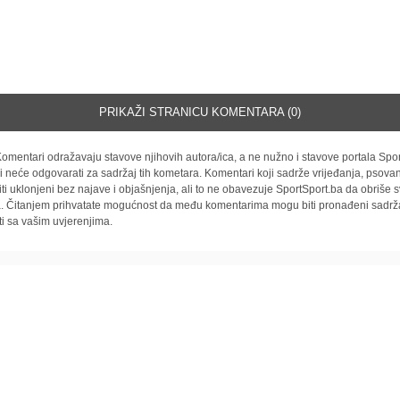
PRIKAŽI STRANICU KOMENTARA (0)
omentari odražavaju stavove njihovih autora/ica, a ne nužno i stavove portala Spor
i neće odgovarati za sadržaj tih kometara. Komentari koji sadrže vrijeđanja, psovan
iti uklonjeni bez najave i objašnjenja, ali to ne obavezuje SportSport.ba da obriše
la. Čitanjem prihvatate mogućnost da među komentarima mogu biti pronađeni sadrža
ti sa vašim uvjerenjima.