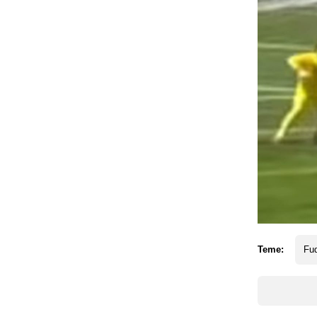
Teme:
Fud