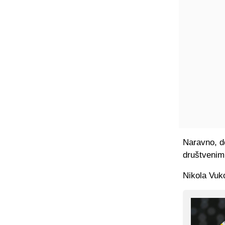
Naravno, do
društveni
Nikola Vuko