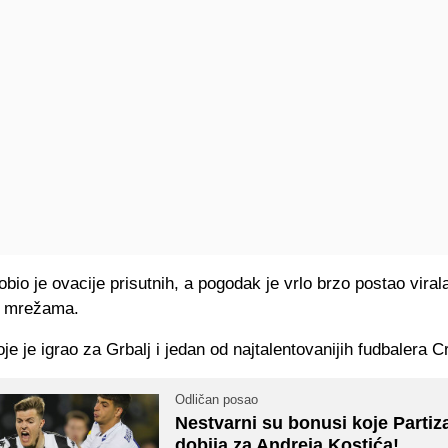
bio je ovacije prisutnih, a pogodak je vrlo brzo postao viral
m mrežama.
je je igrao za Grbalj i jedan od najtalentovanijih fudbalera 
Odličan posao
Nestvarni su bonusi koje Partiz
dobija za Andreja Kostića!