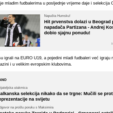
e mladim fudbalerima u posljednje vrijeme daje i selekcija 
Napušta Humsku!
Hit prvenstva dolazi u Beograd
napadača Partizana - Andrej Ko
dobio sjajnu ponudu!
1
u igrali na EURO U19, a pojedini mladi fudbaleri već igraju 
azini i u velikim evropskim klubovima.
ANO
ijateljska utakmica
alkanska selekcija nikako da se trgne: Mučili se prot
eprezentacije na svijetu
dgovor na prošlu poruku s Maksimira