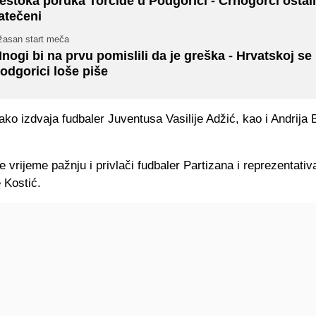
estoka poruka Torcide u Podgorici - Crnogorci ostali
atečeni
žasan start meča
nogi bi na prvu pomislili da je greška - Hrvatskoj se
odgorici loše piše
ko izdvaja fudbaler Juventusa Vasilije Adžić, kao i Andrija B
e vrijeme pažnju i privlači fudbaler Partizana i reprezentati
 Kostić.