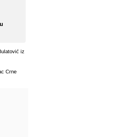
 u
ulatović iz
vac Crne