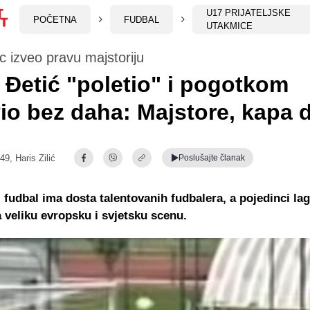
U17 PRIJATELJSKE
POČETNA
FUDBAL
UTAKMICE
 izveo pravu majstoriju
 Đetić "poletio" i pogotkom
io bez daha: Majstore, kapa d
:49,
Haris Zilić
Poslušajte
članak
 fudbal ima dosta talentovanih fudbalera, a pojedinci la
a veliku evropsku i svjetsku scenu.