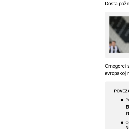
Dosta pažnj
Crnogorci s
evropskoj r
POVEZ
Pr
B
r
O