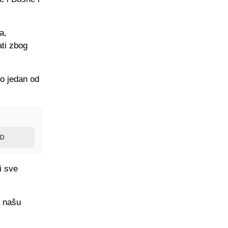
a,
ati zbog
io jedan od
ED
i sve
a našu