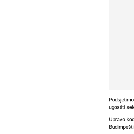
Podsjetimo
ugostiti se
Upravo kod 
Budimpešti