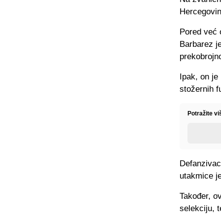
Hercegovin
Pored već o
Barbarez je
prekobrojno
Ipak, on je
stožernih f
Potražite v
Defanzivac 
utakmice je
Također, o
selekciju, 