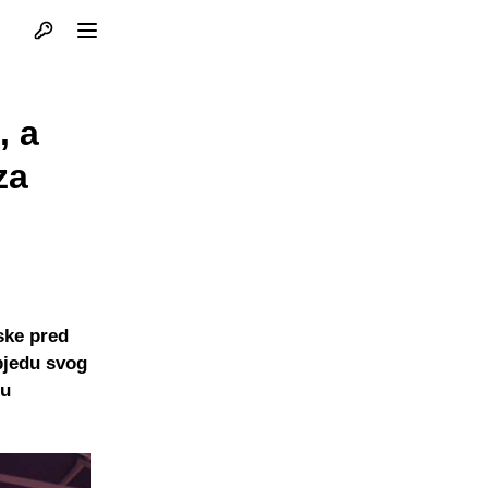
Otvori profil
Otvori meni
, a
za
ske pred
bjedu svog
šu