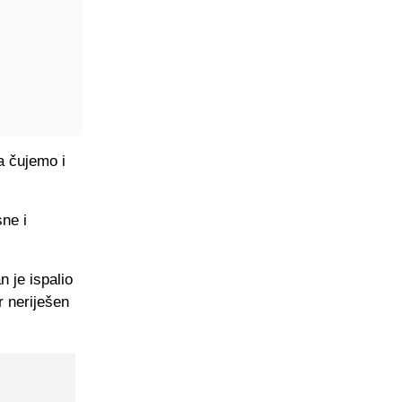
a čujemo i
ne i
n je ispalio
r neriješen