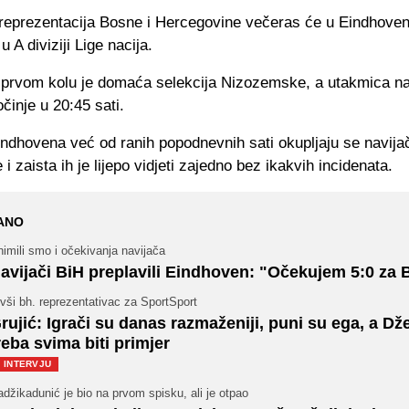
reprezentacija Bosne i Hercegovine večeras će u Eindhovenu
 A diviziji Lige nacija.
u prvom kolu je domaća selekcija Nizozemske, a utakmica na
činje u 20:45 sati.
ndhovena već od ranih popodnevnih sati okupljaju se navijači
 i zaista ih je lijepo vidjeti zajedno bez ikakvih incidenata.
ANO
imili smo i očekivanja navijača
avijači BiH preplavili Eindhoven: "Očekujem 5:0 za
vši bh. reprezentativac za SportSport
rujić: Igrači su danas razmaženiji, puni su ega, a Dž
reba svima biti primjer
INTERVJU
džikadunić je bio na prvom spisku, ali je otpao