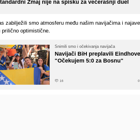
tandardni Zmaj nije na spisku za večerašnji duel
as zabilježili smo atmosferu među našim navijačima i najave
 prilično optimistične.
Snimili smo i očekivanja navijača
Navijači BiH preplavili Eindhov
"Očekujem 5:0 za Bosnu"
16
0