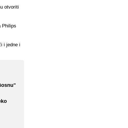
 otvoriti
 Philips
 i jedne i
 Bosnu"
eko