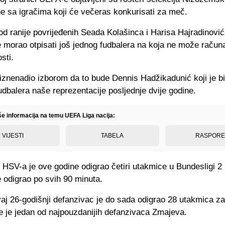
e sa igračima koji će večeras konkurisati za meč.
d ranije povrijeđenih Seada Kolašinca i Harisa Hajradinović
 morao otpisati još jednog fudbalera na koja ne može račun
sti.
 iznenadio izborom da to bude Dennis Hadžikadunić koji je b
udbalera naše reprezentacije posljednje dvije godine.
iše informacija na temu UEFA Liga nacija:
VIJESTI
TABELA
RASPOR
HSV-a je ove godine odigrao četiri utakmice u Bundesligi 2 
 odigrao po svih 90 minuta.
vaj 26-godišnji defanzivac je do sada odigrao 28 utakmica z
te je jedan od najpouzdanijih defanzivaca Zmajeva.