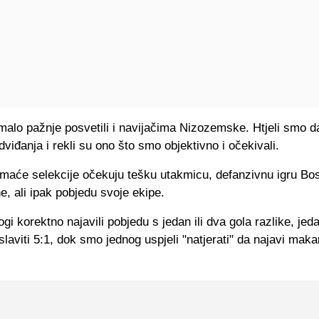
alo pažnje posvetili i navijačima Nizozemske. Htjeli smo d
dviđanja i rekli su ono što smo objektivno i očekivali.
omaće selekcije očekuju tešku utakmicu, defanzivnu igru Bos
, ali ipak pobjedu svoje ekipe.
i korektno najavili pobjedu s jedan ili dva gola razlike, jeda
slaviti 5:1, dok smo jednog uspjeli "natjerati" da najavi maka