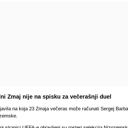
ni Zmaj nije na spisku za večerašnji duel
javila na koja 23 Zmaja večeras može računati Sergej Barba
ozemske.
j stranici UEFA-e objavljeni su rosteri selekcija Nizozemsk