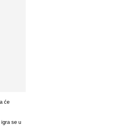
ka će
 igra se u