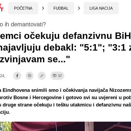
POČETNA
FUDBAL
LIGA NACIJA
o ih demantovati?
emci očekuju defanzivnu BiH
najavljuju debakl: "5:1"; "3:1 
izvinjavam se..."
:24,
32
 Eindhovena snimili smo i očekivanja navijača Nizozem
rotiv Bosne i Hercegovine i gotovo svi su uvjereni u po
s druge strane očekuju i tešku utakmicu i defanzivnu na
ciju.