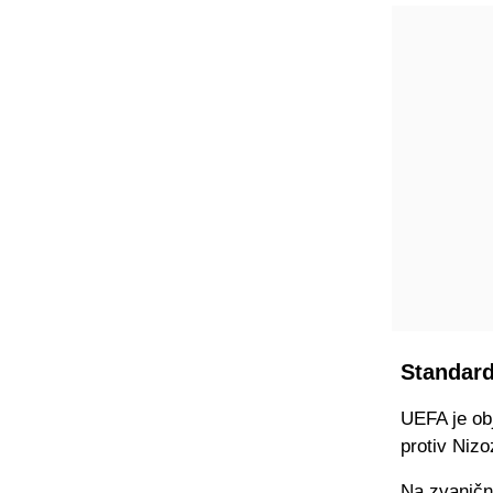
Standard
UEFA je ob
protiv Niz
Na zvanično