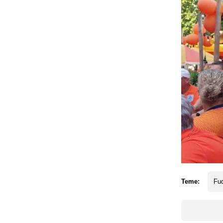
Teme:
Fud