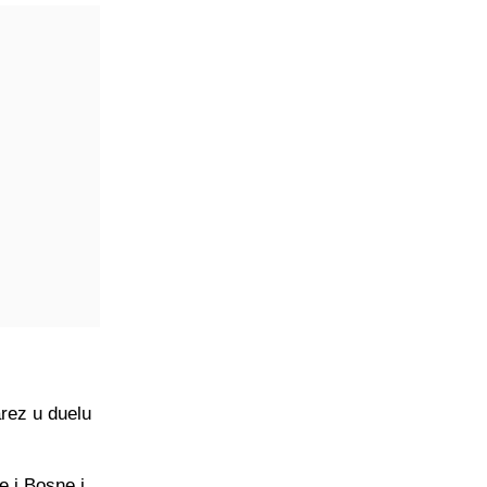
rez u duelu
e i Bosne i