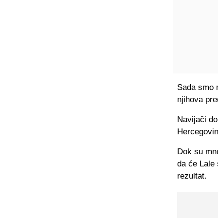
Sada smo m
njihova pre
Navijači d
Hercegovine
Dok su mnog
da će Lale 
rezultat.