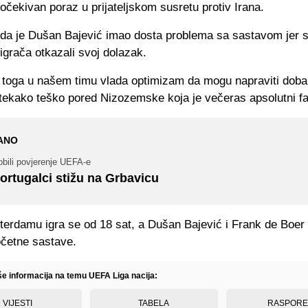
eočekivan poraz u prijateljskom susretu protiv Irana.
 da je Dušan Bajević imao dosta problema sa sastavom jer s
 igrača otkazali svoj dolazak.
d toga u našem timu vlada optimizam da mogu napraviti dobar
 itekako teško pored Nizozemske koja je večeras apsolutni fa
ANO
bili povjerenje UEFA-e
ortugalci stižu na Grbavicu
erdamu igra se od 18 sat, a Dušan Bajević i Frank de Boer
očetne sastave.
iše informacija na temu UEFA Liga nacija:
VIJESTI
TABELA
RASPOR