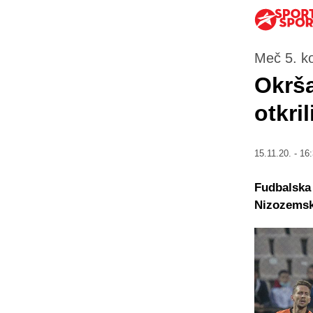
Meč 5. ko
Okrša
otkri
15.11.20. - 16
Fudbalska 
Nizozemske