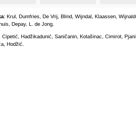
ka
: Krul, Dumfries, De Vrij, Blind, Wijndal, Klaassen, Wijnal
huis, Depay, L. de Jong.
, Cipetić, Hadžikadunić, Saničanin, Kolašinac, Cimirot, Pjani
ća, Hodžić.