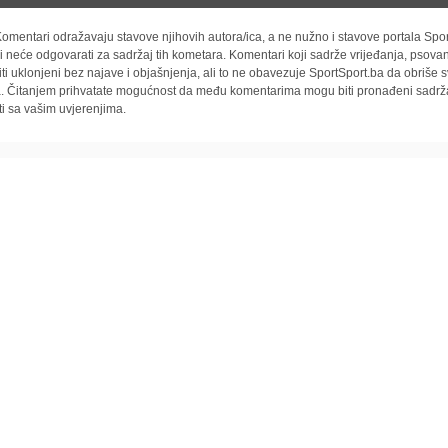
omentari odražavaju stavove njihovih autora/ica, a ne nužno i stavove portala Spor
i neće odgovarati za sadržaj tih kometara. Komentari koji sadrže vrijeđanja, psovan
iti uklonjeni bez najave i objašnjenja, ali to ne obavezuje SportSport.ba da obriše
la. Čitanjem prihvatate mogućnost da među komentarima mogu biti pronađeni sadrža
ti sa vašim uvjerenjima.