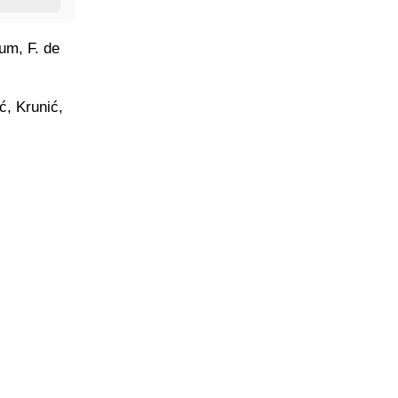
dum, F. de
ć, Krunić,