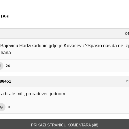
TARI
04
te Bajevicu Hadzikadunic gdje je Kovacevic?Spasio nas da ne i
 Irana
24
86451
15
a brate mili, proradi vec jednom.
0
PRIKAŽI STRANICU KOMENTARA (48)