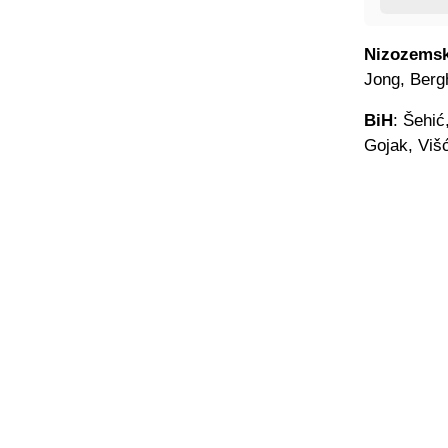
Nizozems
Jong, Berg
BiH
: Šehić
Gojak, Viš