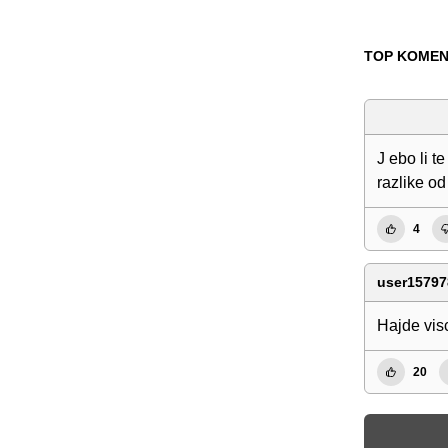
TOP KOMEN
J ebo li 
razlike od
4
user15797
Hajde visc
20