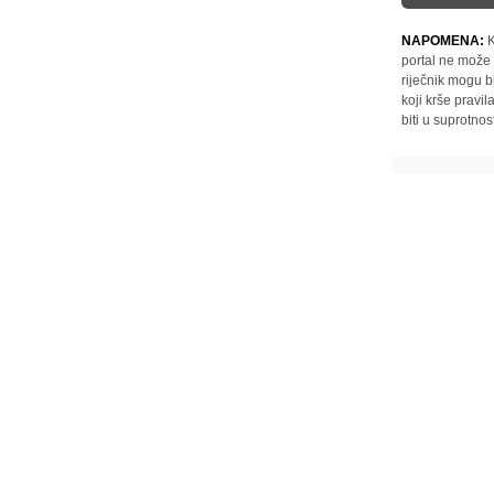
NAPOMENA:
K
portal ne može 
riječnik mogu b
koji krše pravi
biti u suprotnos