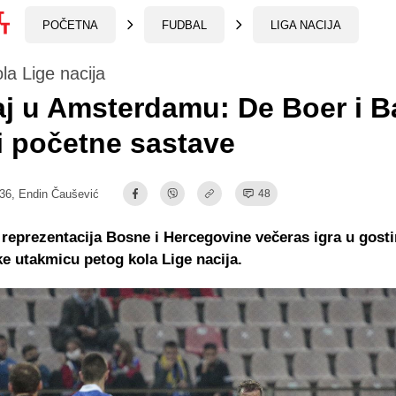
POČETNA
FUDBAL
LIGA NACIJA
la Lige nacija
j u Amsterdamu: De Boer i B
li početne sastave
:36,
Endin Čaušević
48
reprezentacija Bosne i Hercegovine večeras igra u gost
 utakmicu petog kola Lige nacija.