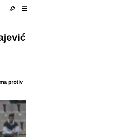
Otvori profil
Otvori meni
ajević
ima protiv