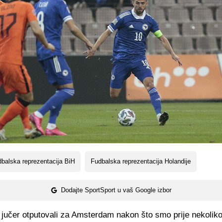
balska reprezentacija BiH
Fudbalska reprezentacija Holandije
Dodajte SportSport u vaš Google izbor
 jučer otputovali za Amsterdam nakon što smo prije nekolik