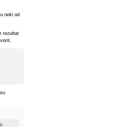
u neki od
 rezultat
vorit.
 su
ED