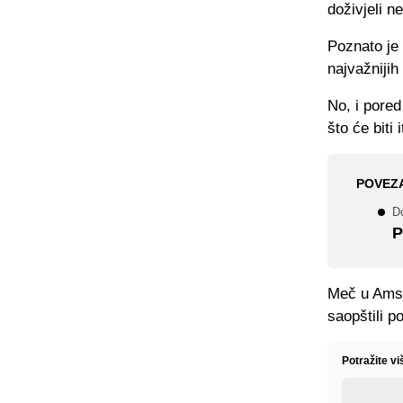
doživjeli n
Poznato je
najvažnijih
No, i pore
što će biti
POVEZ
Do
P
Meč u Amst
saopštili p
Potražite v