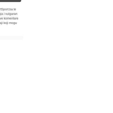
tSport.ba te
ja i vulgaran
 sve komentare
ji koji mogu