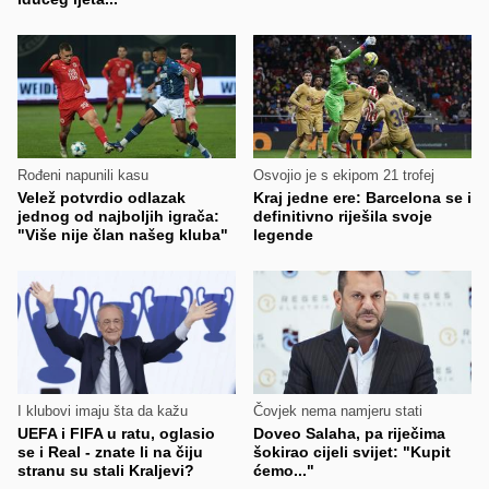
Rođeni napunili kasu
Osvojio je s ekipom 21 trofej
Velež potvrdio odlazak
Kraj jedne ere: Barcelona se i
jednog od najboljih igrača:
definitivno riješila svoje
"Više nije član našeg kluba"
legende
I klubovi imaju šta da kažu
Čovjek nema namjeru stati
UEFA i FIFA u ratu, oglasio
Doveo Salaha, pa riječima
se i Real - znate li na čiju
šokirao cijeli svijet: "Kupit
stranu su stali Kraljevi?
ćemo..."