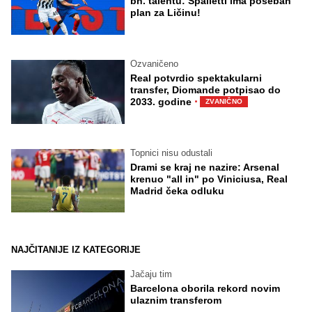
bh. talentu: Spalletti ima poseban
plan za Ličinu!
Ozvaničeno
Real potvrdio spektakularni
transfer, Diomande potpisao do
·
2033. godine
ZVANIČNO
Topnici nisu odustali
Drami se kraj ne nazire: Arsenal
krenuo "all in" po Viniciusa, Real
Madrid čeka odluku
NAJČITANIJE IZ KATEGORIJE
Jačaju tim
Barcelona oborila rekord novim
ulaznim transferom