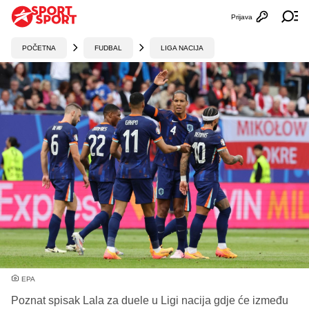
Prijava
Otvori profi
Ot
POČETNA
FUDBAL
LIGA NACIJA
EPA
Poznat spisak Lala za duele u Ligi nacija gdje će između