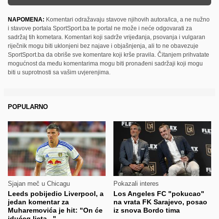
NAPOMENA:
Komentari odražavaju stavove njihovih autora/ica, a ne nužno
i stavove portala SportSport.ba te portal ne može i neće odgovarati za
sadržaj tih kometara. Komentari koji sadrže vrijeđanja, psovanja i vulgaran
riječnik mogu biti uklonjeni bez najave i objašnjenja, ali to ne obavezuje
SportSport.ba da obriše sve komentare koji krše pravila. Čitanjem prihvatate
mogućnost da među komentarima mogu biti pronađeni sadržaji koji mogu
biti u suprotnosti sa vašim uvjerenjima.
POPULARNO
Sjajan meč u Chicagu
Pokazali interes
Leeds pobijedio Liverpool, a
Los Angeles FC "pokucao"
jedan komentar za
na vrata FK Sarajevo, posao
Muharemovića je hit: "On će
iz snova Bordo tima
idućeg ljeta..."