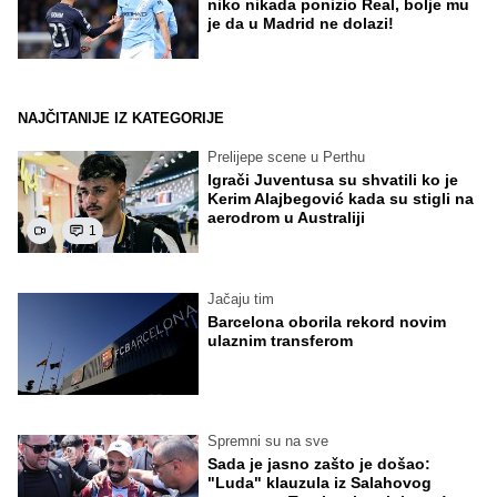
niko nikada ponizio Real, bolje mu
je da u Madrid ne dolazi!
NAJČITANIJE IZ KATEGORIJE
Prelijepe scene u Perthu
Igrači Juventusa su shvatili ko je
Kerim Alajbegović kada su stigli na
aerodrom u Australiji
1
Jačaju tim
Barcelona oborila rekord novim
ulaznim transferom
Spremni su na sve
Sada je jasno zašto je došao:
"Luda" klauzula iz Salahovog