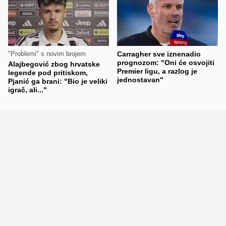
"Problemi" s novim brojem
Carragher sve iznenadio
prognozom: "Oni će osvojiti
Alajbegović zbog hrvatske
Premier ligu, a razlog je
legende pod pritiskom,
jednostavan"
Pjanić ga brani: "Bio je veliki
igrač, ali..."