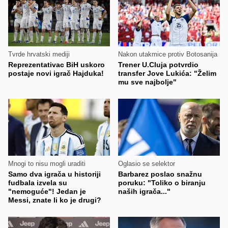
Tvrde hrvatski mediji
Nakon utakmice protiv Botosanija
Reprezentativac BiH uskoro
Trener U.Cluja potvrdio
postaje novi igrač Hajduka!
transfer Jove Lukića: "Želim
mu sve najbolje"
Mnogi to nisu mogli uraditi
Oglasio se selektor
Samo dva igrača u historiji
Barbarez poslao snažnu
fudbala izvela su
poruku: "Toliko o biranju
"nemoguće"! Jedan je
naših igrača..."
Messi, znate li ko je drugi?