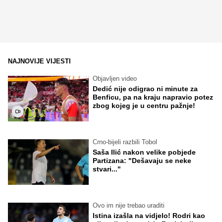
NAJNOVIJE VIJESTI
Objavljen video
Dedić nije odigrao ni minute za
Benficu, pa na kraju napravio potez
zbog kojeg je u centru pažnje!
Crno-bijeli razbili Tobol
Saša Ilić nakon velike pobjede
Partizana: "Dešavaju se neke
stvari..."
Ovo im nije trebao uraditi
Istina izašla na vidjelo! Rodri kao