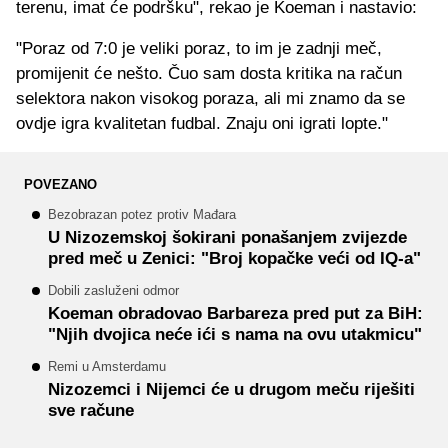
terenu, imat će podršku", rekao je Koeman i nastavio:
"Poraz od 7:0 je veliki poraz, to im je zadnji meč,
promijenit će nešto. Čuo sam dosta kritika na račun
selektora nakon visokog poraza, ali mi znamo da se
ovdje igra kvalitetan fudbal. Znaju oni igrati lopte."
POVEZANO
Bezobrazan potez protiv Mađara
U Nizozemskoj šokirani ponašanjem zvijezde
pred meč u Zenici: "Broj kopačke veći od IQ-a"
Dobili zasluženi odmor
Koeman obradovao Barbareza pred put za BiH:
"Njih dvojica neće ići s nama na ovu utakmicu"
Remi u Amsterdamu
Nizozemci i Nijemci će u drugom meču riješiti
sve račune