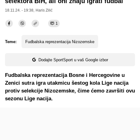
selektora BiH, ali oni znaju igrati fudbal
18.11.24. - 19:38,
Haris Zilić
1
Teme:
Fudbalska reprezentacija Nizozemske
Dodajte SportSport u vaš Google izbor
Fudbalska reprezentacija Bosne i Hercegovine u
Zenici sutra igra utakmicu šestog kola Lige nacija
protiv selekcije Nizozemske, čime ćemo završiti ovu
sezonu Lige nacija.