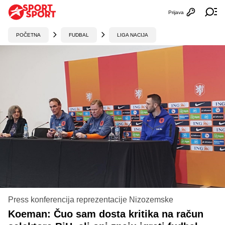
Prijava
Otvori profi
Ot
POČETNA
FUDBAL
LIGA NACIJA
Press konferencija reprezentacije Nizozemske
Koeman: Čuo sam dosta kritika na račun