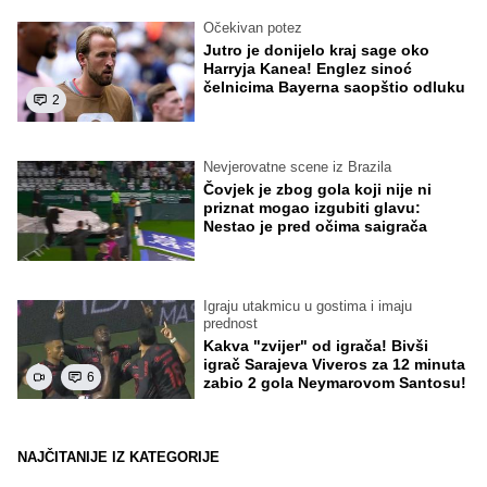
Očekivan potez
Jutro je donijelo kraj sage oko
Harryja Kanea! Englez sinoć
čelnicima Bayerna saopštio odluku
2
Nevjerovatne scene iz Brazila
Čovjek je zbog gola koji nije ni
priznat mogao izgubiti glavu:
Nestao je pred očima saigrača
Igraju utakmicu u gostima i imaju
prednost
Kakva "zvijer" od igrača! Bivši
igrač Sarajeva Viveros za 12 minuta
6
zabio 2 gola Neymarovom Santosu!
NAJČITANIJE IZ KATEGORIJE