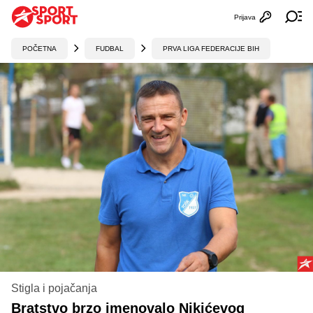
Prijava
Otvori profi
Ot
POČETNA
FUDBAL
PRVA LIGA FEDERACIJE BIH
Stigla i pojačanja
Bratstvo brzo imenovalo Nikićevog