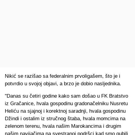
Nikić se razišao sa federalnim prvoligašem, što je i
potvrdio u svojoj objavi, a brzo je dobio nasljednika.
"Danas su četiri godine kako sam došao u FK Bratstvo
iz Gračanice, hvala gospodinu gradonačelniku Nusretu
Heliću na sjajnoj i korektnoj saradnji, hvala gospodinu
Džindi i ostalim iz stručnog štaba, hvala momcima na
zelenom terenu, hvala našim Marokancima i drugim
našim navijačima na svestranoj podršci kad smo gubili