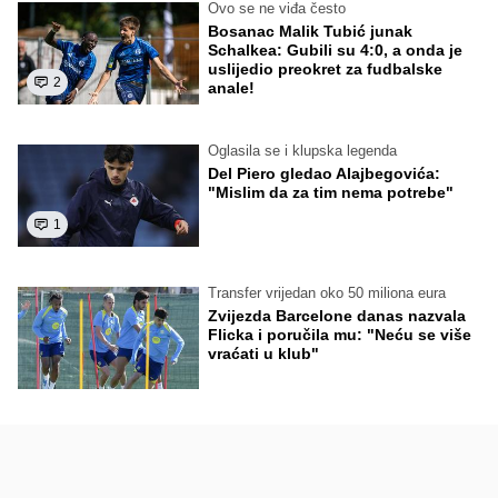
Ovo se ne viđa često
Bosanac Malik Tubić junak
Schalkea: Gubili su 4:0, a onda je
uslijedio preokret za fudbalske
2
anale!
Oglasila se i klupska legenda
Del Piero gledao Alajbegovića:
"Mislim da za tim nema potrebe"
1
Transfer vrijedan oko 50 miliona eura
Zvijezda Barcelone danas nazvala
Flicka i poručila mu: "Neću se više
vraćati u klub"