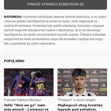
PRIKAŽI STRANICU KOMENTARA (0)
NAPOMENA:
Komentari odražavaju stavove njihovih autora/ica, a ne nužno
i stavove portala SportSport.ba te portal ne može i neće odgovarati za
sadržaj tih kometara. Komentari koji sadrže vrijeđanja, psovanja i vulgaran
riječnik mogu biti uklonjeni bez najave i objašnjenja, ali to ne obavezuje
SportSport.ba da obriše sve komentare koji krše pravila. Čitanjem prihvatate
mogućnost da među komentarima mogu biti pronađeni sadržaji koji mogu
biti u suprotnosti sa vašim uvjerenjima.
POPULARNO
Potvrdio Fabrizio Romano
"Problemi" s novim brojem
Veliki "Here we go" malo
Alajbegović zbog hrvatske
prije ponoći - Liverpool se
legende pod pritiskom,