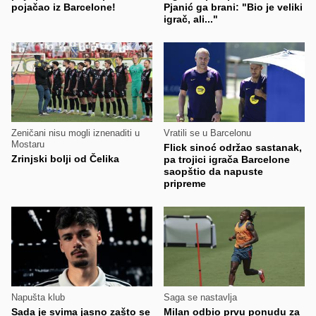
pojačao iz Barcelone!
Pjanić ga brani: "Bio je veliki
igrač, ali..."
Zeničani nisu mogli iznenaditi u
Vratili se u Barcelonu
Mostaru
Flick sinoć održao sastanak,
Zrinjski bolji od Čelika
pa trojici igrača Barcelone
saopštio da napuste
pripreme
Napušta klub
Saga se nastavlja
Sada je svima jasno zašto se
Milan odbio prvu ponudu za