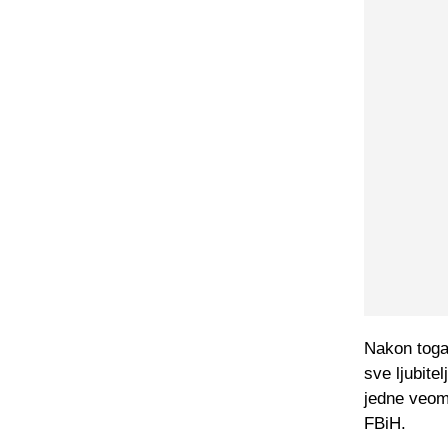
Nakon toga 
sve ljubite
jedne veoma
FBiH.