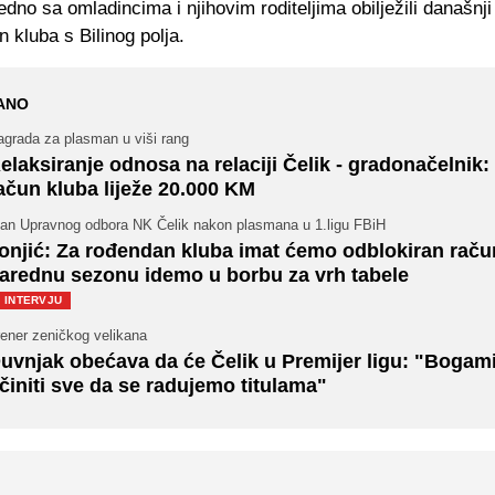
dno sa omladincima i njihovim roditeljima obilježili današnji
 kluba s Bilinog polja.
ANO
agrada za plasman u viši rang
elaksiranje odnosa na relaciji Čelik - gradonačelnik:
ačun kluba liježe 20.000 KM
lan Upravnog odbora NK Čelik nakon plasmana u 1.ligu FBiH
onjić: Za rođendan kluba imat ćemo odblokiran raču
arednu sezonu idemo u borbu za vrh tabele
INTERVJU
rener zeničkog velikana
uvnjak obećava da će Čelik u Premijer ligu: "Bogam
činiti sve da se radujemo titulama"