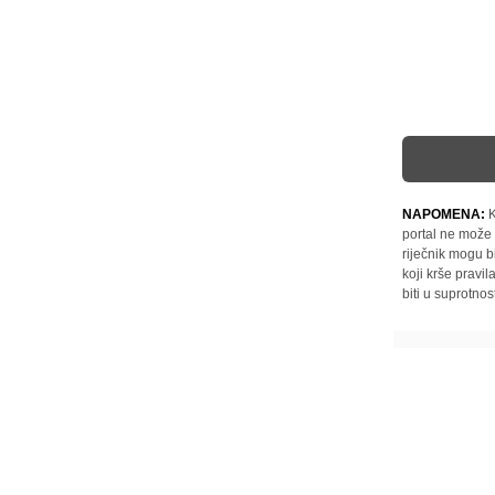
NAPOMENA:
K
portal ne može 
riječnik mogu b
koji krše pravi
biti u suprotnos