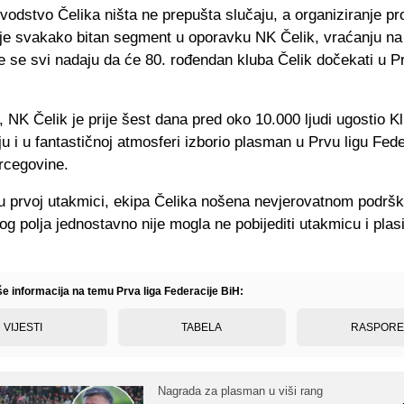
vodstvo Čelika ništa ne prepušta slučaju, a organiziranje pr
je svakako bitan segment u oporavku NK Čelik, vraćanju na
te se svi nadaju da će 80. rođendan kluba Čelik dočekati u Pr
 NK Čelik je prije šest dana pred oko 10.000 ljudi ugostio Kl
ju i u fantastičnoj atmosferi izborio plasman u Prvu ligu Fede
rcegovine.
u prvoj utakmici, ekipa Čelika nošena nevjerovatnom podrš
inog polja jednostavno nije mogla ne pobijediti utakmicu i plasi
še informacija na temu Prva liga Federacije BiH:
VIJESTI
TABELA
RASPOR
Nagrada za plasman u viši rang