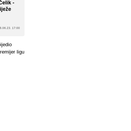
elik -
iježe
6.06.23. 17:00
ijedio
remijer ligu