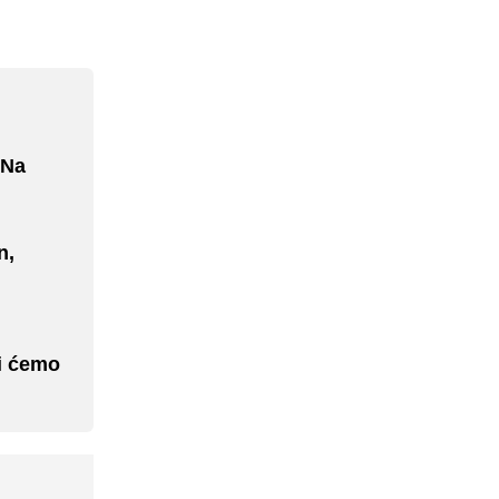
 Na
n,
i ćemo