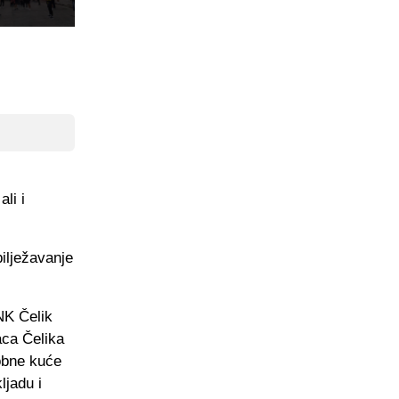
li i
bilježavanje
NK Čelik
aca Čelika
 robne kuće
ljadu i