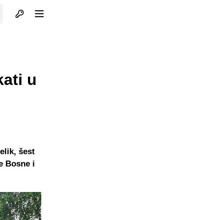
Otvori profil
Otvori meni
ati u
lik, šest
e Bosne i