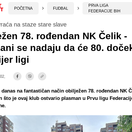
PRVA LIGA
POČETNA
FUDBAL
FEDERACIJE BIH
vraća na staze stare slave
ežen 78. rođendan NK Čelik -
ani se nadaju da će 80. doček
jer ligi
:02,
e danas na fantastičan način obilježen 78. rođendan NK Če
 što je ovaj klub ostvario plasman u Prvu ligu Federacij
ne.