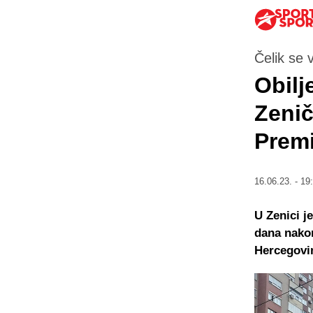
Čelik se 
Obilj
Zenič
Premi
16.06.23. - 19
U Zenici j
dana nakon
Hercegovi