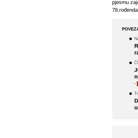
pjesmu zaje
78.rođendan
POVEZ
N
R
r
Č
J
n
·
T
D
u