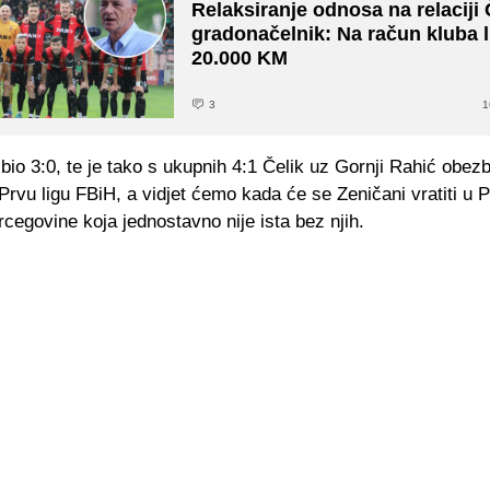
Relaksiranje odnosa na relaciji Č
gradonačelnik: Na račun kluba l
20.000 KM
3
1
 bio 3:0, te je tako s ukupnih 4:1 Čelik uz Gornji Rahić obezb
rvu ligu FBiH, a vidjet ćemo kada će se Zeničani vratiti u P
cegovine koja jednostavno nije ista bez njih.