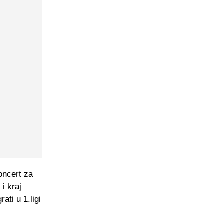
oncert za
 i kraj
ti u 1.ligi