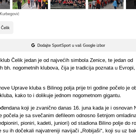
Kurbegović
 Čelik
Dodajte SportSport u vaš Google izbor
lub Čelik jedan je od najvećih simbola Zenice, te jedan od
ih bh. nogometnih klubova, čija je tradicija poznata u Evropi, a
ve Uprave kluba s Bilinog polja prije tri godine počelo je o
kluba, kako to i dolikuje jednom nogometnom gigantu.
ođendana koji je zvanično danas 16. juna kada je i osnovan 
e počela je sa svečanim defileom odnosno šetnjom omladin
redpioniri, pioniri, kadeti, juniori) od stadiona Bilino polje do
 su ih dočekali najvatreniji navijači „Robijaši“, koji su uz bak