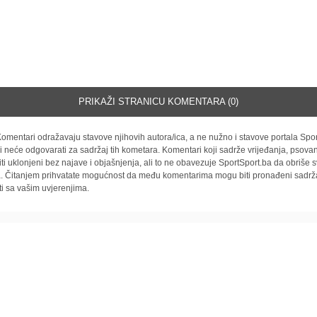
PRIKAŽI STRANICU KOMENTARA (0)
omentari odražavaju stavove njihovih autora/ica, a ne nužno i stavove portala Spor
i neće odgovarati za sadržaj tih kometara. Komentari koji sadrže vrijeđanja, psovan
iti uklonjeni bez najave i objašnjenja, ali to ne obavezuje SportSport.ba da obriše
la. Čitanjem prihvatate mogućnost da među komentarima mogu biti pronađeni sadrža
ti sa vašim uvjerenjima.