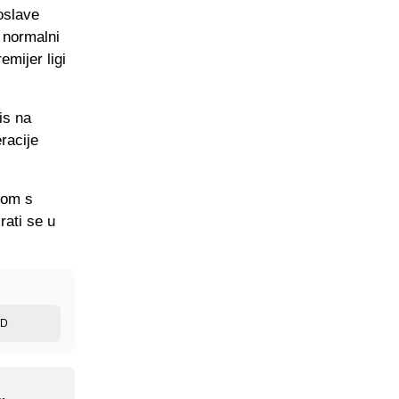
oslave
 normalni
emijer ligi
is na
racije
kom s
rati se u
ED