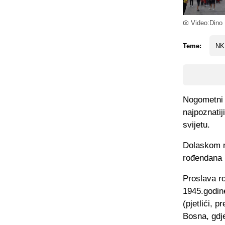
Video:Dino 
Teme:
NK
Nogometni k
najpoznatij
svijetu.
Dolaskom no
rođendana 
Proslava r
1945.godin
(pjetlići, p
Bosna, gdje