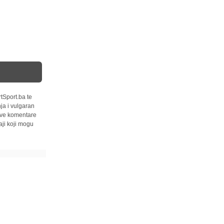
tSport.ba te
ja i vulgaran
 sve komentare
ji koji mogu