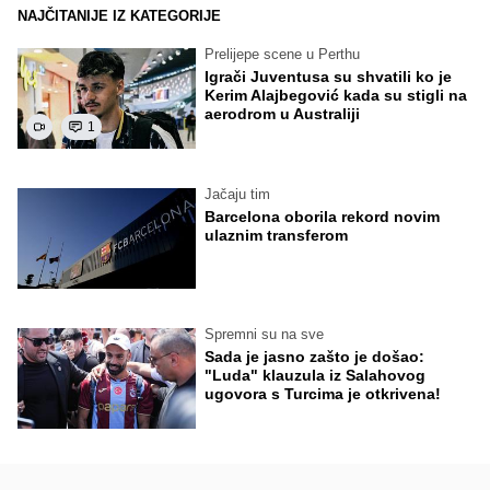
NAJČITANIJE IZ KATEGORIJE
Prelijepe scene u Perthu
Igrači Juventusa su shvatili ko je
Kerim Alajbegović kada su stigli na
aerodrom u Australiji
1
Jačaju tim
Barcelona oborila rekord novim
ulaznim transferom
Spremni su na sve
Sada je jasno zašto je došao:
"Luda" klauzula iz Salahovog
ugovora s Turcima je otkrivena!