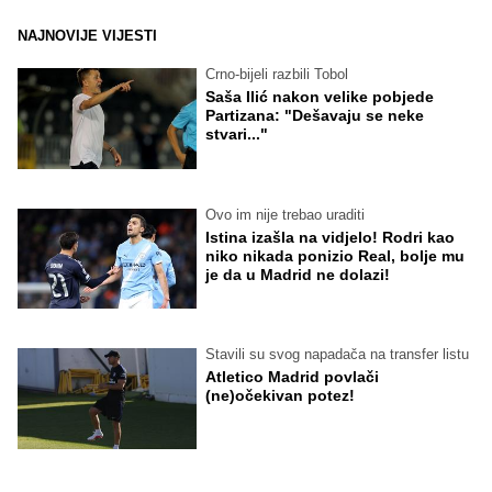
NAJNOVIJE VIJESTI
Crno-bijeli razbili Tobol
Saša Ilić nakon velike pobjede
Partizana: "Dešavaju se neke
stvari..."
Ovo im nije trebao uraditi
Istina izašla na vidjelo! Rodri kao
niko nikada ponizio Real, bolje mu
je da u Madrid ne dolazi!
Stavili su svog napadača na transfer listu
Atletico Madrid povlači
(ne)očekivan potez!