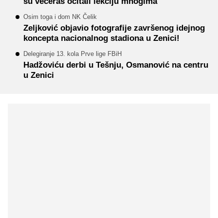
su večeras očitali lekciju mnogima
Osim toga i dom NK Čelik
Zeljković objavio fotografije završenog idejnog
koncepta nacionalnog stadiona u Zenici!
Delegiranje 13. kola Prve lige FBiH
Hadžoviću derbi u Tešnju, Osmanović na centru
u Zenici