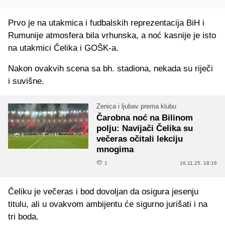
Prvo je na utakmica i fudbalskih reprezentacija BiH i
Rumunije atmosfera bila vrhunska, a noć kasnije je isto
na utakmici Čelika i GOŠK-a.
Nakon ovakvih scena sa bh. stadiona, nekada su riječi
i suvišne.
Zenica i ljubav prema klubu
Čarobna noć na Bilinom
polju: Navijači Čelika su
večeras očitali lekciju
mnogima
1
16.11.25. 18:16
Čeliku je večeras i bod dovoljan da osigura jesenju
titulu, ali u ovakvom ambijentu će sigurno jurišati i na
tri boda.