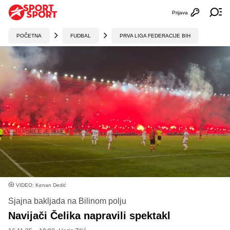
Prijava
Otvori profi
Ot
POČETNA
FUDBAL
PRVA LIGA FEDERACIJE BIH
VIDEO: Kenan Dedić
Sjajna bakljada na Bilinom polju
Navijači Čelika napravili spektakl