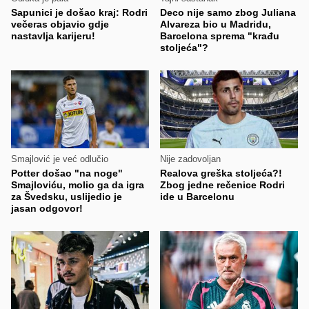
Sapunici je došao kraj: Rodri
Deco nije samo zbog Juliana
večeras objavio gdje
Alvareza bio u Madridu,
nastavlja karijeru!
Barcelona sprema "krađu
stoljeća"?
Smajlović je već odlučio
Nije zadovoljan
Potter došao "na noge"
Realova greška stoljeća?!
Smajloviću, molio ga da igra
Zbog jedne rečenice Rodri
za Švedsku, uslijedio je
ide u Barcelonu
jasan odgovor!