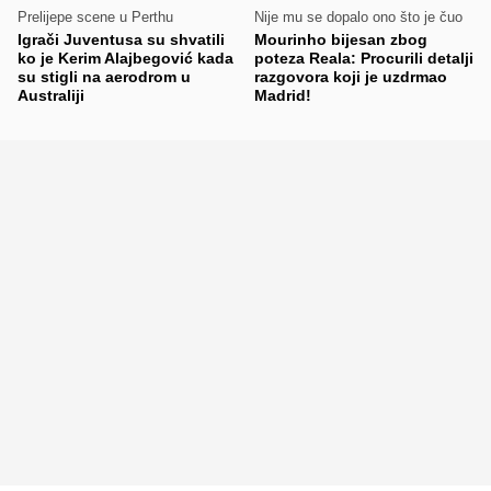
Prelijepe scene u Perthu
Nije mu se dopalo ono što je čuo
Igrači Juventusa su shvatili
Mourinho bijesan zbog
ko je Kerim Alajbegović kada
poteza Reala: Procurili detalji
su stigli na aerodrom u
razgovora koji je uzdrmao
Australiji
Madrid!