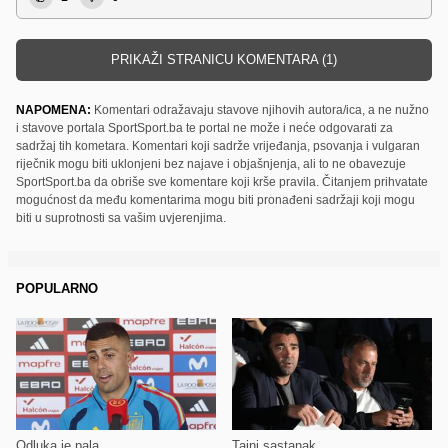
PRIKAŽI STRANICU KOMENTARA (1)
NAPOMENA:
Komentari odražavaju stavove njihovih autora/ica, a ne nužno
i stavove portala SportSport.ba te portal ne može i neće odgovarati za
sadržaj tih kometara. Komentari koji sadrže vrijeđanja, psovanja i vulgaran
riječnik mogu biti uklonjeni bez najave i objašnjenja, ali to ne obavezuje
SportSport.ba da obriše sve komentare koji krše pravila. Čitanjem prihvatate
mogućnost da među komentarima mogu biti pronađeni sadržaji koji mogu
biti u suprotnosti sa vašim uvjerenjima.
POPULARNO
Odluka je pala
Tajni sastanak