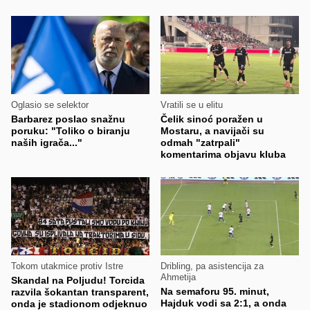
Oglasio se selektor
Vratili se u elitu
Barbarez poslao snažnu
Čelik sinoć poražen u
poruku: "Toliko o biranju
Mostaru, a navijači su
naših igrača..."
odmah "zatrpali"
komentarima objavu kluba
Tokom utakmice protiv Istre
Dribling, pa asistencija za
Ahmetija
Skandal na Poljudu! Torcida
Na semaforu 95. minut,
razvila šokantan transparent,
Hajduk vodi sa 2:1, a onda
onda je stadionom odjeknuo