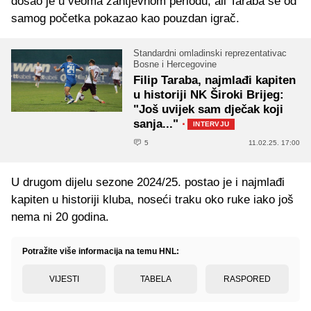
došao je u veoma zahtjevnom periodu, ali Taraba se od
samog početka pokazao kao pouzdan igrač.
Standardni omladinski reprezentativac
Bosne i Hercegovine
Filip Taraba, najmlađi kapiten
u historiji NK Široki Brijeg:
"Još uvijek sam dječak koji
sanja..."
·
INTERVJU
5
11.02.25. 17:00
U drugom dijelu sezone 2024/25. postao je i najmlađi
kapiten u historiji kluba, noseći traku oko ruke iako još
nema ni 20 godina.
Potražite više informacija na temu HNL:
VIJESTI
TABELA
RASPORED