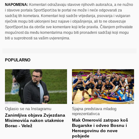
NAPOMENA:
Komentari odražavaju stavove njihovih autora/ica, a ne nužno
i stavove portala SportSport.ba te portal ne može i neće odgovarati za
sadržaj tih kometara. Komentari koji sadrže vrijeđanja, psovanja i vulgaran
riječnik mogu biti uklonjeni bez najave i objašnjenja, ali to ne obavezuje
SportSport.ba da obriše sve komentare koji krše pravila. Čitanjem prihvatate
mogućnost da među komentarima mogu biti pronađeni sadržaji koji mogu
biti u suprotnosti sa vašim uvjerenjima.
POPULARNO
Oglasio se na Instagramu
Sjajna predstava mladog
reprezentativca
Zanimljiva objava Zvjezdana
Mak Omerović zatrpao koš
Misimovića nakon utakmice
Bugarske i odveo Bosnu i
Borac - Velež
Hercegovinu do nove
pobjede