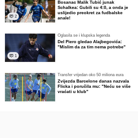
Bosanac Malik Tubić junak
Schalkea: Gubili su 4:0, a onda je
uslijedio preokret za fudbalske
2
anale!
Oglasila se i klupska legenda
Del Piero gledao Alajbegovića:
"Mislim da za tim nema potrebe"
1
Transfer vrijedan oko 50 miliona eura
Zvijezda Barcelone danas nazvala
Flicka i poručila mu: "Neću se više
vraćati u klub"