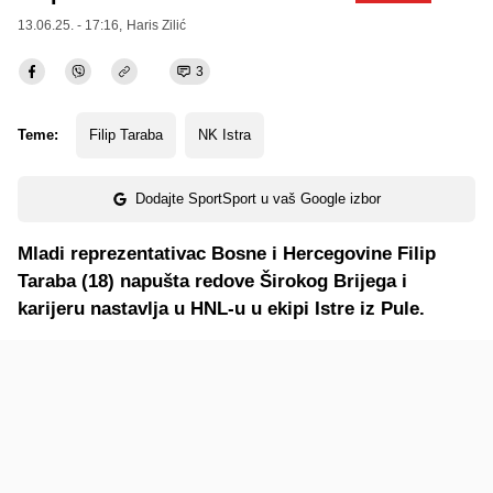
13.06.25. - 17:16,
Haris Zilić
3
Teme:
Filip Taraba
NK Istra
Dodajte SportSport u vaš Google izbor
Mladi reprezentativac Bosne i Hercegovine Filip
Taraba (18) napušta redove Širokog Brijega i
karijeru nastavlja u HNL-u u ekipi Istre iz Pule.