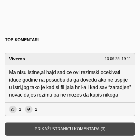
TOP KOMENTARI
Viveros
13.06.25. 19:11
Ma nisu istine,al hajd sad ce ovi rezimski ocekivati
iduce godine na posudbu da ga dovedu ako ne uspije
u istri,jbg tako je kad si filijala hnl-a i kad sav “zaradjen”
novac dajes rezimu pa ne mozes da kupis nikoga !
1
1
PRIKAŽI STRANICU KOMENTARA (3)