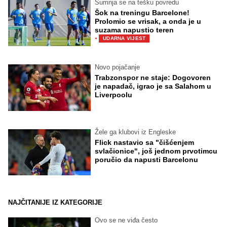
Sumnja se na tešku povredu
Šok na treningu Barcelone!
Prolomio se vrisak, a onda je u
suzama napustio teren
·
UDARNA VIJEST
Novo pojačanje
Trabzonspor ne staje: Dogovoren
je napadač, igrao je sa Salahom u
Liverpoolu
Žele ga klubovi iz Engleske
Flick nastavio sa "čišćenjem
svlačionice", još jednom prvotimcu
poručio da napusti Barcelonu
NAJČITANIJE IZ KATEGORIJE
Ovo se ne viđa često