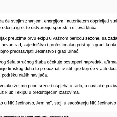
a će svojim znanjem, energijom i autoritetom doprinijeti stabi
ređenju igre, te ostvarenju sportskih ciljeva kluba.
jak preuzima prvu ekipu u važnom periodu sezone, sa zad
linovan rad, zajedništvo i profesionalan pristup izgradi konk
tojno predstavljati Jedinstvo i grad Bihać.
vog šefa stručnog štaba očekuje postepeni napredak, afirma
anje timskog duha te prepoznatljiv stil igre koji će vratiti dod
i podršku naših navijača.
vnjaku želimo puno sreće i uspjeha u radu, a navijače poziv
uz klub i ekipu u predstojećim izazovima.
o u NK Jedinstvo, Armine", stoji u saopštenju NK Jedinstvo
še informacija na temu Prva liga Federacije BiH: