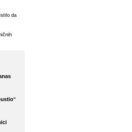
stilo da
ničnih
Danas
pustio"
ici