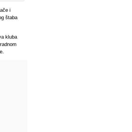
ače i
og štaba
va kluba
, radnom
e.