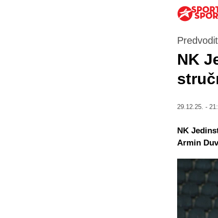
Predvodit
NK Je
stru
29.12.25. - 21
NK Jedinst
Armin Duv