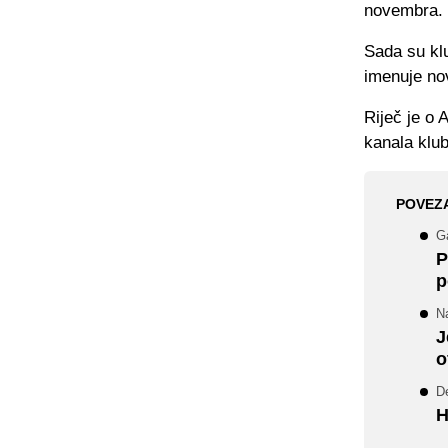
novembra.
Sada su klu
imenuje no
Riječ je o 
kanala klub
POVEZ
G
P
p
Na
J
o
De
H