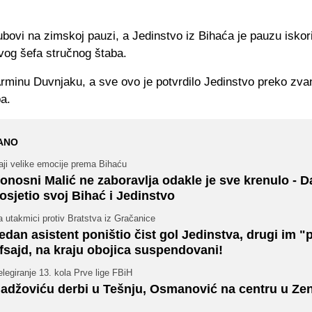
bovi na zimskoj pauzi, a Jedinstvo iz Bihaća je pauzu iskori
vog šefa stručnog štaba.
Arminu Duvnjaku, a sve ovo je potvrdilo Jedinstvo preko zva
a.
ANO
aji velike emocije prema Bihaću
onosni Malić ne zaboravlja odakle je sve krenulo - 
osjetio svoj Bihać i Jedinstvo
 utakmici protiv Bratstva iz Gračanice
edan asistent poništio čist gol Jedinstva, drugi im "
fsajd, na kraju obojica suspendovani!
legiranje 13. kola Prve lige FBiH
adžoviću derbi u Tešnju, Osmanović na centru u Zen