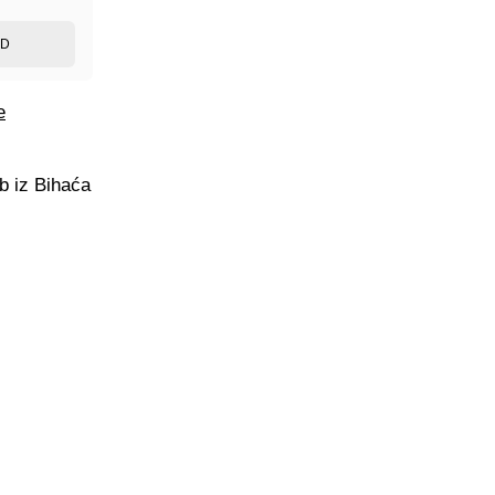
ED
e
b iz Bihaća