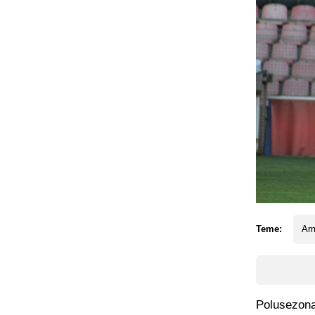
Teme:
Ar
Polusezona