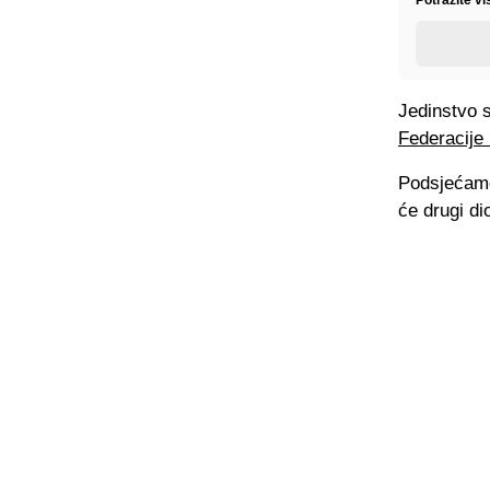
Jedinstvo 
Federacije
Podsjećamo
će drugi d