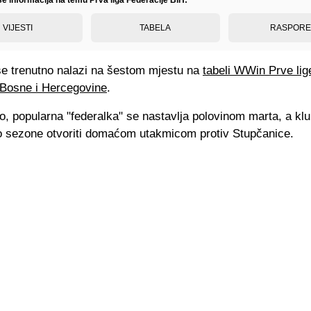
VIJESTI
TABELA
RASPOR
se trenutno nalazi na šestom mjestu na
tabeli WWin Prve lig
 Bosne i Hercegovine
.
, popularna "federalka" se nastavlja polovinom marta, a klu
io sezone otvoriti domaćom utakmicom protiv Stupčanice.