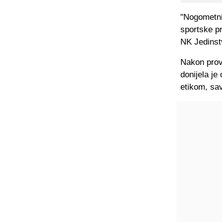
"Nogometni
sportske p
NK Jedinstv
Nakon prov
donijela je
etikom, sa