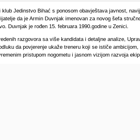
 klub Jedinstvo Bihać s ponosom obavještava javnost, navij
rijatelje da je Armin Duvnjak imenovan za novog šefa stručn
o. Duvnjak je rođen 15. februara 1990.godine u Zenici.
edenih razgovora sa više kandidata i detaljne analize, Upra
 odluku da povjerenje ukaže treneru koji se ističe ambicijom
vremenim pristupom nogometu i jasnom vizijom razvoja ekip