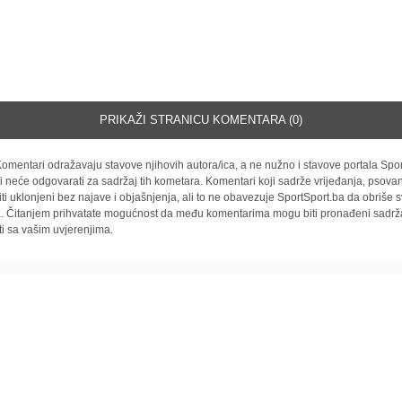
PRIKAŽI STRANICU KOMENTARA (0)
omentari odražavaju stavove njihovih autora/ica, a ne nužno i stavove portala Spor
i neće odgovarati za sadržaj tih kometara. Komentari koji sadrže vrijeđanja, psovan
iti uklonjeni bez najave i objašnjenja, ali to ne obavezuje SportSport.ba da obriše
la. Čitanjem prihvatate mogućnost da među komentarima mogu biti pronađeni sadrža
ti sa vašim uvjerenjima.