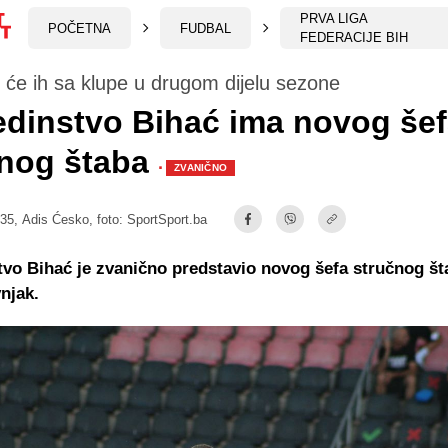
PRVA LIGA
POČETNA
FUDBAL
FEDERACIJE BIH
 će ih sa klupe u drugom dijelu sezone
dinstvo Bihać ima novog še
čnog štaba
·
ZVANIČNO
:35,
Adis Ćesko
, foto: SportSport.ba
vo Bihać je zvanično predstavio novog šefa stručnog šta
njak.