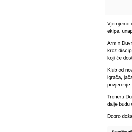
Vjerujemo d
ekipe, unap
Armin Duvn
kroz discip
koji će dos
Klub od no
igrača, jač
povjerenje 
Treneru Du
dalje budu 
Dobro doša
Potražite vi