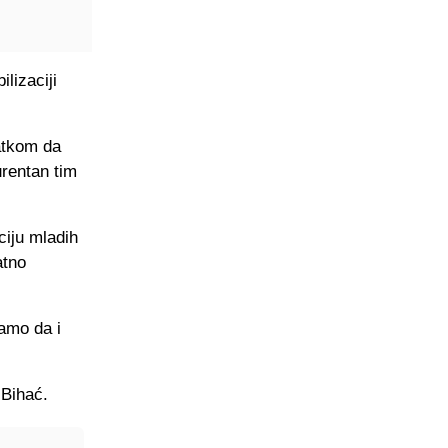
lizaciji
atkom da
urentan tim
ciju mladih
atno
amo da i
 Bihać.