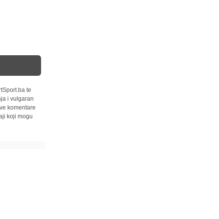
tSport.ba te
ja i vulgaran
 sve komentare
ji koji mogu