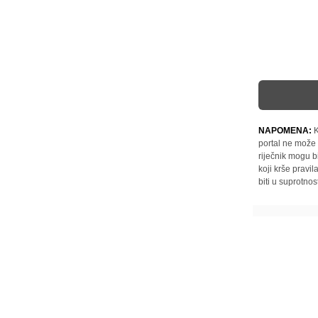
NAPOMENA:
K
portal ne može 
riječnik mogu b
koji krše pravi
biti u suprotnos