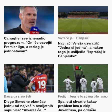
Carragher sve iznenadio
Vatreno je u Banjaluci
prognozom: "Oni će osvojiti
Navijači Veleža uzvratili:
Premier ligu, a razlog je
"Jedna si jedina", a nakon
jednostavan"
toga je uslijedio "ispraćaj iz
Banjaluke"
Barca ga silno želi
Protiv Intera je to svima bilo jasno
Diego Simeone okončao
Spalletti shvatio kakav
jednu od najvećih ovoljetnih
problem ima u ekipi
sapunica: "Alvarez će..."
Juventusa, pa odlučio