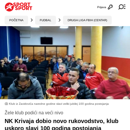
Prijava
Otvori profi
Ot
POČETNA
FUDBAL
DRUGA LIGA FBIH (CENTAR)
Klub iz Zavidovića naredne godine slavi veliki jubilej 100 godina postojanja
Žele klub podići na veći nivo
NK Krivaja dobio novo rukovodstvo, klub
uskoro slavi 100 godina postojanja