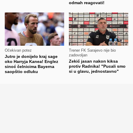
odmah reagovati!
Očekivan potez
Trener FK Sarajevo nije bio
zadovoljan
Jutro je donijelo kraj sage
Zekić jasan nakon kiksa
oko Harryja Kanea! Englez
protiv Radnika! "Pucali smo
sinoć čelnicima Bayerna
si u glavu, jednostavno"
saopštio odluku