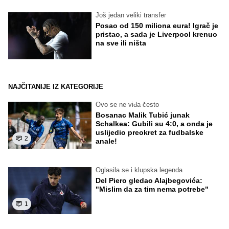
Još jedan veliki transfer
Posao od 150 miliona eura! Igrač je
pristao, a sada je Liverpool krenuo
na sve ili ništa
NAJČITANIJE IZ KATEGORIJE
Ovo se ne viđa često
Bosanac Malik Tubić junak
Schalkea: Gubili su 4:0, a onda je
uslijedio preokret za fudbalske
2
anale!
Oglasila se i klupska legenda
Del Piero gledao Alajbegovića:
"Mislim da za tim nema potrebe"
1