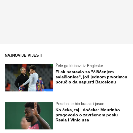
NAJNOVIJE VIJESTI
Žele ga klubovi iz Engleske
Flick nastavio sa "čišćenjem
svlačionice", još jednom prvotimcu
poručio da napusti Barcelonu
Posebni je bio kratak i jasan
Ko čeka, taj i dočeka: Mourinho
progovorio o završenom poslu
Reala i Viniciusa