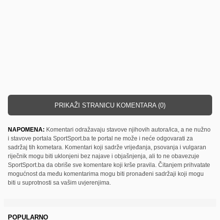
PRIKAŽI STRANICU KOMENTARA (0)
NAPOMENA:
Komentari odražavaju stavove njihovih autora/ica, a ne nužno
i stavove portala SportSport.ba te portal ne može i neće odgovarati za
sadržaj tih kometara. Komentari koji sadrže vrijeđanja, psovanja i vulgaran
riječnik mogu biti uklonjeni bez najave i objašnjenja, ali to ne obavezuje
SportSport.ba da obriše sve komentare koji krše pravila. Čitanjem prihvatate
mogućnost da među komentarima mogu biti pronađeni sadržaji koji mogu
biti u suprotnosti sa vašim uvjerenjima.
POPULARNO