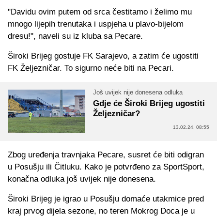
"Davidu ovim putem od srca čestitamo i želimo mu
mnogo lijepih trenutaka i uspjeha u plavo-bijelom
dresu!", naveli su iz kluba sa Pecare.
Široki Brijeg gostuje FK Sarajevo, a zatim će ugostiti
FK Željezničar. To sigurno neće biti na Pecari.
Još uvijek nije donesena odluka
Gdje će Široki Brijeg ugostiti
Željezničar?
13.02.24. 08:55
Zbog uređenja travnjaka Pecare, susret će biti odigran
u Posušju ili Čitluku. Kako je potvrđeno za SportSport,
konačna odluka još uvijek nije donesena.
Široki Brijeg je igrao u Posušju domaće utakmice pred
kraj prvog dijela sezone, no teren Mokrog Doca je u