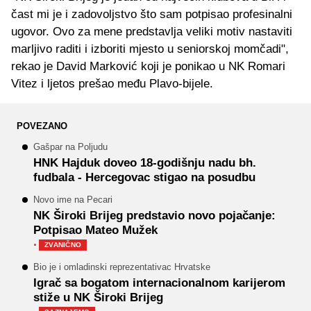
čast mi je i zadovoljstvo što sam potpisao profesinalni
ugovor. Ovo za mene predstavlja veliki motiv nastaviti
marljivo raditi i izboriti mjesto u seniorskoj momčadi",
rekao je David Marković koji je ponikao u NK Romari
Vitez i ljetos prešao među Plavo-bijele.
POVEZANO
Gašpar na Poljudu
HNK Hajduk doveo 18-godišnju nadu bh.
fudbala - Hercegovac stigao na posudbu
Novo ime na Pecari
NK Široki Brijeg predstavio novo pojačanje:
Potpisao Mateo Mužek
·
ZVANIČNO
Bio je i omladinski reprezentativac Hrvatske
Igrač sa bogatom internacionalnom karijerom
stiže u NK Široki Brijeg