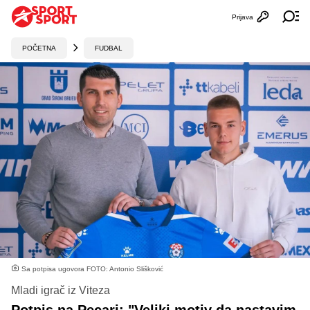
Prijava
Otvori profi
Ot
POČETNA
FUDBAL
Sa potpisa ugovora FOTO: Antonio Slišković
Mladi igrač iz Viteza
Potpis na Pecari: "Veliki motiv da nastavim