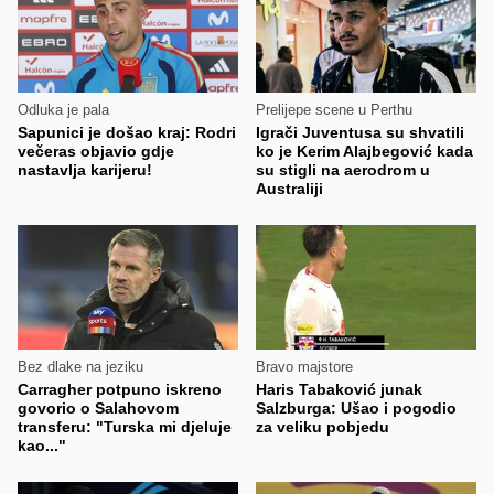
Odluka je pala
Prelijepe scene u Perthu
Sapunici je došao kraj: Rodri
Igrači Juventusa su shvatili
večeras objavio gdje
ko je Kerim Alajbegović kada
nastavlja karijeru!
su stigli na aerodrom u
Australiji
Bez dlake na jeziku
Bravo majstore
Carragher potpuno iskreno
Haris Tabaković junak
govorio o Salahovom
Salzburga: Ušao i pogodio
transferu: "Turska mi djeluje
za veliku pobjedu
kao..."