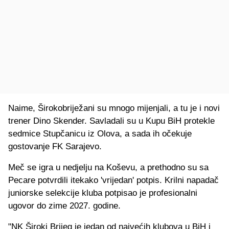
Naime, Širokobriježani su mnogo mijenjali, a tu je i novi
trener Dino Skender. Savladali su u Kupu BiH protekle
sedmice Stupčanicu iz Olova, a sada ih očekuje
gostovanje FK Sarajevo.
Meč se igra u nedjelju na Koševu, a prethodno su sa
Pecare potvrdili itekako 'vrijedan' potpis. Krilni napadač
juniorske selekcije kluba potpisao je profesionalni
ugovor do zime 2027. godine.
"NK Široki Brijeg je jedan od najvećih klubova u BiH i