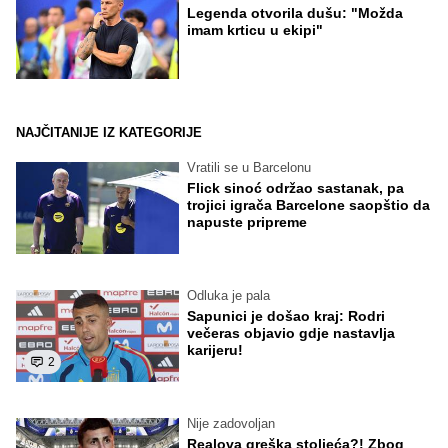
Legenda otvorila dušu: "Možda
imam krticu u ekipi"
NAJČITANIJE IZ KATEGORIJE
Vratili se u Barcelonu
Flick sinoć održao sastanak, pa
trojici igrača Barcelone saopštio da
napuste pripreme
Odluka je pala
Sapunici je došao kraj: Rodri
večeras objavio gdje nastavlja
karijeru!
2
Nije zadovoljan
Realova greška stoljeća?! Zbog