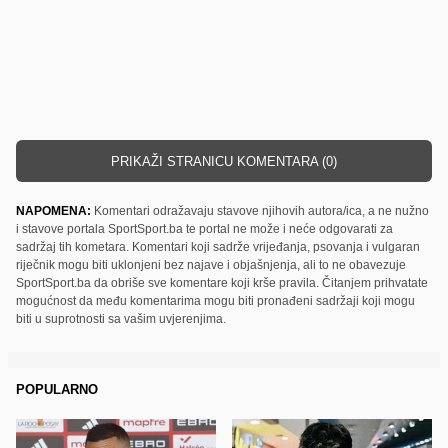
PRIKAŽI STRANICU KOMENTARA (0)
NAPOMENA:
Komentari odražavaju stavove njihovih autora/ica, a ne nužno
i stavove portala SportSport.ba te portal ne može i neće odgovarati za
sadržaj tih kometara. Komentari koji sadrže vrijeđanja, psovanja i vulgaran
riječnik mogu biti uklonjeni bez najave i objašnjenja, ali to ne obavezuje
SportSport.ba da obriše sve komentare koji krše pravila. Čitanjem prihvatate
mogućnost da među komentarima mogu biti pronađeni sadržaji koji mogu
biti u suprotnosti sa vašim uvjerenjima.
POPULARNO