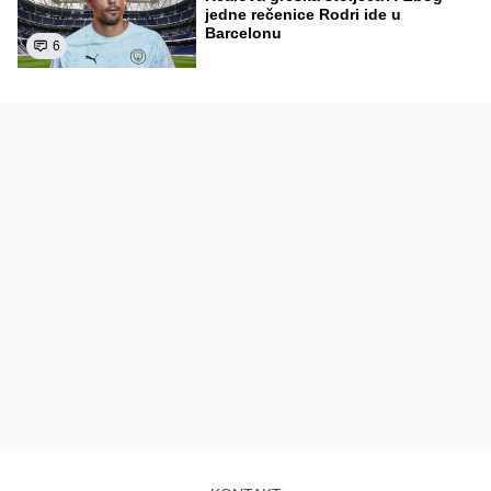
jedne rečenice Rodri ide u
Barcelonu
6