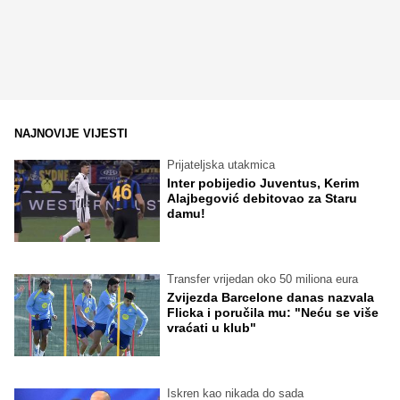
NAJNOVIJE VIJESTI
Prijateljska utakmica
Inter pobijedio Juventus, Kerim
Alajbegović debitovao za Staru
damu!
Transfer vrijedan oko 50 miliona eura
Zvijezda Barcelone danas nazvala
Flicka i poručila mu: "Neću se više
vraćati u klub"
Iskren kao nikada do sada