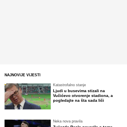
NAJNOVIJE VIJESTI
Katastrofalno stanje
Ljudi u busevima stizali na
Vučićevo otvorenje stadiona, a
pogledajte na šta sada liči
Neka nova pravila
Zvijezda Reala govorila o tome