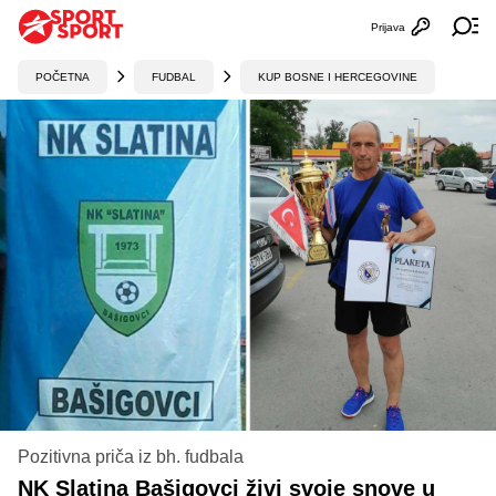
Prijava
Otvori profi
Ot
POČETNA
FUDBAL
KUP BOSNE I HERCEGOVINE
Pozitivna priča iz bh. fudbala
NK Slatina Bašigovci živi svoje snove u