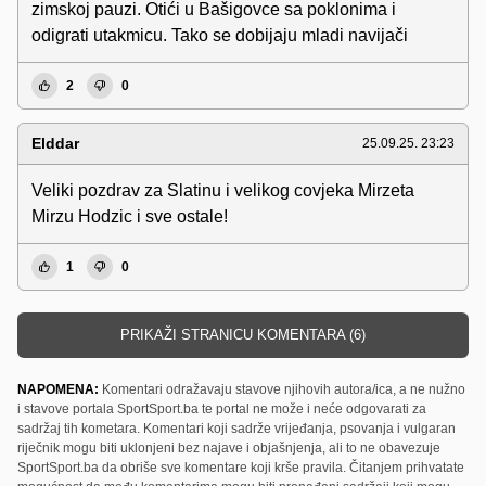
zimskoj pauzi. Otići u Bašigovce sa poklonima i
odigrati utakmicu. Tako se dobijaju mladi navijači
2
0
Elddar
25.09.25. 23:23
Veliki pozdrav za Slatinu i velikog covjeka Mirzeta
Mirzu Hodzic i sve ostale!
1
0
PRIKAŽI STRANICU KOMENTARA (6)
NAPOMENA:
Komentari odražavaju stavove njihovih autora/ica, a ne nužno
i stavove portala SportSport.ba te portal ne može i neće odgovarati za
sadržaj tih kometara. Komentari koji sadrže vrijeđanja, psovanja i vulgaran
riječnik mogu biti uklonjeni bez najave i objašnjenja, ali to ne obavezuje
SportSport.ba da obriše sve komentare koji krše pravila. Čitanjem prihvatate