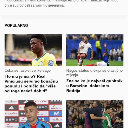
mogućnost da među komentarima mogu biti pronađeni sadržaji koji mogu
biti u suprotnosti sa vašim uvjerenjima.
POPULARNO
Čeka se rasplet velike sage
Njegov status u ekipi se drastično
mijenja
I to mu je malo? Real
Zna se ko je najveći gubitnik
Viniciusu servirao konačnu
u Barceloni dolaskom
ponudu i poručio da "više
Rodrija
od toga nećeš dobiti"