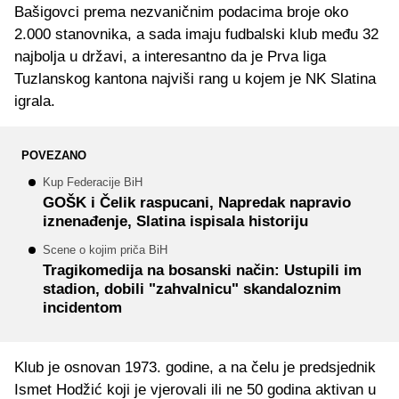
Bašigovci prema nezvaničnim podacima broje oko
2.000 stanovnika, a sada imaju fudbalski klub među 32
najbolja u državi, a interesantno da je Prva liga
Tuzlanskog kantona najviši rang u kojem je NK Slatina
igrala.
POVEZANO
Kup Federacije BiH
GOŠK i Čelik raspucani, Napredak napravio
iznenađenje, Slatina ispisala historiju
Scene o kojim priča BiH
Tragikomedija na bosanski način: Ustupili im
stadion, dobili "zahvalnicu" skandaloznim
incidentom
Klub je osnovan 1973. godine, a na čelu je predsjednik
Ismet Hodžić koji je vjerovali ili ne 50 godina aktivan u