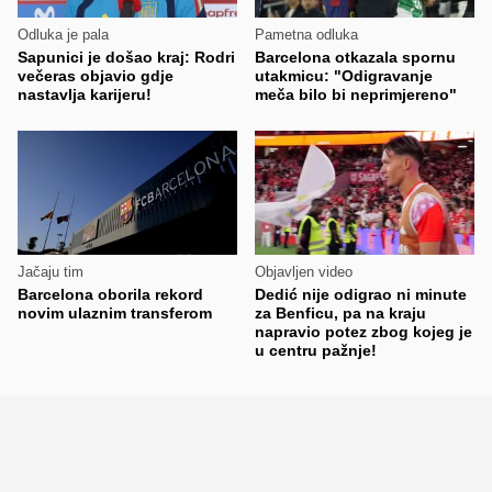
Odluka je pala
Pametna odluka
Sapunici je došao kraj: Rodri
Barcelona otkazala spornu
večeras objavio gdje
utakmicu: "Odigravanje
nastavlja karijeru!
meča bilo bi neprimjereno"
Jačaju tim
Objavljen video
Barcelona oborila rekord
Dedić nije odigrao ni minute
novim ulaznim transferom
za Benficu, pa na kraju
napravio potez zbog kojeg je
u centru pažnje!