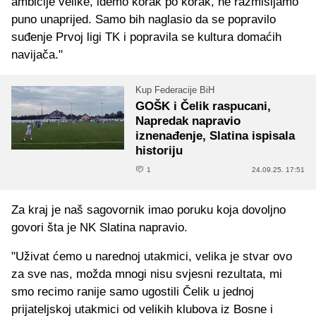
ambicije velike, idemo korak po korak, ne razmišljamo
puno unaprijed. Samo bih naglasio da se popravilo
suđenje Prvoj ligi TK i popravila se kultura domaćih
navijača."
Kup Federacije BiH
GOŠK i Čelik raspucani,
Napredak napravio
iznenađenje, Slatina ispisala
historiju
1
24.09.25. 17:51
Za kraj je naš sagovornik imao poruku koja dovoljno
govori šta je NK Slatina napravio.
"Uživat ćemo u narednoj utakmici, velika je stvar ovo
za sve nas, možda mnogi nisu svjesni rezultata, mi
smo recimo ranije samo ugostili Čelik u jednoj
prijateljskoj utakmici od velikih klubova iz Bosne i