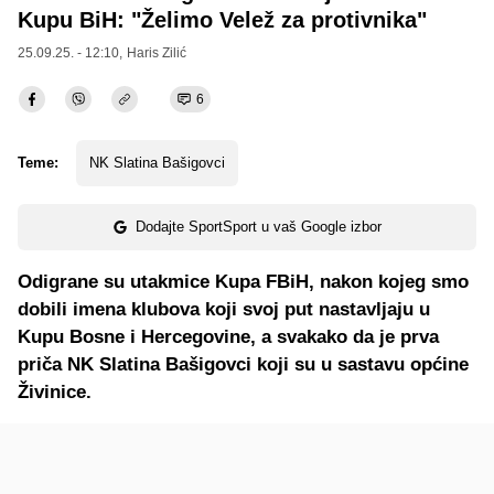
Kupu BiH: "Želimo Velež za protivnika"
25.09.25. - 12:10,
Haris Zilić
6
Teme:
NK Slatina Bašigovci
Dodajte SportSport u vaš Google izbor
Odigrane su utakmice Kupa FBiH, nakon kojeg smo
dobili imena klubova koji svoj put nastavljaju u
Kupu Bosne i Hercegovine, a svakako da je prva
priča NK Slatina Bašigovci koji su u sastavu općine
Živinice.