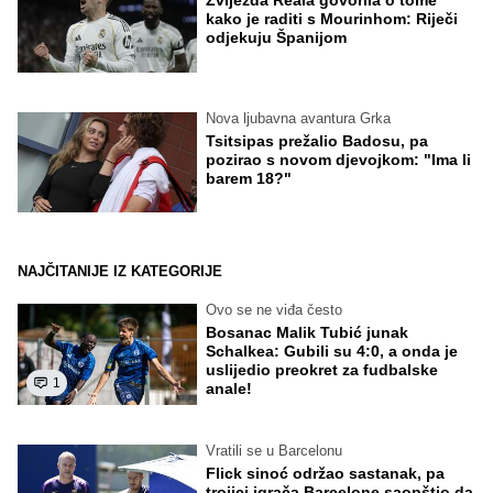
kako je raditi s Mourinhom: Riječi
odjekuju Španijom
Nova ljubavna avantura Grka
Tsitsipas prežalio Badosu, pa
pozirao s novom djevojkom: "Ima li
barem 18?"
NAJČITANIJE IZ KATEGORIJE
Ovo se ne viđa često
Bosanac Malik Tubić junak
Schalkea: Gubili su 4:0, a onda je
uslijedio preokret za fudbalske
1
anale!
Vratili se u Barcelonu
Flick sinoć održao sastanak, pa
trojici igrača Barcelone saopštio da