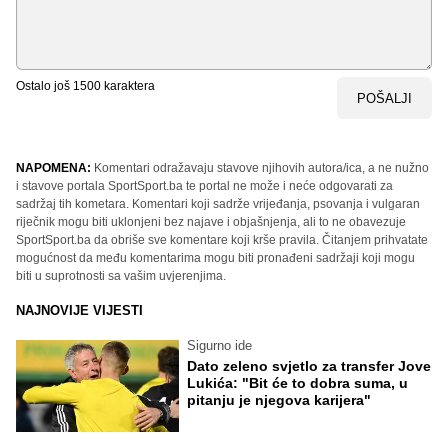
Ostalo još
1500
karaktera
POŠALJI
NAPOMENA:
Komentari odražavaju stavove njihovih autora/ica, a ne nužno
i stavove portala SportSport.ba te portal ne može i neće odgovarati za
sadržaj tih kometara. Komentari koji sadrže vrijeđanja, psovanja i vulgaran
riječnik mogu biti uklonjeni bez najave i objašnjenja, ali to ne obavezuje
SportSport.ba da obriše sve komentare koji krše pravila. Čitanjem prihvatate
mogućnost da među komentarima mogu biti pronađeni sadržaji koji mogu
biti u suprotnosti sa vašim uvjerenjima.
NAJNOVIJE VIJESTI
Sigurno ide
Dato zeleno svjetlo za transfer Jove
Lukića: "Bit će to dobra suma, u
pitanju je njegova karijera"