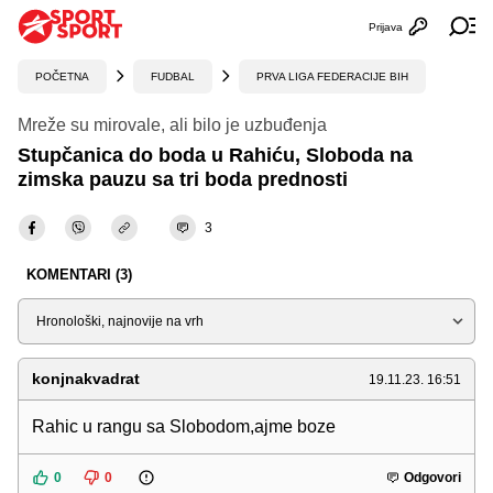
Prijava
Otvori profi
Ot
POČETNA
FUDBAL
PRVA LIGA FEDERACIJE BIH
Mreže su mirovale, ali bilo je uzbuđenja
Stupčanica do boda u Rahiću, Sloboda na
zimska pauzu sa tri boda prednosti
3
KOMENTARI (3)
Sortiraj
konjnakvadrat
19.11.23. 16:51
Rahic u rangu sa Slobodom,ajme boze
0
0
Odgovori