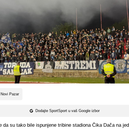
 Novi Pazar
Dodajte SportSport u vaš Google izbor
e da su tako bile ispunjene tribine stadiona Čika Dača na 