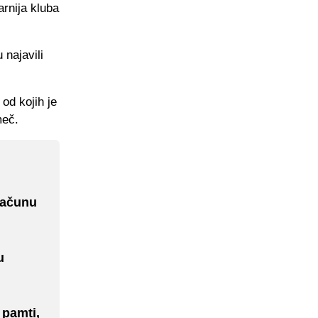
arnija kluba
 najavili
od kojih je
meč.
računu
u
 pamti,