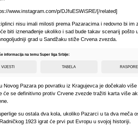
ttps://www.instagram.com/p/DJfuESWiSRE/[/related]
plinci nisu imali milosti prema Pazaracima i redovno bi im z
će biti iznenađenje ukoliko i sad bude takav scenarij pošto
mnogoljudniji grad u Sandžaku stiže Crvena zvezda.
še informacija na temu Super liga Srbije:
VIJESTI
TABELA
RASPOR
pu Novog Pazara po povratku iz Kragujevca je dočekalo više
te će se definitivno protiv Crvene zvezde tražiti karta više ak
ene.
perlige su ostala dva kola, ukoliko Pazarci u ta dva meča o
adničkog 1923 igrat će prvi put Evropu u svojoj historiji.