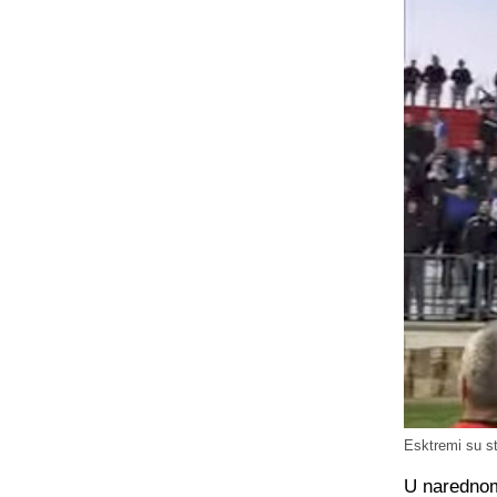
Esktremi su st
U narednom