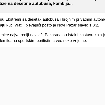
tiže na desetine autubusa, kombija...
 su Ekstremi sa desetak autobusa i brojnim privatnim automo
aju kući vratili pjevajući pošto je Novi Pazar slavio s 3:2.
ice najvatreniji navijači Pazaraca su istakli zastavu koja j
lemika na sportskim borilištima već neko vrijeme.