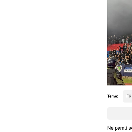
Teme:
FK
Ne pamti s