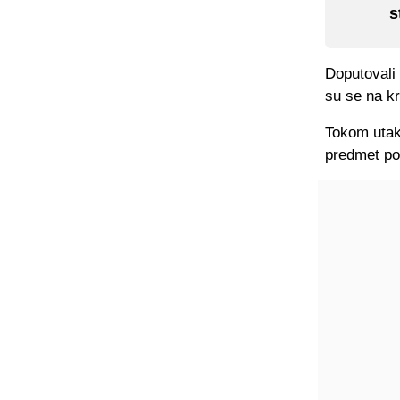
s
Doputovali
su se na kr
Tokom utakm
predmet po