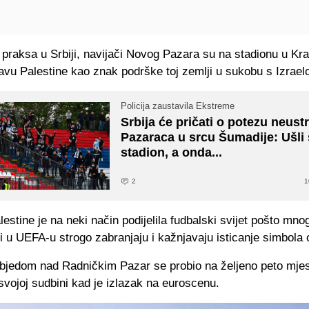
e praksa u Srbiji, navijači Novog Pazara su na stadionu u Kr
tavu Palestine kao znak podrške toj zemlji u sukobu s Izrael
Policija zaustavila Ekstreme
Srbija će pričati o potezu neust
Pazaraca u srcu Šumadije: Ušli
stadion, a onda...
2
1
estine je na neki način podijelila fudbalski svijet pošto mno
 i u UEFA-u strogo zabranjaju i kažnjavaju isticanje simbola
objedom nad Radničkim Pazar se probio na željeno peto mje
svojoj sudbini kad je izlazak na euroscenu.