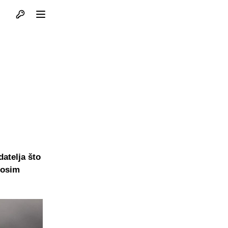
Otvori profil
Otvori meni
datelja što
 osim