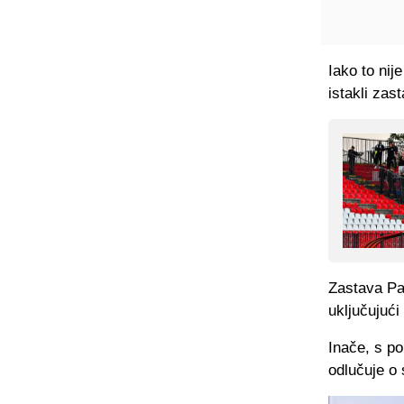
Iako to nij
istakli zas
Zastava Pal
uključujući
Inače, s p
odlučuje o 