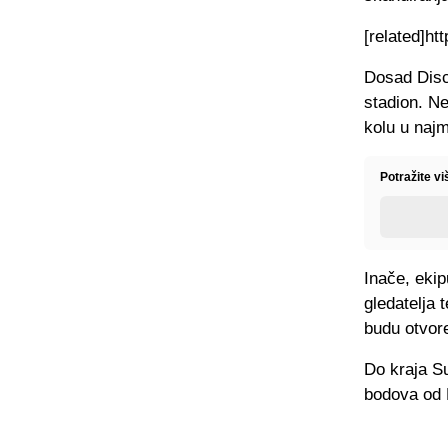
[related]h
Dosad Disci
stadion. Ne
kolu u naj
Potražite vi
Inače, eki
gledatelja 
budu otvor
Do kraja Su
bodova od R