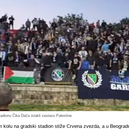
adionu Čika Dača istakli zastavu Palestine
 kolu na gradski stadion stiže Crvena zvezda, a u Beogradu