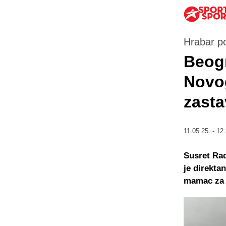
Hrabar p
Beogr
Novog
zasta
11.05.25. - 12
Susret Rad
je direkta
mamac za 