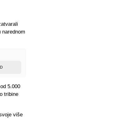
atvarali
 u narednom
ED
 od 5.000
o tribine
svoje više