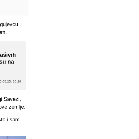
agujevcu
om.
rašivih
 su na
0.05.25. 20:26
gi Savezi,
 ove zemlje.
sto i sam