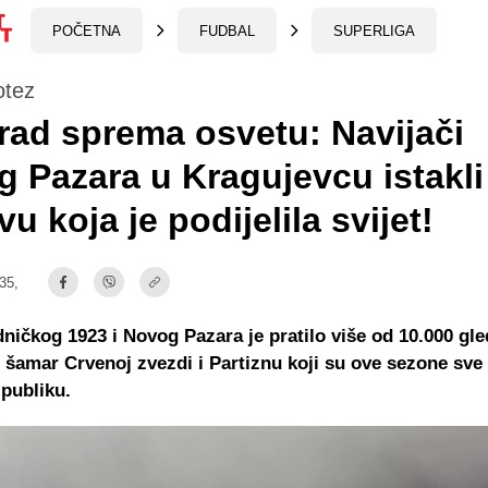
POČETNA
FUDBAL
SUPERLIGA
otez
ad sprema osvetu: Navijači
 Pazara u Kragujevcu istakli
vu koja je podijelila svijet!
:35,
ničkog 1923 i Novog Pazara je pratilo više od 10.000 gle
n šamar Crvenoj zvezdi i Partiznu koji su ove sezone sve
publiku.