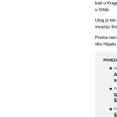
kad u Kragu
u Srbiji.
Ulog je bio
invaziju št
Prema nezv
oko hiljadu
POVEZ
O
A
s
Po
S
Š
Pa
Š