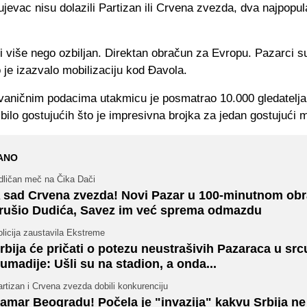
jevac nisu dolazili Partizan ili Crvena zvezda, dva najpopul
 i više nego ozbiljan. Direktan obračun za Evropu. Pazarci su
o je izazvalo mobilizaciju kod Đavola.
aničnim podacima utakmicu je posmatrao 10.000 gledatelja 
 bilo gostujućih što je impresivna brojka za jedan gostujući 
ANO
dličan meč na Čika Dači
 sad Crvena zvezda! Novi Pazar u 100-minutnom ob
rušio Dudića, Savez im već sprema odmazdu
licija zaustavila Ekstreme
rbija će pričati o potezu neustrašivih Pazaraca u src
umadije: Ušli su na stadion, a onda...
rtizan i Crvena zvezda dobili konkurenciju
amar Beogradu! Počela je "invazija" kakvu Srbija ne