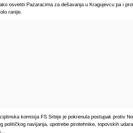
lako osvetiti Pazaracima za dešavanja u Kragujevcu pa i pro
olo ranije.
ciplinska komisija FS Srbije je pokrenula postupak protiv N
 političkog navijanja, upotrebe pirotehnike, topovskih udara
...