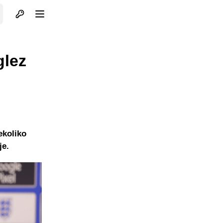
Otvori profil
Otvori meni
glez
ekoliko
je.