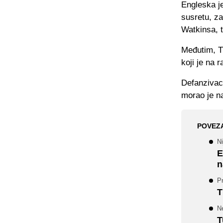
Engleska je
susretu, za
Watkinsa, 
Međutim, T
koji je na 
Defanzivac
morao je na
POVEZ
Ni
E
n
P
T
Ne
T