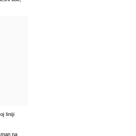
 liniji
asman na