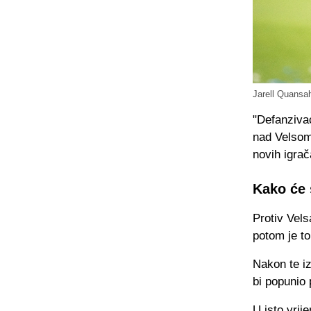
Jarell Quansa
"Defanziva
nad Velsom
novih igrač
Kako će 
Protiv Vels
potom je t
Nakon te i
bi popunio 
U isto vrij