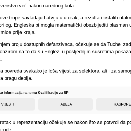
rvenstvo već nakon narednog kola.
ve trupe savladaju Latviju u utorak, a rezultati ostalih utak
 prilog, Engleska bi mogla matematički obezbijediti plasman
kmice prije kraja.
jem broju dostupnih defanzivaca, očekuje se da Tuchel zadr
obzirom na to da su Englezi u posljednjim susretima pokazal
.
povreda svakako je loša vijest za selektora, ali i za samo
na pragu debija.
še informacija na temu Kvalifikacije za SP:
VIJESTI
TABELA
RASPOR
atak u reprezentaciju očekuje se nakon što se potvrdi da p
rirode.