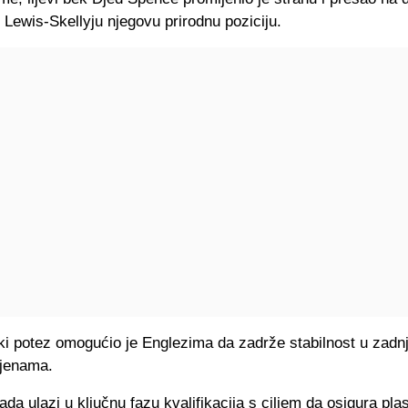
i Lewis-Skellyju njegovu prirodnu poziciju.
ki potez omogućio je Englezima da zadrže stabilnost u zadnjoj
jenama.
da ulazi u ključnu fazu kvalifikacija s ciljem da osigura pl