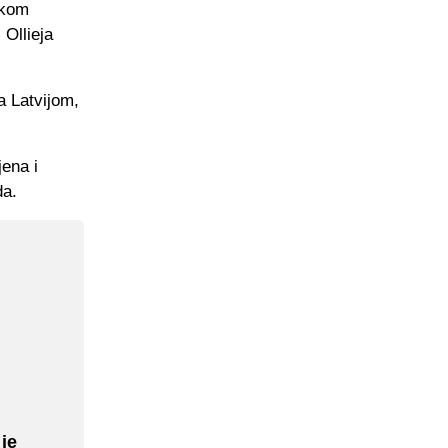
skom
 Ollieja
a Latvijom,
ena i
da.
je