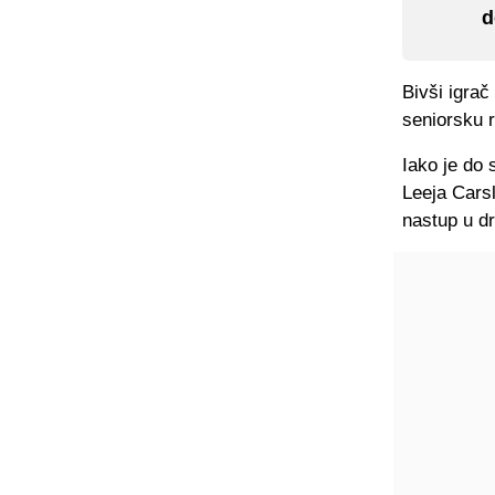
d
Bivši igrač
seniorsku r
Iako je do 
Leeja Carsl
nastup u d