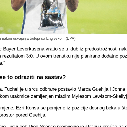
h nakon osvajanja trofeja sa Engleskom (
EPA)
c Bayer Leverkusena vratio se u klub iz predostrožnosti na
 rezultatom 3:0. U ovom trenutku nije planirano dodatno poz
a."
se to odraziti na sastav?
a, Tuchel je u srcu odbrane postavio Marca Guehija i Johna
okom utakmice zamijenjen mladim Mylesom Lewisom-Skelly
zmjene, Ezri Konsa se pomjerio iz pozicije desnog beka u š
prostor pored Guehija.
eme, lijevi bek Djed Spence promijenio je stranu i prešao na 