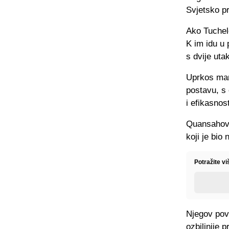
Svjetsko p
Ako Tuchelo
K im idu u
s dvije uta
Uprkos man
postavu, s 
i efikasnost
Quansahova 
koji je bio 
Potražite vi
Njegov povr
ozbiljnije p