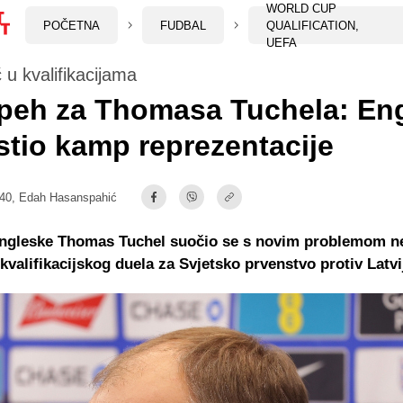
WORLD CUP
POČETNA
FUDBAL
QUALIFICATION,
UEFA
u kvalifikacijama
peh za Thomasa Tuchela: En
tio kamp reprezentacije
:40,
Edah Hasanspahić
Engleske Thomas Tuchel suočio se s novim problemom n
 kvalifikacijskog duela za Svjetsko prvenstvo protiv Latvi