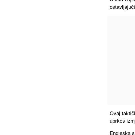
ostavljajuć
Ovaj taktič
uprkos izm
Engleska sa