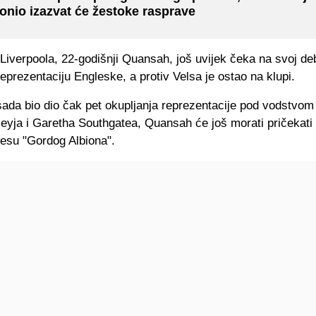
onio izazvat će žestoke rasprave
 Liverpoola, 22-godišnji Quansah, još uvijek čeka na svoj de
eprezentaciju Engleske, a protiv Velsa je ostao na klupi.
sada bio dio čak pet okupljanja reprezentacije pod vodstvom
eyja i Garetha Southgatea, Quansah će još morati pričekati 
resu "Gordog Albiona".