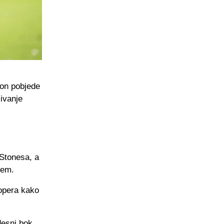
kon pobjede
ivanje
 Stonesa, a
jem.
topera kako
desni bok,