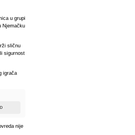
mica u grupi
 u Njemačku
ži sličnu
i sigurnost
g igrača
ED
ovreda nije