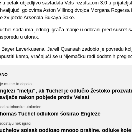
 u petak ubjedljivo savladala Vels rezultatom 3:0 u prijatelj
hvaljujući golovima Aston Villinog dvojca Morgana Rogersa i
te zvijezde Arsenala Bukaya Sake.
uchel sada ima jednog igrača manje u odbrani pred susret s
rasporedu u utorak.
 Bayer Leverkusena, Jarell Quansah zadobio je povredu kolj
pustiti kamp, vraćajući se u Njemačku radi dodatnih pregle
ANO
je mu se to dopalo
nglezi "melju", ali Tuchel je odlučio žestoko prozvati
avijače nakon pobjede protiv Velsa!
red oktobarske utakmice
homas Tuchel odlukom šokirao Engleze
dostaju nek igrači
uchelov spisak podigao mnogo prašine, odluke koje 