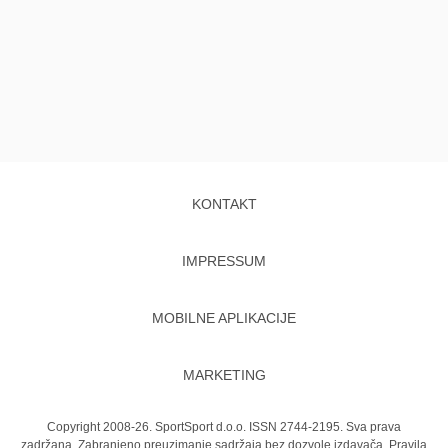
KONTAKT
IMPRESSUM
MOBILNE APLIKACIJE
MARKETING
Copyright 2008-26. SportSport d.o.o. ISSN 2744-2195. Sva prava
zadržana. Zabranjeno preuzimanje sadržaja bez dozvole izdavača.
Pravila