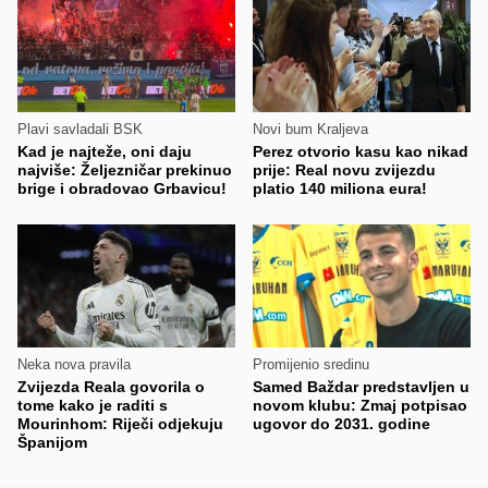
Plavi savladali BSK
Novi bum Kraljeva
Kad je najteže, oni daju
Perez otvorio kasu kao nikad
najviše: Željezničar prekinuo
prije: Real novu zvijezdu
brige i obradovao Grbavicu!
platio 140 miliona eura!
Neka nova pravila
Promijenio sredinu
Zvijezda Reala govorila o
Samed Baždar predstavljen u
tome kako je raditi s
novom klubu: Zmaj potpisao
Mourinhom: Riječi odjekuju
ugovor do 2031. godine
Španijom