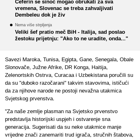
Čeferin se sinoć mogao obrukati za sva
vremena, Slovenac se treba zahvaljivati
Dembeleu dok je živ
Nema više strpljenja
Veliki šef pratio meč BiH - Italija, sad poslao
žestoku prijetnju: "Ako to ne uradite, onda..."
Savezi Maroka, Tunisa, Egipta, Gane, Senegala, Obale
Slonovače, Južne Afrike, DR Konga, Haitija,
Zelenortskih Ostrva, Curacaa i Uzbekistana poručili su
da su "duboko razočarani" takvim stavovima, ističući
da za njihove narode ne postoji nevažna utakmica
Svjetskog prvenstva.
"Za naše zemlje plasman na Svjetsko prvenstvo
predstavlja historijski uspjeh i ostvarenje sna
generacija. Sugerisati da su neke utakmice manje
vrijedne znači zanemariti trud igrača, stručnih štabova,