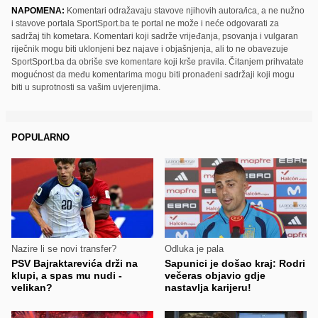
NAPOMENA:
Komentari odražavaju stavove njihovih autora/ica, a ne nužno
i stavove portala SportSport.ba te portal ne može i neće odgovarati za
sadržaj tih kometara. Komentari koji sadrže vrijeđanja, psovanja i vulgaran
riječnik mogu biti uklonjeni bez najave i objašnjenja, ali to ne obavezuje
SportSport.ba da obriše sve komentare koji krše pravila. Čitanjem prihvatate
mogućnost da među komentarima mogu biti pronađeni sadržaji koji mogu
biti u suprotnosti sa vašim uvjerenjima.
POPULARNO
Nazire li se novi transfer?
Odluka je pala
PSV Bajraktarevića drži na
Sapunici je došao kraj: Rodri
klupi, a spas mu nudi -
večeras objavio gdje
velikan?
nastavlja karijeru!