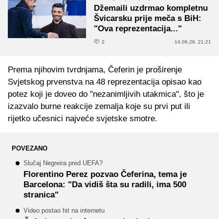
Džemaili uzdrmao kompletnu
Švicarsku prije meča s BiH:
"Ova reprezentacija..."
2
14.06.26. 21:21
Prema njihovim tvrdnjama, Čeferin je proširenje
Svjetskog prvenstva na 48 reprezentacija opisao kao
potez koji je doveo do "nezanimljivih utakmica", što je
izazvalo burne reakcije zemalja koje su prvi put ili
rijetko učesnici najveće svjetske smotre.
POVEZANO
Slučaj Negreira pred UEFA?
Florentino Perez pozvao Čeferina, tema je
Barcelona: "Da vidiš šta su radili, ima 500
stranica"
Video postao hit na internetu