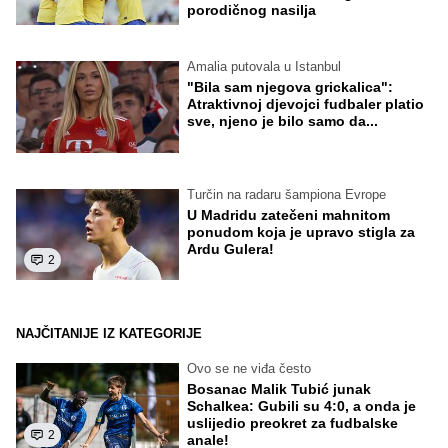
porodičnog nasilja
Amalia putovala u Istanbul
"Bila sam njegova grickalica":
Atraktivnoj djevojci fudbaler platio
sve, njeno je bilo samo da...
Turčin na radaru šampiona Evrope
U Madridu zatečeni mahnitom
ponudom koja je upravo stigla za
Ardu Gulera!
2
NAJČITANIJE IZ KATEGORIJE
Ovo se ne viđa često
Bosanac Malik Tubić junak
Schalkea: Gubili su 4:0, a onda je
uslijedio preokret za fudbalske
2
anale!