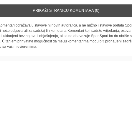
PRIKAŽI STRANICU KOMENTARA (0)
omentari odražavaju stavove njihovih autora/ica, a ne nužno i stavove portala Spor
i neće odgovarati za sadržaj tih kometara. Komentari koji sadrže vrijeđanja, psovan
iti uklonjeni bez najave i objašnjenja, ali to ne obavezuje SportSport.ba da obriše
la. Čitanjem prihvatate mogućnost da među komentarima mogu biti pronađeni sadrža
ti sa vašim uvjerenjima.