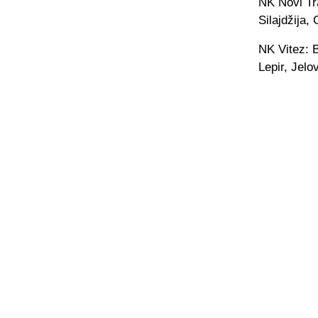
NK Novi Tr
Silajdžija,
NK Vitez: B
Lepir, Jelov