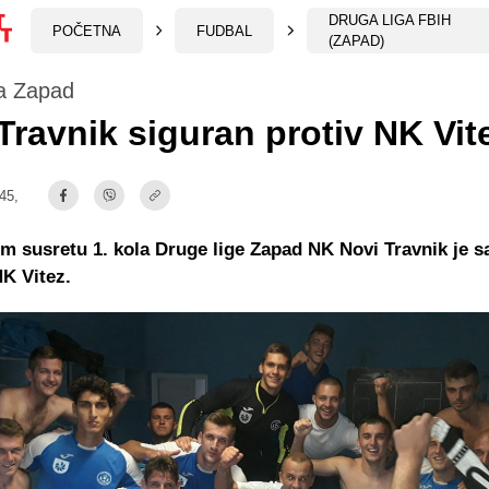
DRUGA LIGA FBIH
POČETNA
FUDBAL
(ZAPAD)
ga Zapad
Travnik siguran protiv NK Vit
:45,
m susretu 1. kola Druge lige Zapad NK Novi Travnik je s
NK Vitez.