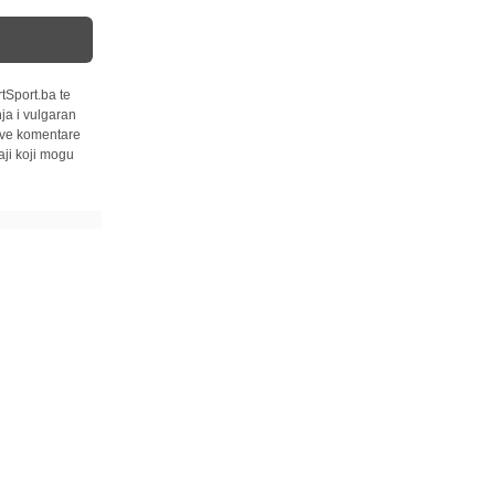
tSport.ba te
ja i vulgaran
 sve komentare
ji koji mogu