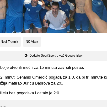
Novi Travnik
NK Vitez
Dodajte SportSport u vaš Google izbor
olje otvorili meč i za 15 minuta završili posao.
12. minuti Senahid Omerdić pogađa za 1:0, da bi tri minute k
džija matirao Juricu Badrova za 2:0.
jelu bez pogodaka i ostalo je 2:0.