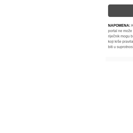
NAPOMENA:
K
portal ne može 
riječnik mogu b
koji krše pravi
biti u suprotnos