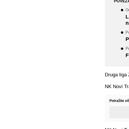
POVEZ
Od
L
n
P
P
Pr
F
Druga liga 
NK Novi Tra
Potražite vi