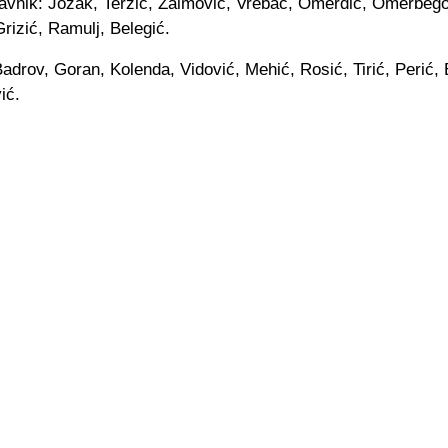
avnik: Jozak, Terzić, Zaimović, Vrebac, Omerdić, Omerbego
 Grizić, Ramulj, Belegić.
adrov, Goran, Kolenda, Vidović, Mehić, Rosić, Tirić, Perić, 
ić.