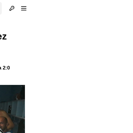
Otvori profil
Otvori meni
ez
a 2:0