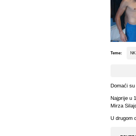
Teme:
NK 
Domaći su b
Najprije u 
Mirza Silaj
U drugom di