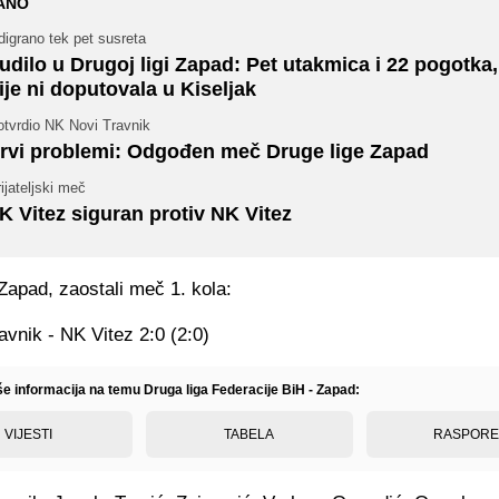
ANO
igrano tek pet susreta
udilo u Drugoj ligi Zapad: Pet utakmica i 22 pogotka,
ije ni doputovala u Kiseljak
otvrdio NK Novi Travnik
rvi problemi: Odgođen meč Druge lige Zapad
ijateljski meč
K Vitez siguran protiv NK Vitez
Zapad, zaostali meč 1. kola:
vnik - NK Vitez 2:0 (2:0)
še informacija na temu Druga liga Federacije BiH - Zapad:
VIJESTI
TABELA
RASPOR