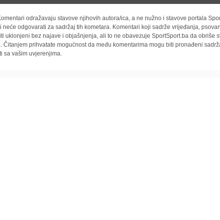
omentari odražavaju stavove njihovih autora/ica, a ne nužno i stavove portala Spor
i neće odgovarati za sadržaj tih kometara. Komentari koji sadrže vrijeđanja, psovan
iti uklonjeni bez najave i objašnjenja, ali to ne obavezuje SportSport.ba da obriše
la. Čitanjem prihvatate mogućnost da među komentarima mogu biti pronađeni sadrža
ti sa vašim uvjerenjima.