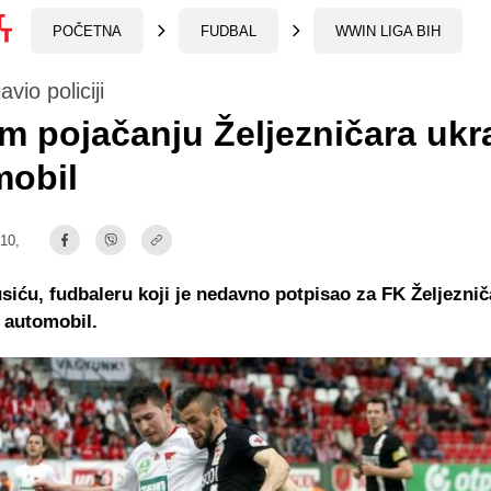
POČETNA
FUDBAL
WWIN LIGA BIH
avio policiji
 pojačanju Željezničara uk
mobil
:10,
iću, fudbaleru koji je nedavno potpisao za FK Željeznič
 automobil.