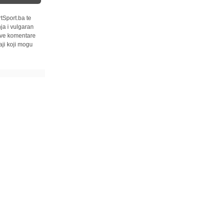
tSport.ba te
ja i vulgaran
 sve komentare
ji koji mogu