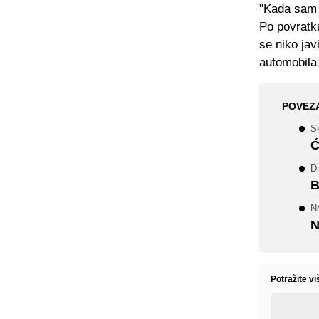
"Kada sam 
Po povratku
se niko jav
automobila
POVEZ
S
Ć
D
B
N
N
Potražite v