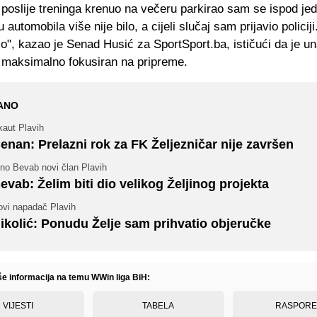
poslije treninga krenuo na večeru parkirao sam se ispod jed
 automobila više nije bilo, a cijeli slučaj sam prijavio policij
io", kazao je Senad Husić za SportSport.ba, ističući da je un
 maksimalno fokusiran na pripreme.
ANO
kaut Plavih
enan: Prelazni rok za FK Željezničar nije završen
ino Bevab novi član Plavih
evab: Želim biti dio velikog Željinog projekta
ovi napadač Plavih
ikolić: Ponudu Želje sam prihvatio objeručke
iše informacija na temu WWin liga BiH:
VIJESTI
TABELA
RASPOR