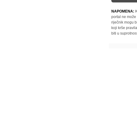
NAPOMENA:
K
portal ne može 
riječnik mogu b
koji krše pravi
biti u suprotnos