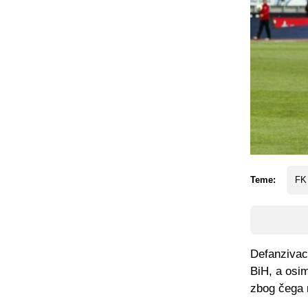
Teme:
FK 
Defanzivac
BiH, a osim
zbog čega 