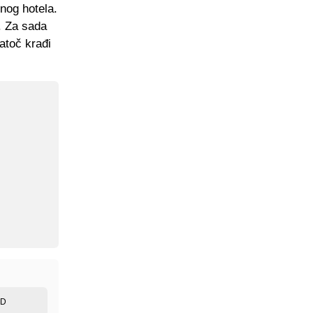
nog hotela.
i. Za sada
atoč krađi
ED