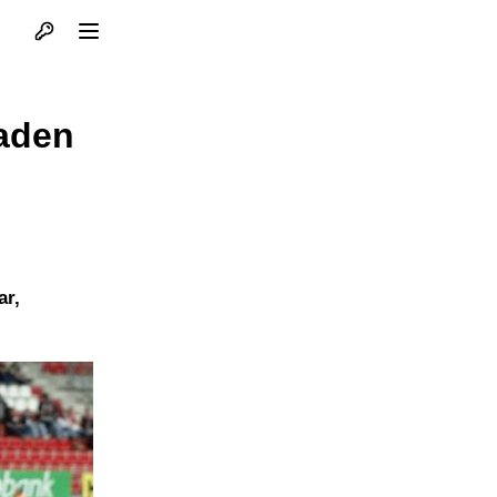
Otvori profil
Otvori meni
raden
ar,