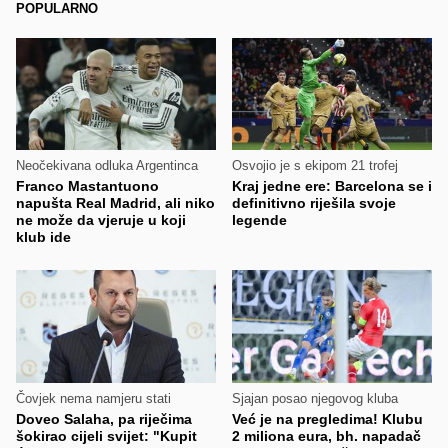
POPULARNO
Neočekivana odluka Argentinca
Osvojio je s ekipom 21 trofej
Franco Mastantuono
Kraj jedne ere: Barcelona se i
napušta Real Madrid, ali niko
definitivno riješila svoje
ne može da vjeruje u koji
legende
klub ide
Čovjek nema namjeru stati
Sjajan posao njegovog kluba
Doveo Salaha, pa riječima
Već je na pregledima! Klubu
šokirao cijeli svijet: "Kupit
2 miliona eura, bh. napadač