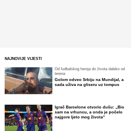
NAJNOVIJE VIJESTI
Od fudbalskog heroja do života daleko od
terena
Golom odveo Srbiju na Mundijal, a
sada uživa na gliseru uz tompus
Igrač Barcelone otvorio dušu: „Bio
sam na vrhuncu, a onda je počelo
najgore ljeto mog života“