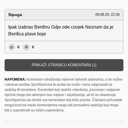
Sipuga
09.08.25. 22:36
Ipak izabrao Benfinu Gdje ode covjek Neznam da je
Benfica plave boje
0
0
PRIKAŽI STRANICU KOMENTARA (1)
NAPOMENA:
Komentari odražavaju stavove njihovih autora/ica, a ne nužno
i stavove portala SportSport.ba te portal ne može i neće odgovarati za
sadržaj tih kometara. Komentari koji sadrže vrijeđanja, psovanja i vulgaran
riječnik mogu biti uklonjeni bez najave i objašnjenja, ali to ne obavezuje
SportSport.ba da obriše sve komentare koji krše pravila. Čitanjem prihvatate
mogućnost da među komentarima mogu biti pronađeni sadržaji koji mogu
biti u suprotnosti sa vašim uvjerenjima.