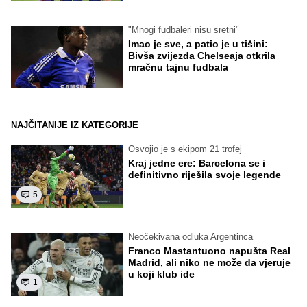
"Mnogi fudbaleri nisu sretni"
Imao je sve, a patio je u tišini:
Bivša zvijezda Chelseaja otkrila
mračnu tajnu fudbala
NAJČITANIJE IZ KATEGORIJE
Osvojio je s ekipom 21 trofej
Kraj jedne ere: Barcelona se i
definitivno riješila svoje legende
5
Neočekivana odluka Argentinca
Franco Mastantuono napušta Real
Madrid, ali niko ne može da vjeruje
u koji klub ide
1