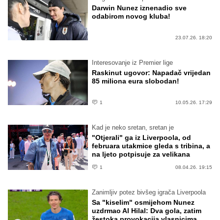
Darwin Nunez iznenadio sve
odabirom novog kluba!
23.07.26. 18:20
Interesovanje iz Premier lige
Raskinut ugovor: Napadač vrijedan
85 miliona eura slobodan!
1
10.05.26. 17:29
Kad je neko sretan, sretan je
"Otjerali" ga iz Liverpoola, od
februara utakmice gleda s tribina, a
na ljeto potpisuje za velikana
1
08.04.26. 19:15
Zanimljiv potez bivšeg igrača Liverpoola
Sa "kiselim" osmijehom Nunez
uzdrmao Al Hilal: Dva gola, zatim
žestoka provokacija vlasnicima