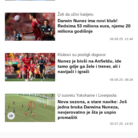
Želi da oživi karijeru
Darwin Nunez ima novi klub!
Redsima 53 miliona eura, njemu 20
miliona godišnje
06.08.25. 21:46
Klubovi su postigli dogovor
Nunez je bivši na Anfieldu, ide
tamo gdje ga žele i trener, ali i
navijači i igrači
06.08.25. 08:28
U susretu Yokohame i Liverpoola
Nova sezona, a stare navike: Još
jedna bruka Darwina Nuneza,
nevjerovatno je šta je uspio
promašiti
30.07.25. 14:52