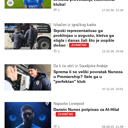
kluba!
1
17.02.26. 12:34
Izbačen iz igračkog kadra
Srpski reprezentativac ga
proklinjao u avgustu, kletva ga
stigla i danas žali što je uopšte
·
došao
ZVANIČNO
2
12.02.26. 16:04
Da li će otići iz Saudijske Arabije
Sprema li se veliki povratak Nuneza
u Premiership? Sele ga u
"perfektan" klub
07.11.25. 10:01
Napustio Liverpool
Darwin Nunez potpisao za Al-Hilal
·
ZVANIČNO
1
09.08.25. 21:59