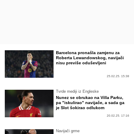
Barcelona pronašla zamjenu za
Roberta Lewandowskog, navijači
nisu previše oduševljeni
25.02.25. 15:38
Tvrde mediji iz Engleske
Nunez se obrukao na Villa Parku,
pa "iskulirao" navijače, a sada ga
je Slot šokirao odlukom
20.02.25. 17:16
Navijači grme