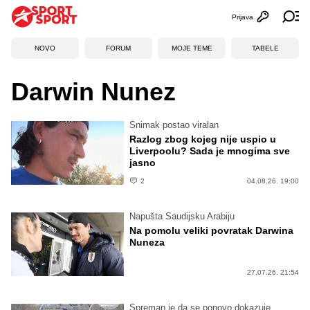
Prijava
Otvori profi
Ot
NOVO
FORUM
MOJE TEME
TABELE
Darwin Nunez
Snimak postao viralan
Razlog zbog kojeg nije uspio u
Liverpoolu? Sada je mnogima sve
jasno
2
04.08.26. 19:00
Napušta Saudijsku Arabiju
Na pomolu veliki povratak Darwina
Nuneza
27.07.26. 21:54
Spreman je da se ponovo dokazuje