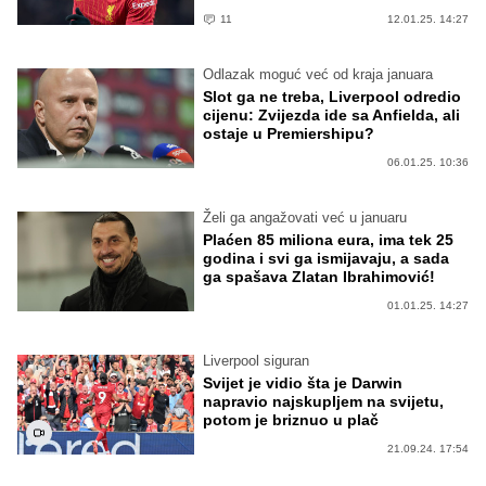
11
12.01.25. 14:27
Odlazak moguć već od kraja januara
Slot ga ne treba, Liverpool odredio
cijenu: Zvijezda ide sa Anfielda, ali
ostaje u Premiershipu?
06.01.25. 10:36
Želi ga angažovati već u januaru
Plaćen 85 miliona eura, ima tek 25
godina i svi ga ismijavaju, a sada
ga spašava Zlatan Ibrahimović!
01.01.25. 14:27
Liverpool siguran
Svijet je vidio šta je Darwin
napravio najskupljem na svijetu,
potom je briznuo u plač
21.09.24. 17:54