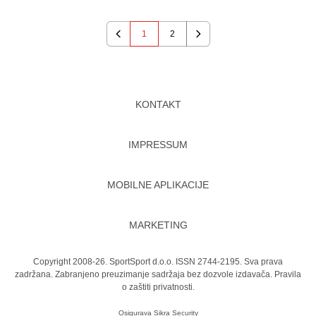
1
2
Previous
Next
KONTAKT
IMPRESSUM
MOBILNE APLIKACIJE
MARKETING
Copyright 2008-26. SportSport d.o.o. ISSN 2744-2195. Sva prava
zadržana. Zabranjeno preuzimanje sadržaja bez dozvole izdavača.
Pravila
o zaštiti privatnosti.
Osigurava
Sikra Security