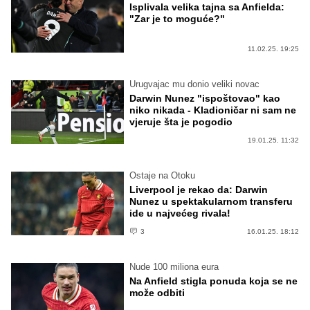
Isplivala velika tajna sa Anfielda:
"Zar je to moguće?"
11.02.25. 19:25
Urugvajac mu donio veliki novac
Darwin Nunez "ispoštovao" kao
niko nikada - Kladioničar ni sam ne
vjeruje šta je pogodio
19.01.25. 11:32
Ostaje na Otoku
Liverpool je rekao da: Darwin
Nunez u spektakularnom transferu
ide u najvećeg rivala!
3
16.01.25. 18:12
Nude 100 miliona eura
Na Anfield stigla ponuda koja se ne
može odbiti