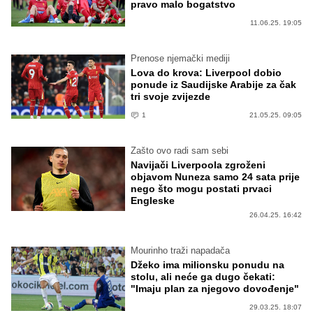
pravo malo bogatstvo
11.06.25. 19:05
Prenose njemački mediji
Lova do krova: Liverpool dobio
ponude iz Saudijske Arabije za čak
tri svoje zvijezde
1
21.05.25. 09:05
Zašto ovo radi sam sebi
Navijači Liverpoola zgroženi
objavom Nuneza samo 24 sata prije
nego što mogu postati prvaci
Engleske
26.04.25. 16:42
Mourinho traži napadača
Džeko ima milionsku ponudu na
stolu, ali neće ga dugo čekati:
"Imaju plan za njegovo dovođenje"
29.03.25. 18:07