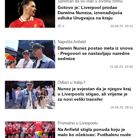
Spreman da se vrati u životnu formu
Gotovo je: Liverpool prodao
Darwina Nuneza, iznenađujuća
odluka Urugvajca na kraju
2
24.06.25. 00:11
Napušta Anfield
Darwin Nunez postao meta iz snova
- Pregovori se nastavljaju naredne
sedmice
21.06.25. 23:50
Odlazi u Italiju?
Nunez je svjestan da je njegov kraj
u Liverpoolu stigao, ali vrijeme je
za novi veliki transfer
19.06.25. 09:11
Prometno u Liverpoolu
Na Anfield stigla ponuda koju je
malo ko očekivao: Fudbaleru nude