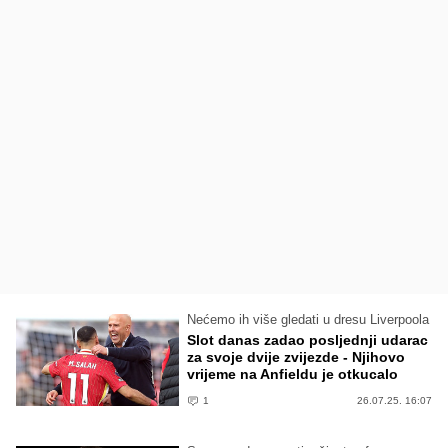
Nećemo ih više gledati u dresu Liverpoola
Slot danas zadao posljednji udarac
za svoje dvije zvijezde - Njihovo
vrijeme na Anfieldu je otkucalo
1
26.07.25. 16:07