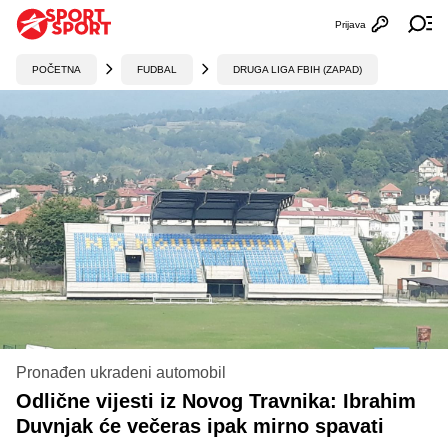
Prijava
Otvori profi
Ot
POČETNA
FUDBAL
DRUGA LIGA FBIH (ZAPAD)
Pronađen ukradeni automobil
Odlične vijesti iz Novog Travnika: Ibrahim
Duvnjak će večeras ipak mirno spavati