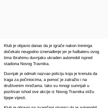
Klub je objavio danas da je igrače nakon treninga
dočekalo neugodno iznenađenje jer je fudbaleru ovog
tima Ibrahimu duvnjaku ukraden automobil ispred
stadiona Novog Travnika.
Duvnjak je odmah nazvao policiju koja je krenula da
traga za počiniocima, a pomoć je zatražio i na
društvenim mrežama. Iako su mnogi sumnjali u
pozitivan ishod ove akcije iz Novog Travnika stižu
lijepe vijesti.
Klub je objavio na zvaničnoj stranici da je automobil