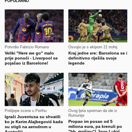
POPULARNO
Potvrdio Fabrizio Romano
Osvojio je s ekipom 21 trofej
Veliki "Here we go" malo
Kraj jedne ere: Barcelona se i
prije ponoći - Liverpool se
definitivno riješila svoje
pojačao iz Barcelone!
legende
Prelijepe scene u Perthu
Ovog ljeta spreman da ide iz
Rumunije
Igrači Juventusa su shvatili
Propao im posao od 5
ko je Kerim Alajbegović kada
miliona eura, pa krenuli po
su stigli na aerodrom u
"bh. mašinu"! Jovo Lukić
Australiji