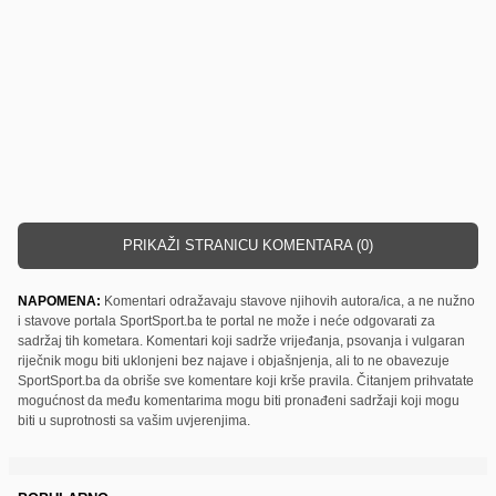
PRIKAŽI STRANICU KOMENTARA (0)
NAPOMENA:
Komentari odražavaju stavove njihovih autora/ica, a ne nužno
i stavove portala SportSport.ba te portal ne može i neće odgovarati za
sadržaj tih kometara. Komentari koji sadrže vrijeđanja, psovanja i vulgaran
riječnik mogu biti uklonjeni bez najave i objašnjenja, ali to ne obavezuje
SportSport.ba da obriše sve komentare koji krše pravila. Čitanjem prihvatate
mogućnost da među komentarima mogu biti pronađeni sadržaji koji mogu
biti u suprotnosti sa vašim uvjerenjima.