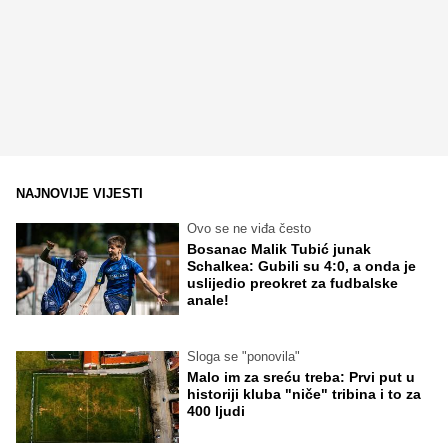
NAJNOVIJE VIJESTI
Ovo se ne viđa često
Bosanac Malik Tubić junak
Schalkea: Gubili su 4:0, a onda je
uslijedio preokret za fudbalske
anale!
Sloga se "ponovila"
Malo im za sreću treba: Prvi put u
historiji kluba "niče" tribina i to za
400 ljudi