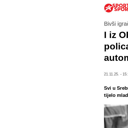
Bivši igr
I iz 
polic
auto
21.11.25. - 15
Svi u Sreb
tijelo mla