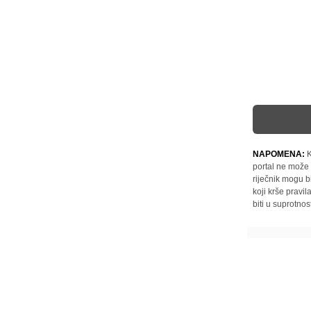
NAPOMENA:
K
portal ne može 
riječnik mogu b
koji krše pravi
biti u suprotnos