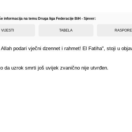
še informacija na temu Druga liga Federacije BiH - Sjever:
VIJESTI
TABELA
RASPOR
Allah podari vječni dzennet i rahmet! El Fatiha", stoji u obj
to da uz
rok smrti još uvijek zvanično nije utvrđen.