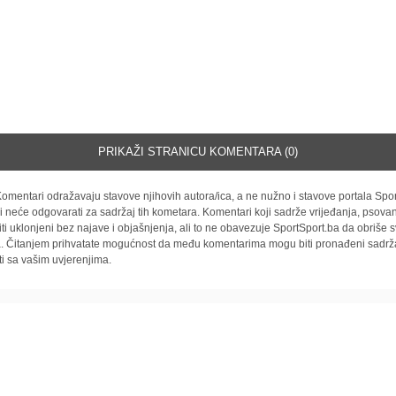
PRIKAŽI STRANICU KOMENTARA (0)
omentari odražavaju stavove njihovih autora/ica, a ne nužno i stavove portala Spor
i neće odgovarati za sadržaj tih kometara. Komentari koji sadrže vrijeđanja, psovan
iti uklonjeni bez najave i objašnjenja, ali to ne obavezuje SportSport.ba da obriše
la. Čitanjem prihvatate mogućnost da među komentarima mogu biti pronađeni sadrža
ti sa vašim uvjerenjima.