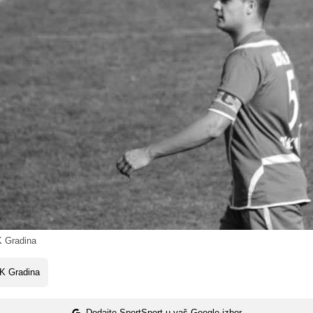
 Gradina
K Gradina
Dodajte SportSport u vaš Google izbor