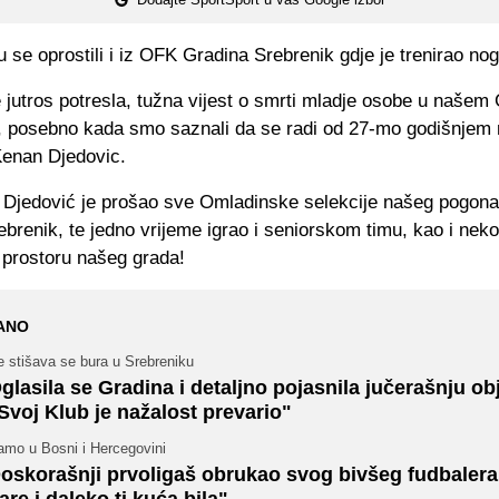
 se oprostili i iz OFK Gradina Srebrenik gdje je trenirao no
 jutros potresla, tužna vijest o smrti mladje osobe u našem
, posebno kada smo saznali da se radi od 27-mo godišnje
Kenan Djedovic.
Djedović je prošao sve Omladinske selekcije našeg pogon
brenik, te jedno vrijeme igrao i seniorskom timu, kao i neko
 prostoru našeg grada!
ANO
 stišava se bura u Srebreniku
glasila se Gradina i detaljno pojasnila jučerašnju ob
Svoj Klub je nažalost prevario"
amo u Bosni i Hercegovini
oskorašnji prvoligaš obrukao svog bivšeg fudbalera:
are i daleko ti kuća bila"