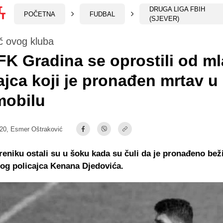
DRUGA LIGA FBIH
POČETNA
FUDBAL
(SJEVER)
ač ovog kluba
OFK Gradina se oprostili od m
ajca koji je pronađen mrtav u
mobilu
:20,
Esmer Oštraković
reniku ostali su u šoku kada su čuli da je pronađeno bež
dog policajca Kenana Djedovića.