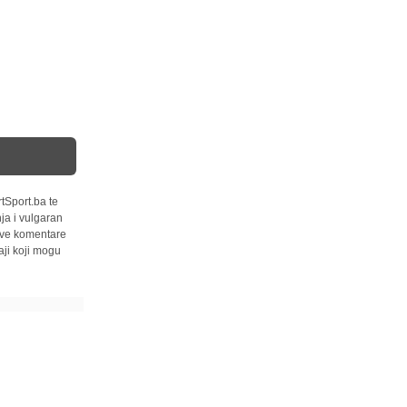
tSport.ba te
ja i vulgaran
 sve komentare
ji koji mogu