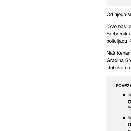
Od njega su
"Sve nas je
Srebreniku
policijacu 
Naš Kenan 
Gradina Sre
klubova na
POVEZ
Ne
O
"
S
D
p