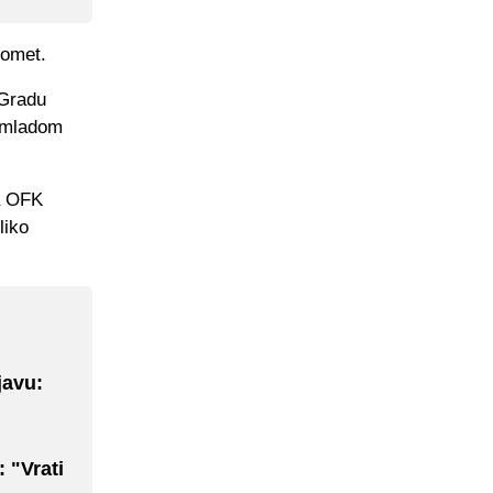
gomet.
 Gradu
m mladom
a OFK
liko
javu:
 "Vrati