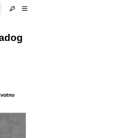
Otvori profil
Otvori meni
ladog
ivotno