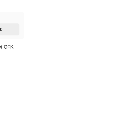
ED
avi OFK