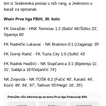
tim iz Srebrenika poslao u niži rang, a Jedinstvo u
baraž za opstanak.
Wwin Prva liga FBiH, 30. kolo:
FK Goražde - HNK Tomislav 1:2 (Bašić 66'/Šiško 23',
Sijamija 60'
FK Radnički Lukavac - NK Bratstvo 0:1 (/Jaganajc 35'
FK Gornji Rahić - FK Tuzla City 1:0 (Softić 43'
FK Radnik Hadžići - NK Stupčanica 3:1 (Bijelonja 11',
31', Sabljica 16'/Doljančić 74')
NK Zvijezda - NK TOŠK 6:2 (Fačić 40', Karalić 44',
Kozić 49', 84', 87', Tallison 55'/Hegić 16', 35')
Potražite više informacija na temu Prva liga Federacije BiH: