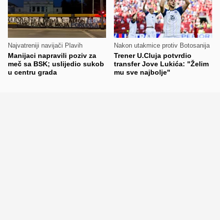
Najvatreniji navijači Plavih
Nakon utakmice protiv Botosanija
Manijaci napravili poziv za
Trener U.Cluja potvrdio
meč sa BSK; uslijedio sukob
transfer Jove Lukića: "Želim
u centru grada
mu sve najbolje"