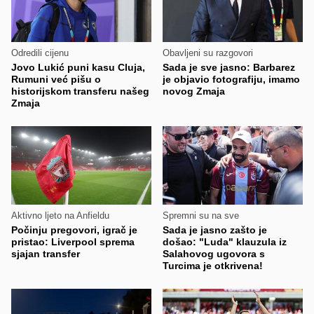
Odredili cijenu
Obavljeni su razgovori
Jovo Lukić puni kasu Cluja,
Sada je sve jasno: Barbarez
Rumuni već pišu o
je objavio fotografiju, imamo
historijskom transferu našeg
novog Zmaja
Zmaja
Aktivno ljeto na Anfieldu
Spremni su na sve
Počinju pregovori, igrač je
Sada je jasno zašto je
pristao: Liverpool sprema
došao: "Luda" klauzula iz
sjajan transfer
Salahovog ugovora s
Turcima je otkrivena!