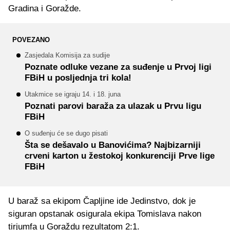
Gradina i Goražde.
POVEZANO
Zasjedala Komisija za sudije
Poznate odluke vezane za suđenje u Prvoj ligi
FBiH u posljednja tri kola!
Utakmice se igraju 14. i 18. juna
Poznati parovi baraža za ulazak u Prvu ligu
FBiH
O suđenju će se dugo pisati
Šta se dešavalo u Banovićima? Najbizarniji
crveni karton u žestokoj konkurenciji Prve lige
FBiH
U baraž sa ekipom Čapljine ide Jedinstvo, dok je
siguran opstanak osigurala ekipa Tomislava nakon
tirjumfa u Goraždu rezultatom 2:1.