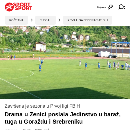
Prijava
Otvori profi
Ot
POČETNA
FUDBAL
PRVA LIGA FEDERACIJE BIH
Završena je sezona u Prvoj ligi FBiH
Drama u Zenici poslala Jedinstvo u baraž,
tuga u Goraždu i Srebreniku