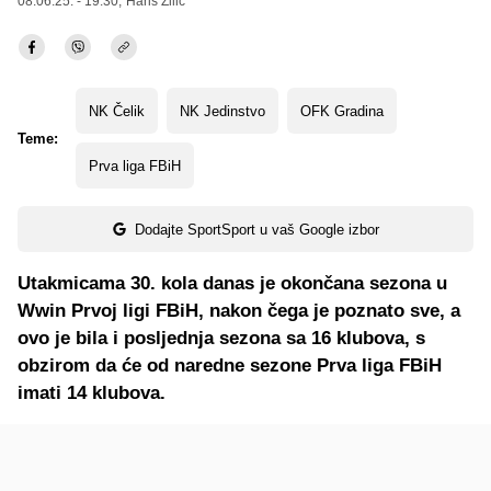
08.06.25. - 19:30,
Haris Zilić
NK Čelik
NK Jedinstvo
OFK Gradina
Teme:
Prva liga FBiH
Dodajte SportSport u vaš Google izbor
Utakmicama 30. kola danas je okončana sezona u
Wwin Prvoj ligi FBiH, nakon čega je poznato sve, a
ovo je bila i posljednja sezona sa 16 klubova, s
obzirom da će od naredne sezone Prva liga FBiH
imati 14 klubova.