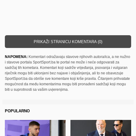
PRIKAŽI STRANICU KOMENTARA (0)
NAPOMENA:
Komentari odražavaju stavove njihovih autora/ica, a ne nužno
i stavove portala SportSport.ba te portal ne može i neće odgovarati za
sadržaj tih kometara. Komentari koji sadrže vrijeđanja, psovanja i vulgaran
riječnik mogu biti uklonjeni bez najave i objašnjenja, ali to ne obavezuje
SportSport.ba da obriše sve komentare koji krše pravila. Čitanjem prihvatate
mogućnost da među komentarima mogu biti pronađeni sadržaji koji mogu
biti u suprotnosti sa vašim uvjerenjima.
POPULARNO