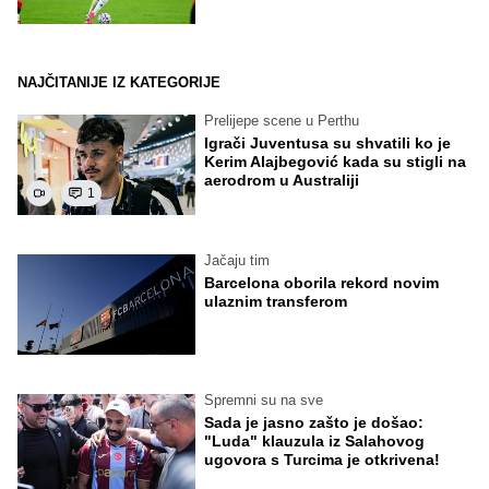
NAJČITANIJE IZ KATEGORIJE
Prelijepe scene u Perthu
Igrači Juventusa su shvatili ko je
Kerim Alajbegović kada su stigli na
aerodrom u Australiji
1
Jačaju tim
Barcelona oborila rekord novim
ulaznim transferom
Spremni su na sve
Sada je jasno zašto je došao:
"Luda" klauzula iz Salahovog
ugovora s Turcima je otkrivena!