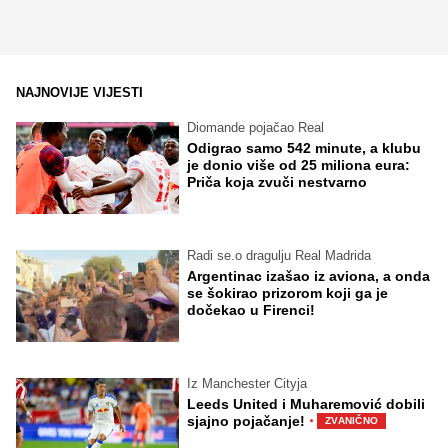
NAJNOVIJE VIJESTI
Diomande pojačao Real
Odigrao samo 542 minute, a klubu
je donio više od 25 miliona eura:
Priča koja zvuči nestvarno
Radi se.o dragulju Real Madrida
Argentinac izašao iz aviona, a onda
se šokirao prizorom koji ga je
dočekao u Firenci!
Iz Manchester Cityja
Leeds United i Muharemović dobili
·
sjajno pojačanje!
ZVANIČNO