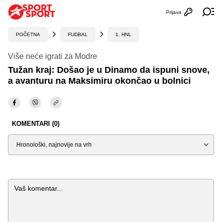
Prijava
Otvori profi
Ot
POČETNA
FUDBAL
1. HNL
Više neće igrati za Modre
Tužan kraj: Došao je u Dinamo da ispuni snove,
a avanturu na Maksimiru okončao u bolnici
KOMENTARI (0)
Sortiraj
Komentar