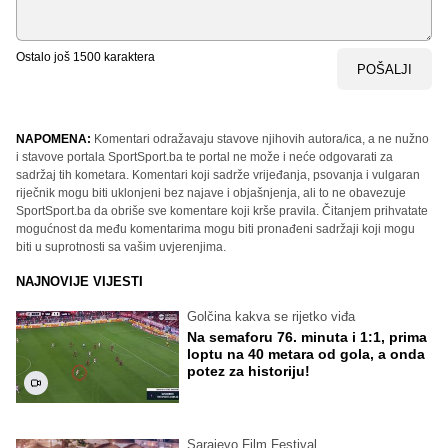
Ostalo još
1500
karaktera
POŠALJI
NAPOMENA:
Komentari odražavaju stavove njihovih autora/ica, a ne nužno
i stavove portala SportSport.ba te portal ne može i neće odgovarati za
sadržaj tih kometara. Komentari koji sadrže vrijeđanja, psovanja i vulgaran
riječnik mogu biti uklonjeni bez najave i objašnjenja, ali to ne obavezuje
SportSport.ba da obriše sve komentare koji krše pravila. Čitanjem prihvatate
mogućnost da među komentarima mogu biti pronađeni sadržaji koji mogu
biti u suprotnosti sa vašim uvjerenjima.
NAJNOVIJE VIJESTI
Golčina kakva se rijetko viđa
Na semaforu 76. minuta i 1:1, prima
loptu na 40 metara od gola, a onda
potez za historiju!
Sarajevo Film Festival