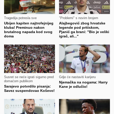
Tragedija potresla sve
"Problemi" s novim brojem
Ubijen kapiten najtrofejnijeg
Alajbegović zbog hrvatske
kluba! Preminuo nakon
legende pod pritiskom,
brutalnog napada kod svog
Pjanić ga brani: "Bio je veliki
doma
igrač, ali..."
Susret se neće igrati sigurno pred
Gdje će nastaviti karijeru
domaćom publikom
Njemačka na nogama: Harry
Sarajevo potvrdilo pisanja:
Kane je odlučio!
Savez suspendovao Koševo!