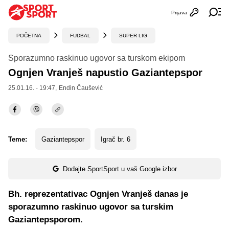
Prijava
Otvori profi
Ot
POČETNA
FUDBAL
SÜPER LIG
Sporazumno raskinuo ugovor sa turskom ekipom
Ognjen Vranješ napustio Gaziantepspor
25.01.16. - 19:47,
Endin Čaušević
Teme:
Gaziantepspor
Igrač br. 6
Dodajte SportSport u vaš Google izbor
Bh. reprezentativac Ognjen Vranješ danas je
sporazumno raskinuo ugovor sa turskim
Gaziantepsporom.