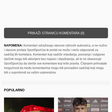
PRIKAŽI STRANICU KOMENTARA (0)
NAPOMENA:
Komentari odražavaju stavove njihovih autora/ica, a ne nužno
i stavove portala SportSport.ba te portal ne može i neće odgovarati za
sadržaj tih kometara. Komentari koji sadrže vrijeđanja, psovanja i vulgaran
riječnik mogu biti uklonjeni bez najave i objašnjenja, ali to ne obavezuje
SportSport.ba da obriše sve komentare koji krše pravila. Čitanjem prihvatate
mogućnost da među komentarima mogu biti pronađeni sadržaji koji mogu
biti u suprotnosti sa vašim uvjerenjima.
POPULARNO