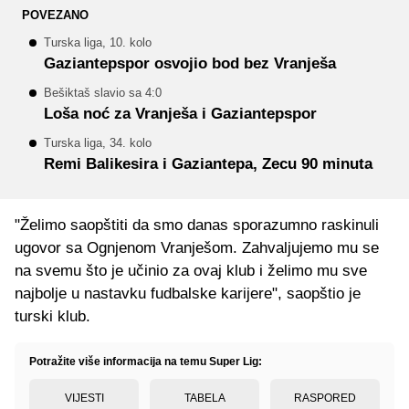
POVEZANO
Turska liga, 10. kolo
Gaziantepspor osvojio bod bez Vranješa
Bešiktaš slavio sa 4:0
Loša noć za Vranješa i Gaziantepspor
Turska liga, 34. kolo
Remi Balikesira i Gaziantepa, Zecu 90 minuta
"Želimo saopštiti da smo danas sporazumno raskinuli
ugovor sa Ognjenom Vranješom. Zahvaljujemo mu se
na svemu što je učinio za ovaj klub i želimo mu sve
najbolje u nastavku fudbalske karijere", saopštio je
turski klub.
Potražite više informacija na temu Super Lig:
VIJESTI
TABELA
RASPORED