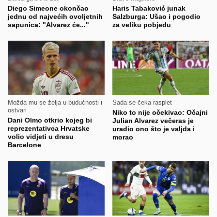
Diego Simeone okončao
Haris Tabaković junak
jednu od najvećih ovoljetnih
Salzburga: Ušao i pogodio
sapunica: "Alvarez će..."
za veliku pobjedu
Možda mu se želja u budućnosti i
Sada se čeka rasplet
ostvari
Niko to nije očekivao: Očajni
Dani Olmo otkrio kojeg bi
Julian Alvarez večeras je
reprezentativca Hrvatske
uradio ono što je valjda i
volio vidjeti u dresu
morao
Barcelone