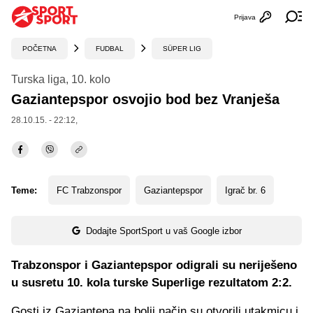
Prijava
Otvori profi
Ot
POČETNA
FUDBAL
SÜPER LIG
Turska liga, 10. kolo
Gaziantepspor osvojio bod bez Vranješa
28.10.15. - 22:12,
Teme:
FC Trabzonspor
Gaziantepspor
Igrač br. 6
Dodajte SportSport u vaš Google izbor
Trabzonspor i Gaziantepspor odigrali su neriješeno
u susretu 10. kola turske Superlige rezultatom 2:2.
Gosti iz Gaziantepa na bolji način su otvorili utakmicu i