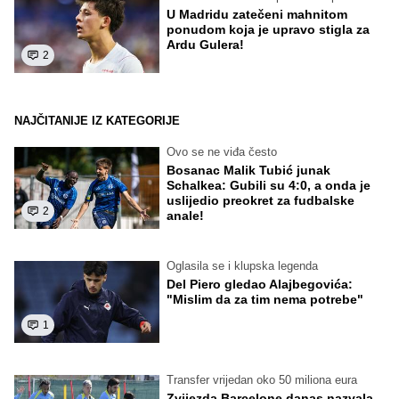
U Madridu zatečeni mahnitom
ponudom koja je upravo stigla za
Ardu Gulera!
2
NAJČITANIJE IZ KATEGORIJE
Ovo se ne viđa često
Bosanac Malik Tubić junak
Schalkea: Gubili su 4:0, a onda je
uslijedio preokret za fudbalske
2
anale!
Oglasila se i klupska legenda
Del Piero gledao Alajbegovića:
"Mislim da za tim nema potrebe"
1
Transfer vrijedan oko 50 miliona eura
Zvijezda Barcelone danas nazvala