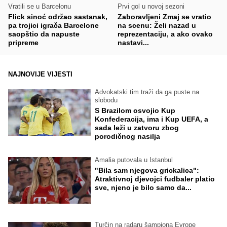
Vratili se u Barcelonu
Prvi gol u novoj sezoni
Flick sinoć održao sastanak,
Zaboravljeni Zmaj se vratio
pa trojici igrača Barcelone
na scenu: Želi nazad u
saopštio da napuste
reprezentaciju, a ako ovako
pripreme
nastavi...
NAJNOVIJE VIJESTI
Advokatski tim traži da ga puste na
slobodu
S Brazilom osvojio Kup
Konfederacija, ima i Kup UEFA, a
sada leži u zatvoru zbog
porodičnog nasilja
Amalia putovala u Istanbul
"Bila sam njegova grickalica":
Atraktivnoj djevojci fudbaler platio
sve, njeno je bilo samo da...
Turčin na radaru šampiona Evrope