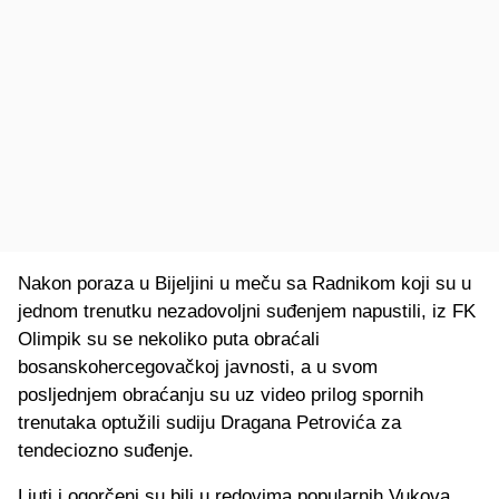
Nakon poraza u Bijeljini u meču sa Radnikom koji su u
jednom trenutku nezadovoljni suđenjem napustili, iz FK
Olimpik su se nekoliko puta obraćali
bosanskohercegovačkoj javnosti, a u svom
posljednjem obraćanju su uz video prilog spornih
trenutaka optužili sudiju Dragana Petrovića za
tendeciozno suđenje.
Ljuti i ogorčeni su bili u redovima popularnih Vukova,