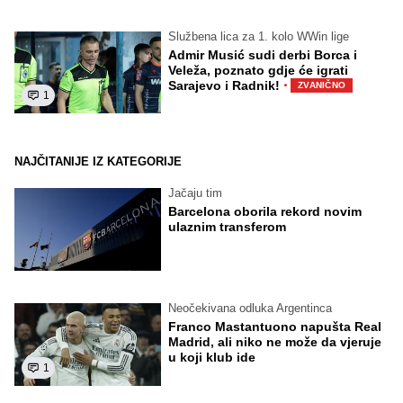
Službena lica za 1. kolo WWin lige
Admir Musić sudi derbi Borca i
Veleža, poznato gdje će igrati
·
Sarajevo i Radnik!
ZVANIČNO
1
NAJČITANIJE IZ KATEGORIJE
Jačaju tim
Barcelona oborila rekord novim
ulaznim transferom
Neočekivana odluka Argentinca
Franco Mastantuono napušta Real
Madrid, ali niko ne može da vjeruje
u koji klub ide
1