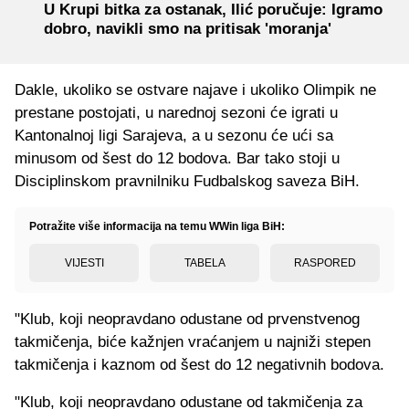
U Krupi bitka za ostanak, Ilić poručuje: Igramo
dobro, navikli smo na pritisak 'moranja'
Dakle, ukoliko se ostvare najave i ukoliko Olimpik ne
prestane postojati, u narednoj sezoni će igrati u
Kantonalnoj ligi Sarajeva, a u sezonu će ući sa
minusom od šest do 12 bodova. Bar tako stoji u
Disciplinskom pravnilniku Fudbalskog saveza BiH.
Potražite više informacija na temu WWin liga BiH:
VIJESTI
TABELA
RASPORED
"Klub, koji neopravdano odustane od prvenstvenog
takmičenja, biće kažnjen vraćanjem u najniži stepen
takmičenja i kaznom od šest do 12 negativnih bodova.
"Klub, koji neopravdano odustane od takmičenja za