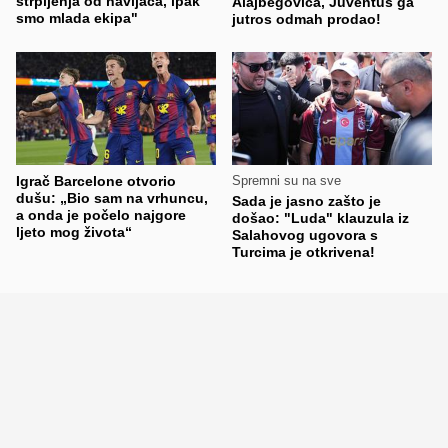
strpljenja od navijača, ipak
Alajbegovića, Juventus ga
smo mlada ekipa"
jutros odmah prodao!
Igrač Barcelone otvorio
Spremni su na sve
dušu: „Bio sam na vrhuncu,
Sada je jasno zašto je
a onda je počelo najgore
došao: "Luda" klauzula iz
ljeto mog života“
Salahovog ugovora s
Turcima je otkrivena!