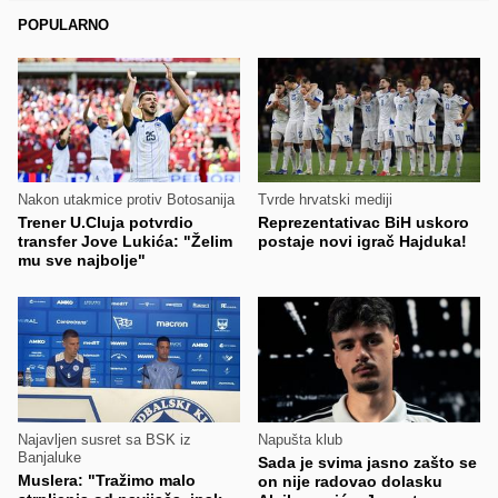
POPULARNO
Nakon utakmice protiv Botosanija
Tvrde hrvatski mediji
Trener U.Cluja potvrdio
Reprezentativac BiH uskoro
transfer Jove Lukića: "Želim
postaje novi igrač Hajduka!
mu sve najbolje"
Najavljen susret sa BSK iz
Napušta klub
Banjaluke
Sada je svima jasno zašto se
Muslera: "Tražimo malo
on nije radovao dolasku