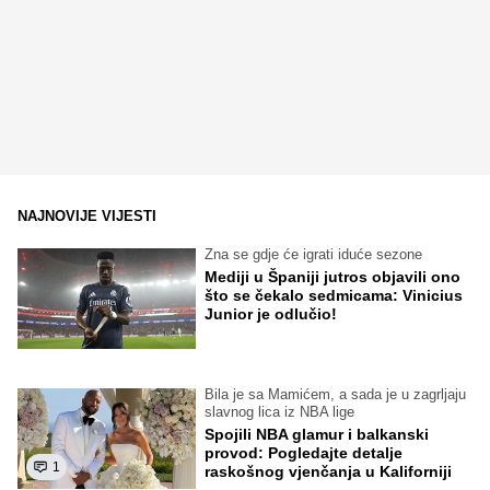
NAJNOVIJE VIJESTI
Zna se gdje će igrati iduće sezone
Mediji u Španiji jutros objavili ono
što se čekalo sedmicama: Vinicius
Junior je odlučio!
Bila je sa Mamićem, a sada je u zagrljaju
slavnog lica iz NBA lige
Spojili NBA glamur i balkanski
provod: Pogledajte detalje
1
raskošnog vjenčanja u Kaliforniji