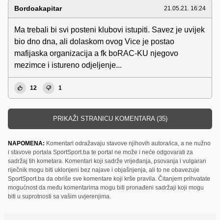
Bordoakapitar
21.05.21. 16:24
Ma trebali bi svi posteni klubovi istupiti. Savez je uvijek
bio dno dna, ali dolaskom ovog Vice je postao
mafijaska organizacija a fk boRAC-KU njegovo
mezimce i istureno odjeljenje...
12
1
PRIKAŽI STRANICU KOMENTARA (35)
NAPOMENA:
Komentari odražavaju stavove njihovih autora/ica, a ne nužno
i stavove portala SportSport.ba te portal ne može i neće odgovarati za
sadržaj tih kometara. Komentari koji sadrže vrijeđanja, psovanja i vulgaran
riječnik mogu biti uklonjeni bez najave i objašnjenja, ali to ne obavezuje
SportSport.ba da obriše sve komentare koji krše pravila. Čitanjem prihvatate
mogućnost da među komentarima mogu biti pronađeni sadržaji koji mogu
biti u suprotnosti sa vašim uvjerenjima.