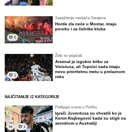
Saopštenje navijača Sarajeva
Horde zla neće u Mostar, imaju
poruku i za čelnike kluba
5
Žele se pojačati
Arsenal je izgubio bitku za
Viniciusa, ali Topnici sada imaju
novu prioritetnu metu u prelaznom
1
roku
NAJČITANIJE IZ KATEGORIJE
Prelijepe scene u Perthu
Igrači Juventusa su shvatili ko je
Kerim Alajbegović kada su stigli na
aerodrom u Australiji
1