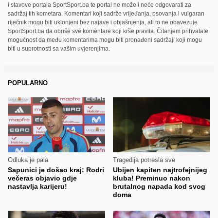
i stavove portala SportSport.ba te portal ne može i neće odgovarati za
sadržaj tih kometara. Komentari koji sadrže vrijeđanja, psovanja i vulgaran
riječnik mogu biti uklonjeni bez najave i objašnjenja, ali to ne obavezuje
SportSport.ba da obriše sve komentare koji krše pravila. Čitanjem prihvatate
mogućnost da među komentarima mogu biti pronađeni sadržaji koji mogu
biti u suprotnosti sa vašim uvjerenjima.
POPULARNO
Odluka je pala
Tragedija potresla sve
Sapunici je došao kraj: Rodri
Ubijen kapiten najtrofejnijeg
večeras objavio gdje
kluba! Preminuo nakon
nastavlja karijeru!
brutalnog napada kod svog
doma