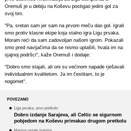
Oremuš je u debiju na Koševu postigao jedini gol za
svoj tim.
"Pa, sretan sam jer sam na prvom meču dao gol. Igrali
smo protiv klasne ekipe koja stalno igra Ligu prvaka.
Moram reći da sam zadovoljan našom igrom. Pokazali
smo pred navijačima da se nismo uplašili, hvala im na
sjajnoj podršci", kaže Oremuš i dodaje:
"Dobro smo stajali, ali oni su većinom napade rješavali
individualnim kvalitetom. Ja im čestitam, to je
nogomet".
POVEZANO
Liga prvaka, prvo pretkolo
Dobro izdanje Sarajeva, ali Celtic se sigurnom
pobjedom na Koševu primakao drugom pretkolu
Majstor ostaje majstor