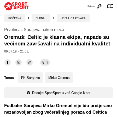
Prijava
Otvori profi
Ot
POČETNA
FUDBAL
UEFA LIGA PRVAKA
Prvotimac Sarajeva nakon meča
Oremuš: Celtic je klasna ekipa, napade su
većinom završavali na individualni kvalitet
09.07.19. - 21:51,
3
Teme:
FK Sarajevo
Mirko Oremus
Dodajte SportSport u vaš Google izbor
Fudbaler Sarajeva Mirko Oremuš nije bio pretjerano
nezadovoljan zbog večerašnjeg poraza od Celtica