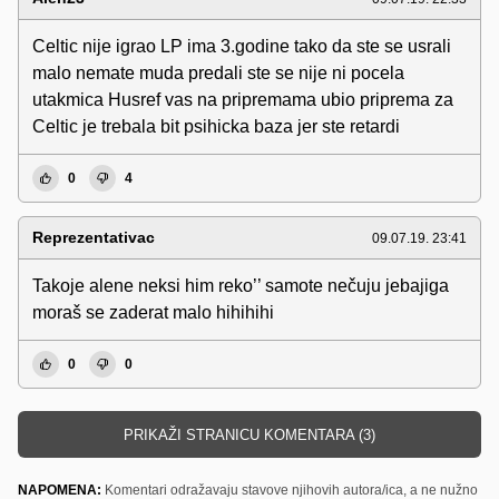
Celtic nije igrao LP ima 3.godine tako da ste se usrali
malo nemate muda predali ste se nije ni pocela
utakmica Husref vas na pripremama ubio priprema za
Celtic je trebala bit psihicka baza jer ste retardi
0
4
Reprezentativac
09.07.19. 23:41
Takoje alene neksi him reko’’ samote nečuju jebajiga
moraš se zaderat malo hihihihi
0
0
PRIKAŽI STRANICU KOMENTARA (3)
NAPOMENA:
Komentari odražavaju stavove njihovih autora/ica, a ne nužno