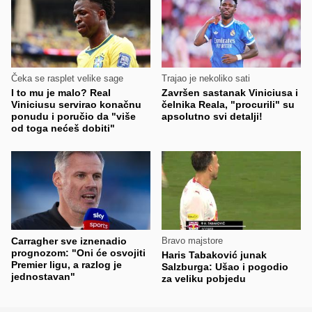
Čeka se rasplet velike sage
Trajao je nekoliko sati
I to mu je malo? Real
Završen sastanak Viniciusa i
Viniciusu servirao konačnu
čelnika Reala, "procurili" su
ponudu i poručio da "više
apsolutno svi detalji!
od toga nećeš dobiti"
Carragher sve iznenadio
Bravo majstore
prognozom: "Oni će osvojiti
Haris Tabaković junak
Premier ligu, a razlog je
Salzburga: Ušao i pogodio
jednostavan"
za veliku pobjedu