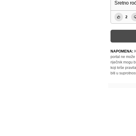
Sretno ro
2
NAPOMENA:
K
portal ne može 
riječnik mogu b
koji krše pravi
biti u suprotnos