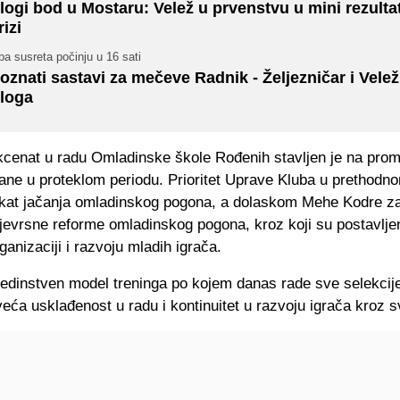
logi bod u Mostaru: Velež u prvenstvu u mini rezulta
rizi
a susreta počinju u 16 sati
oznati sastavi za mečeve Radnik - Željezničar i Velež
loga
cenat u radu Omladinske škole Rođenih stavljen je na prom
vane u proteklom periodu. Prioritet Uprave Kluba u prethodn
jekat jačanja omladinskog pogona, a dolaskom Mehe Kodre za
evrsne reforme omladinskog pogona, kroz koji su postavljeni
rganizaciji i razvoju mladih igrača.
jedinstven model treninga po kojem danas rade sve selekcije
eća usklađenost u radu i kontinuitet u razvoju igrača kroz s