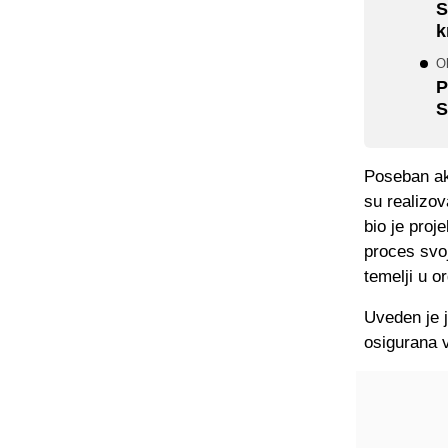
S
k
Ob
P
S
Poseban ak
su realizo
bio je pro
proces svoj
temelji u o
Uveden je 
osigurana v