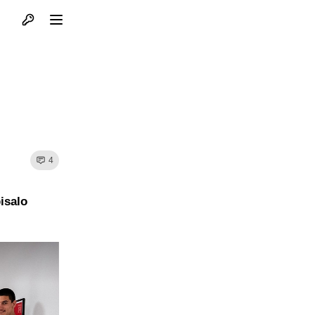
Otvori profil
Otvori meni
4
isalo