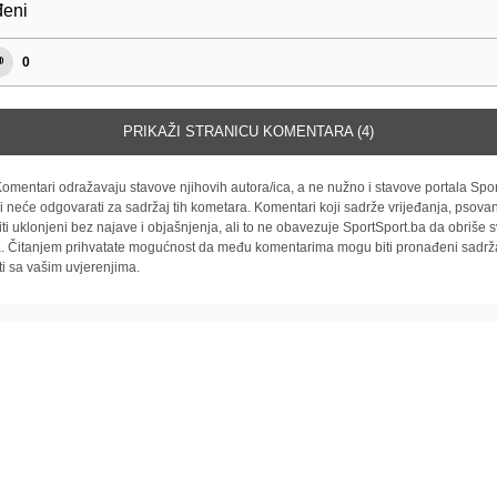
đeni
0
PRIKAŽI STRANICU KOMENTARA (4)
omentari odražavaju stavove njihovih autora/ica, a ne nužno i stavove portala Spor
i neće odgovarati za sadržaj tih kometara. Komentari koji sadrže vrijeđanja, psovan
iti uklonjeni bez najave i objašnjenja, ali to ne obavezuje SportSport.ba da obriše
la. Čitanjem prihvatate mogućnost da među komentarima mogu biti pronađeni sadrža
ti sa vašim uvjerenjima.