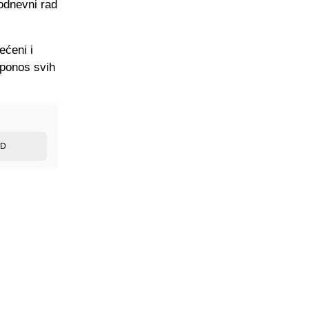
kodnevni rad
ećeni i
 ponos svih
ED