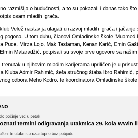
jno razmišlja o budućnosti, a to su pokazali i danas tako što
potpis osam mladih igrača.
klub Velež nastavlja ulagati u razvoj mladih igrača i jačanje
g pogona. U tom duhu, članovi Omladinske škole 'Muamed M
rza Puce, Mirza Lojo, Mak Taslaman, Kenan Karić, Emin Gašt
 Elmin Mataradžić, potpisali su svoje prve ugovore sa naši
trenutak u njihovim mladim karijerama upriličen je u prisus
ka Kluba Admir Rahimić, šefa stručnog štaba Ibro Rahimić, 
vnog odbora Meho Kodro, te koordinatora Omladinske škole
ANO
lo počinje već u petak
oznati termini odigravanja utakmica 29. kola WWin l
ođeni tri utakmice uzastopno bez pobjede