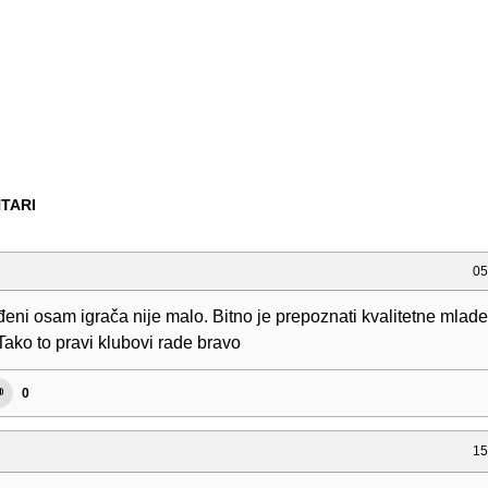
TARI
05
ni osam igrača nije malo. Bitno je prepoznati kvalitetne mlade 
 Tako to pravi klubovi rade bravo
0
15