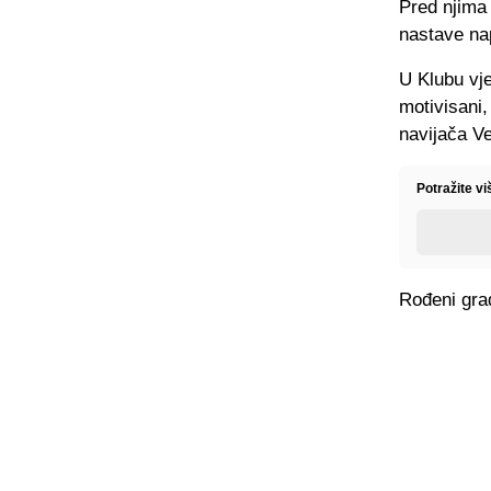
Pred njima 
nastave nap
U Klubu vje
motivisani,
navijača Ve
Potražite v
Rođeni grad