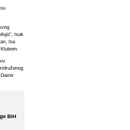
 su
 svog
ujić', Isak
an, Isa
m Klubom.
tvu
pridruženog
 Damir
ige BiH