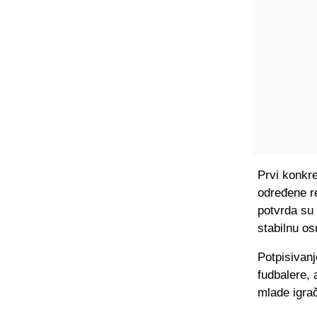
Prvi konkre
određene re
potvrda su 
stabilnu o
Potpisivanj
fudbalere, 
mlade igrač