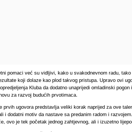
tni pomaci već su vidljivi, kako u svakodnevnom radu, tako 
zultate koji dolaze kao plod takvog pristupa. Upravo ovi ug
opredjeljenja Kluba da dodatno unaprijedi omladinski pogon i
snovu za razvoj budućih prvotimaca.
e prvih ugovora predstavlja veliki korak naprijed za ove tal
ali i dodatni motiv da nastave sa predanim radom i razvojem
e, ovo je tek početak jednog zahtjevnog, ali i izuzetno lijepo