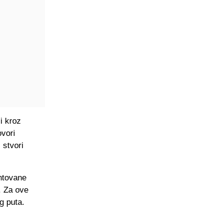
i kroz
ovori
 stvori
entovane
. Za ove
g puta.