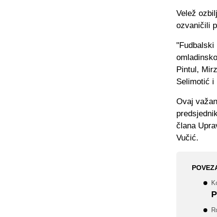
Velež ozbil
ozvaničili 
"Fudbalski 
omladinsko
Pintul, Mi
Selimotić i
Ovaj važan 
predsjedni
člana Upra
Vučić.
POVEZ
Ko
P
R