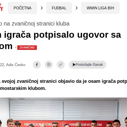
POČETNA
FUDBAL
WWIN LIGA BIH
 na zvaničnoj stranici kluba
igrača potpisalo ugovor sa
žom
·
ZVANIČNO
:22,
Adis Ćesko
Poslušajte
članak
a svojoj zvaničnoj stranici objavio da je osam igrača potp
 mostarskim klubom.