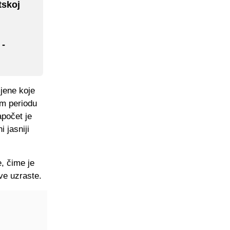
tskoj
 -
jene koje
om periodu
počet je
 jasniji
, čime je
ve uzraste.