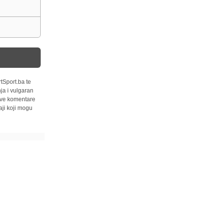
tSport.ba te
ja i vulgaran
 sve komentare
ji koji mogu