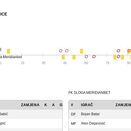
ICE
ž
a Meridianbet
0
15
30
45
60
75
90
FK SLOGA MERIDIANBET
Č
ZAMJENA
K
A
GOL
#
IGRAČ
ZAMJE
Babić
Bojan Batar
DF
jrić
Alen Dejanović
MF