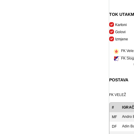
TOK UTAKM
Kartoni
Golovi
Izmjene
FK Vele
FK Slog
POSTAVA
FK VELEŽ
#
IGRA
Andro 
MF
Adin Ba
DF