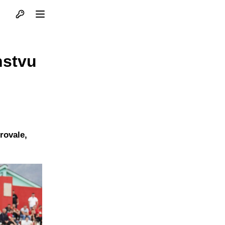
Otvori profil
Otvori meni
nstvu
rovale,