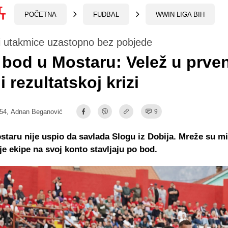
POČETNA
FUDBAL
WWIN LIGA BIH
ri utakmice uzastopno bez pobjede
 bod u Mostaru: Velež u prve
i rezultatskoj krizi
:54,
Adnan Beganović
9
staru nije uspio da savlada Slogu iz Dobija. Mreže su mi
je ekipe na svoj konto stavljaju po bod.