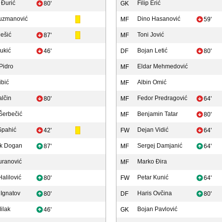
e Đurić
Filip Erić
80'
GK
uzmanović
Dino Hasanović
MF
59'
Mešić
Toni Jović
87'
MF
ukić
Bojan Letić
46'
DF
80'
Pidro
Eldar Mehmedović
MF
ibić
Albin Omić
MF
alčin
Fedor Predragović
80'
MF
64'
Šerbečić
Benjamin Tatar
MF
80'
Spahić
Dejan Vidić
42'
FW
64'
k Dogan
Sergej Damjanić
87'
MF
64'
uranović
Marko Đira
MF
alilović
Petar Kunić
80'
FW
64'
 Ignatov
Haris Ovčina
80'
DF
80'
ilak
Bojan Pavlović
46'
GK