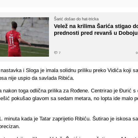
Šarić došao do hat-tricka
Velež na krilima Šarića stigao d
prednosti pred revanš u Doboju
7
0
 nastavka i Sloga je imala solidnu priliku preko Vidića koji s
sa nije uspio da savlada Ribića.
 nakon toga odlična prilika za Rođene. Centrirao je Đurić s
mešić pokušao glavom sa sedam metara, no lopta ide malo p
1. minuta kada je Tatar zaprijetio Ribiću. Šutirao je iskosa s
 precizan.