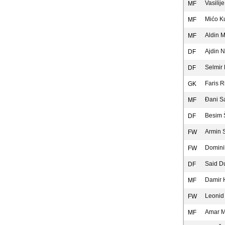
Vasilij
MF
Mićo K
MF
Aldin 
MF
Ajdin N
DF
Selmir 
DF
Faris R
GK
Đani S
MF
Besim 
DF
Armin 
FW
Domini
FW
Said D
DF
Damir H
MF
Leonid
FW
Amar M
MF