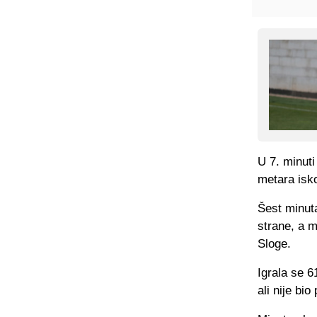
U 7. minuti
metara isko
Šest minuta
strane, a 
Sloge.
Igrala se 6
ali nije bio