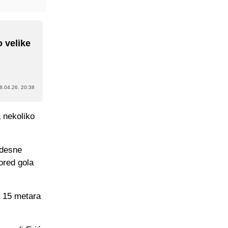
o velike
8.04.26. 20:38
a nekoliko
 desne
ored gola
a 15 metara