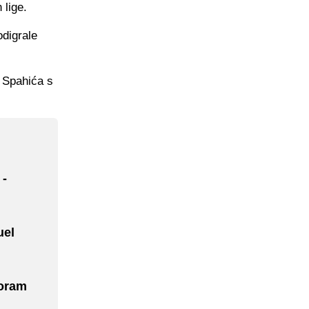
 lige.
odigrale
e Spahića s
 -
uel
Moram