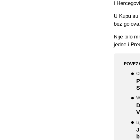
i Hercegovi
U Kupu su s
bez golova
Nije bilo m
jedne i Pre
POVEZ
Ob
P
S
WW
D
V
I
J
b