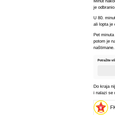
Minut nakon
je odbranio
U 80. minut
ali lopta je
Pet minuta 
potom je na
naštimane.
Potražite v
Do kraja ni
i nalazi se
F