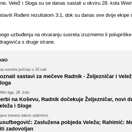
ne, Velež i Sloga su se danas sastali u okviru 28. kola Wwin
lavili Rođeni rezultatom 3:1, dok su danas ove dvije ekipe 
.
nogo uzbuđenja na otvaranju susreta izuzmemo li poluprilik
dragovića s druge strane.
ANO
a susreta počinju u 16 sati
oznati sastavi za mečeve Radnik - Željezničar i Velež
loga
in liga, 28. kolo
erbi na Koševu, Radnik dočekuje Željezničar, novi d
eleža i Sloge
zjave trenera nakon utakmice
usufbegović: Zaslužena pobjeda Veleža; Rahimić: 
iti zadovoljan