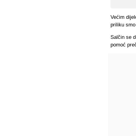
Većim dije
priliku smo 
Salčin se d
pomoć preč