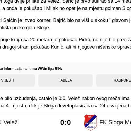
 toga dvije prilike za Velež. Šarić je prvo šutirao sa 14 meta
, a onda je pokušao i Milak no opet je na mjestu golman Slo
i Salčin je izveo korner, Bajrić bio najviši u skoku i glavom j
 otišla preko gola Sloge.
prije kraja sa 20 metara je pokušao Pidro, no nije bio preci
 drugoj strani pokušao Kunić, ali ni njegove nišanske sprave
iše informacija na temu WWin liga BiH:
VIJESTI
TABELA
RASPOR
je bilo uzbuđenja, ostalo je 0:0. Velež nakon ovog meča im
 na 4. mjestu, dok je Sloga devetoplasirana sa 24 osvojena 
0
:
0
K Velež
FK Sloga Me