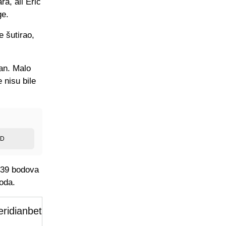
ra, ali Erić
ge.
e šutirao,
zan. Malo
 nisu bile
ED
a 39 bodova
boda.
ridianbet