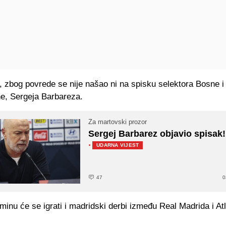
, zbog povrede se nije našao ni na spisku selektora Bosne i
e, Sergeja Barbareza.
Za martovski prozor
Sergej Barbarez objavio spisak!
·
UDARNA VIJEST
47
0
minu će se igrati i madridski derbi između Real Madrida i Atl