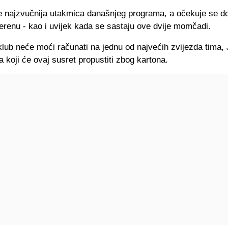
 najzvučnija utakmica današnjeg programa, a očekuje se do
terenu - kao i uvijek kada se sastaju ove dvije momčadi.
klub neće moći računati na jednu od najvećih zvijezda tima,
 koji će ovaj susret propustiti zbog kartona.