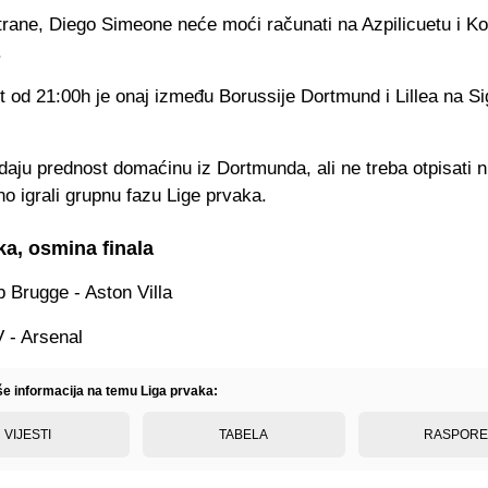
trane, Diego Simeone neće moći računati na Azpilicuetu i Ko
.
t od 21:00h je onaj između Borussije Dortmund i Lillea na Si
daju prednost domaćinu iz Dortmunda, ali ne treba otpisati 
jno igrali grupnu fazu Lige prvaka.
ka, osmina finala
 Brugge - Aston Villa
 - Arsenal
iše informacija na temu Liga prvaka:
VIJESTI
TABELA
RASPOR