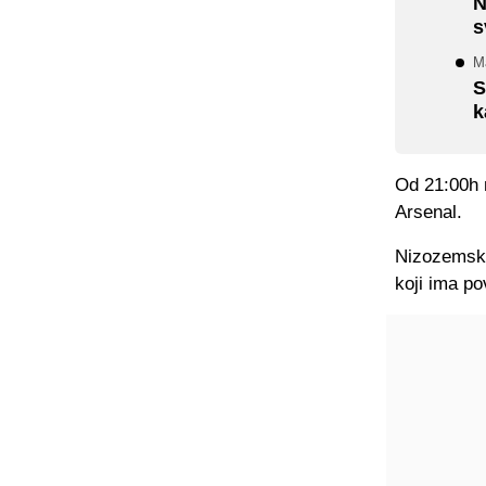
N
s
M
S
k
Od 21:00h n
Arsenal.
Nizozemski
koji ima po