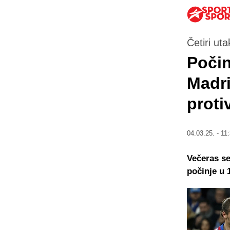
Četiri ut
Počin
Madri
proti
04.03.25. - 11
Večeras se
počinje u 1