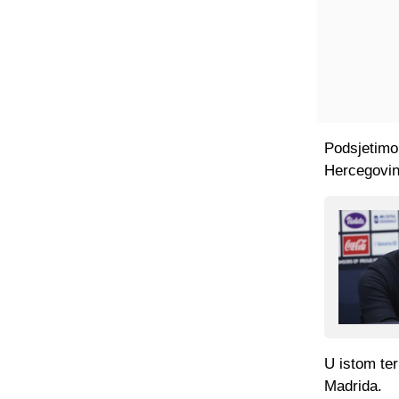
Podsjetimo
Hercegovin
U istom ter
Madrida.