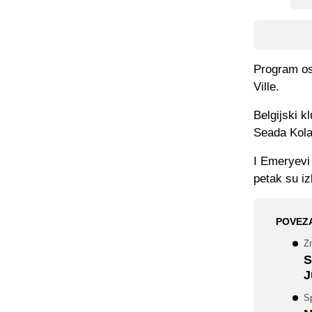
Program os
Ville.
Belgijski k
Seada Kola
I Emeryevi
petak su iz
POVEZ
Zn
S
J
Sp