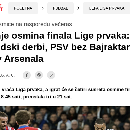
POČETNA
FUDBAL
UEFA LIGA PRVAKA
akmice na rasporedu večeras
je osmina finala Lige prvaka:
dski derbi, PSV bez Bajrakta
v Arsenala
:35,
A. C.
 vraća Liga prvaka, a igrat će se četiri susreta osmine fi
8:45 sati, preostala tri u 21 sat.