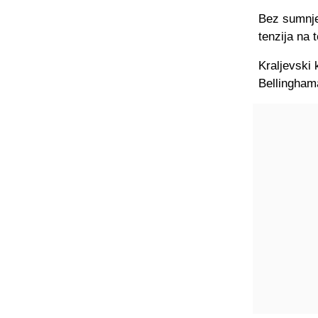
Bez sumnje
tenzija na 
Kraljevski 
Bellinghama