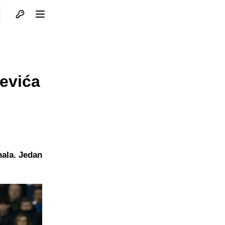
Otvori profil
Otvori meni
revića
nala. Jedan