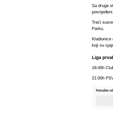
Sa druge s
povrijeđeni
Treći susre
Parku.
Kladionice 
koji su sja
Liga prva
18:45h Club
21:00h PSV
Potražite v