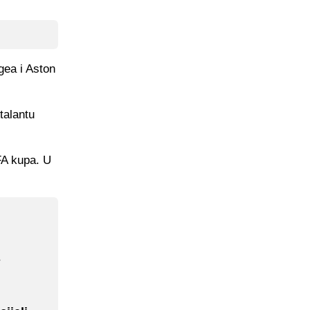
gea i Aston
talantu
FA kupa. U
s