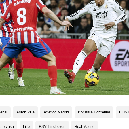
enal
Aston Villa
Atletico Madrid
Borussia Dortmund
Club 
a prvaka
Lille
PSV Eindhoven
Real Madrid