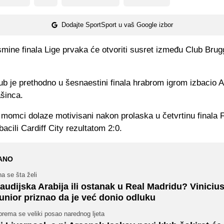
Dodajte SportSport u vaš Google izbor
mine finala Lige prvaka će otvoriti susret između Club Brug
lub je prethodno u šesnaestini finala hrabrom igrom izbacio A
šinca.
 momci dolaze motivisani nakon prolaska u četvrtinu finala 
bacili Cardiff City rezultatom 2:0.
ANO
a se šta želi
audijska Arabija ili ostanak u Real Madridu? Viniciu
unior priznao da je već donio odluku
rema se veliki posao narednog ljeta