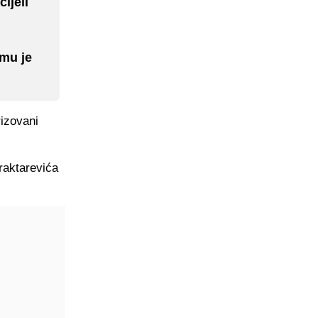
ijeli
 mu je
rizovani
raktarevića