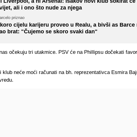
i Liverpool, a ni Arsenal: Isakov novi klub šokirat će c
vijet, ali i ono što nude za njega
arcelo priznao
koro cijelu karijeru proveo u Realu, a bivši as Barce
ao brat: "Čujemo se skoro svaki dan"
as očekuju tri utakmice. PSV će na Phillipsu dočekati favo
 klub neće moći računati na bh. reprezentativca Esmira Baj
vredu.