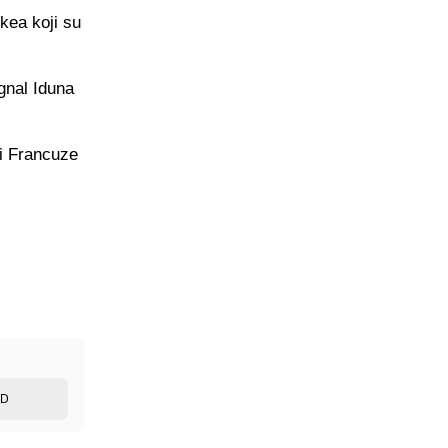
kea koji su
gnal Iduna
ni Francuze
ED