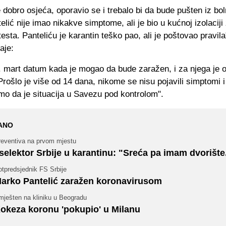
dobro osjeća, oporavio se i trebalo bi da bude pušten iz bol
lić nije imao nikakve simptome, ali je bio u kućnoj izolaciji
testa. Panteliću je karantin teško pao, ali je poštovao pravil
aje:
1. mart datum kada je mogao da bude zaražen, i za njega je 
Prošlo je više od 14 dana, nikome se nisu pojavili simptomi
mo da je situacija u Savezu pod kontrolom".
ANO
reventiva na prvom mjestu
 selektor Srbije u karantinu: "Sreća pa imam dvorište.
tpredsjednik FS Srbije
arko Pantelić zaražen koronavirusom
mješten na kliniku u Beogradu
okeza koronu 'pokupio' u Milanu