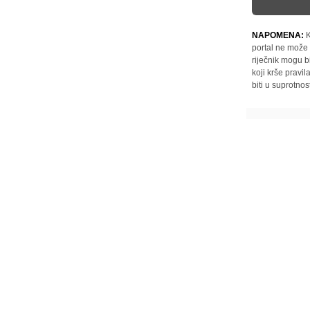
NAPOMENA:
K
portal ne može 
riječnik mogu b
koji krše pravi
biti u suprotnos