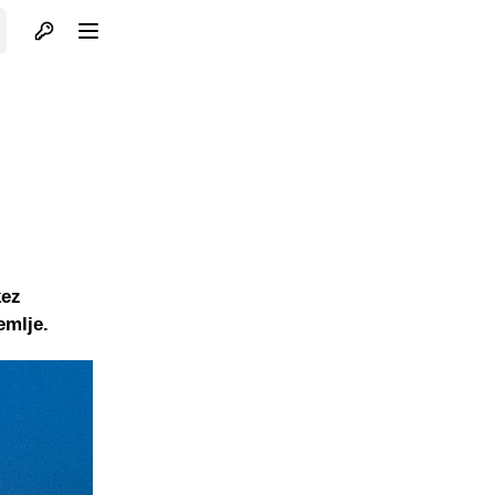
Otvori profil
Otvori meni
kez
emlje.