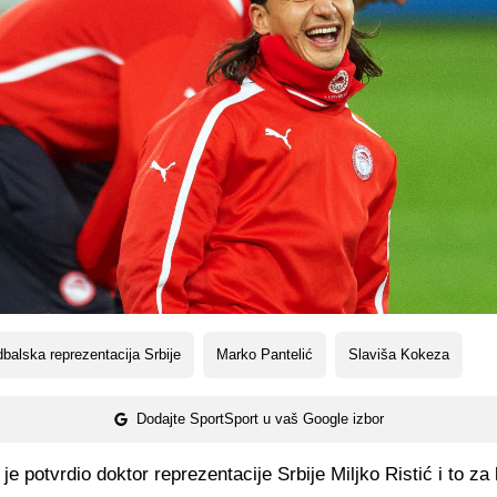
balska reprezentacija Srbije
Marko Pantelić
Slaviša Kokeza
Dodajte SportSport u vaš Google izbor
je potvrdio doktor reprezentacije Srbije Miljko Ristić i to za l