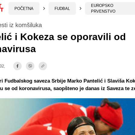
EUROPSKO
POČETNA
FUDBAL
PRVENSTVO
esti iz komšiluka
lić i Kokeza se oporavili od
navirusa
:02,
i Fudbalskog saveza Srbije Marko Pantelić i Slaviša Ko
su se od koronavirusa, saopšteno je danas iz Saveza te z