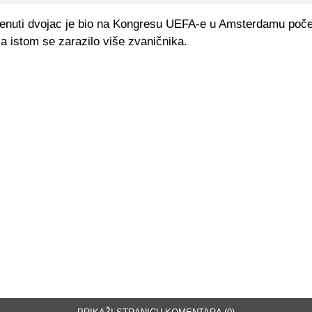
enuti dvojac je bio na Kongresu UEFA-e u Amsterdamu poč
a istom se zarazilo više zvaničnika.