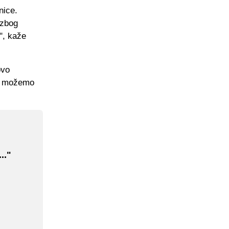
nice.
 zbog
a", kaže
ovo
 i možemo
.."