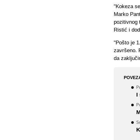
"Kokeza se 
Marko Pante
pozitivnog 
Ristić i dod
"Pošto je 
završeno. 
da zaključi
POVEZ
P
I
Po
M
S
K