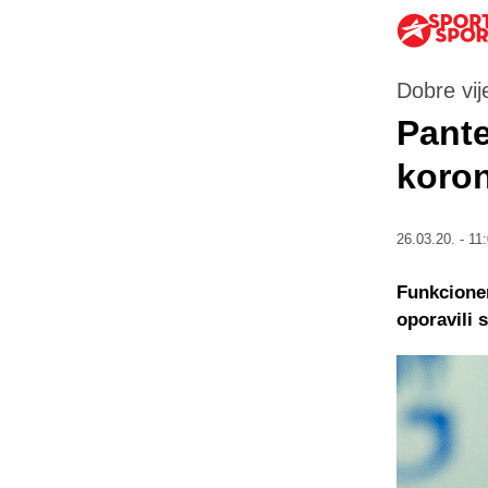
Dobre vij
Pante
koro
26.03.20. - 11
Funkcioner
oporavili 