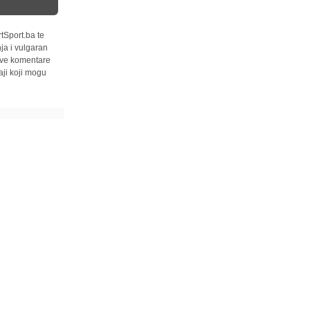
tSport.ba te
ja i vulgaran
 sve komentare
ji koji mogu