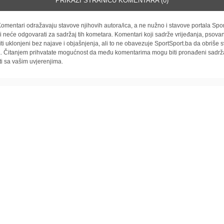
PRIKAŽI STRANICU KOMENTARA (0)
omentari odražavaju stavove njihovih autora/ica, a ne nužno i stavove portala Spor
i neće odgovarati za sadržaj tih kometara. Komentari koji sadrže vrijeđanja, psovan
iti uklonjeni bez najave i objašnjenja, ali to ne obavezuje SportSport.ba da obriše
la. Čitanjem prihvatate mogućnost da među komentarima mogu biti pronađeni sadrža
ti sa vašim uvjerenjima.