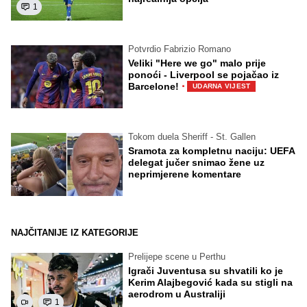
1
Potvrdio Fabrizio Romano
Veliki "Here we go" malo prije
ponoći - Liverpool se pojačao iz
·
Barcelone!
UDARNA VIJEST
Tokom duela Sheriff - St. Gallen
Sramota za kompletnu naciju: UEFA
delegat jučer snimao žene uz
neprimjerene komentare
NAJČITANIJE IZ KATEGORIJE
Prelijepe scene u Perthu
Igrači Juventusa su shvatili ko je
Kerim Alajbegović kada su stigli na
aerodrom u Australiji
1