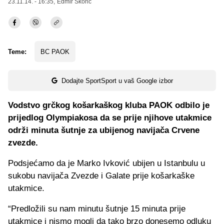
23.11.14. - 16:35,
Edmir Škorić
Teme:
BC PAOK
Dodajte SportSport u vaš Google izbor
Vodstvo grčkog košarkaškog kluba PAOK odbilo je
prijedlog Olympiakosa da se prije njihove utakmice
održi minuta šutnje za ubijenog navijača Crvene
zvezde.
Podsjećamo da je Marko Ivković ubijen u Istanbulu u
sukobu navijača Zvezde i Galate prije košarkaške
utakmice.
“Predložili su nam minutu šutnje 15 minuta prije
utakmice i nismo mogli da tako brzo donesemo odluku