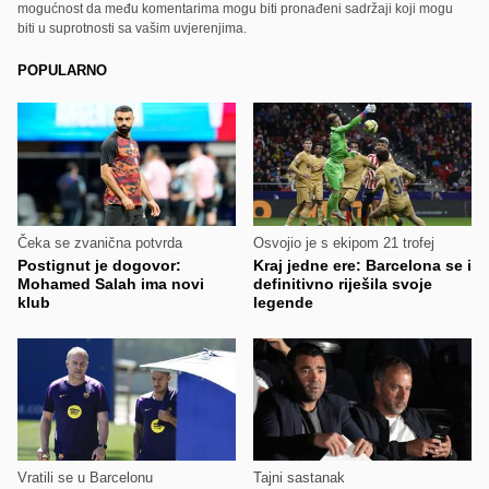
mogućnost da među komentarima mogu biti pronađeni sadržaji koji mogu
biti u suprotnosti sa vašim uvjerenjima.
POPULARNO
Čeka se zvanična potvrda
Osvojio je s ekipom 21 trofej
Postignut je dogovor:
Kraj jedne ere: Barcelona se i
Mohamed Salah ima novi
definitivno riješila svoje
klub
legende
Vratili se u Barcelonu
Tajni sastanak