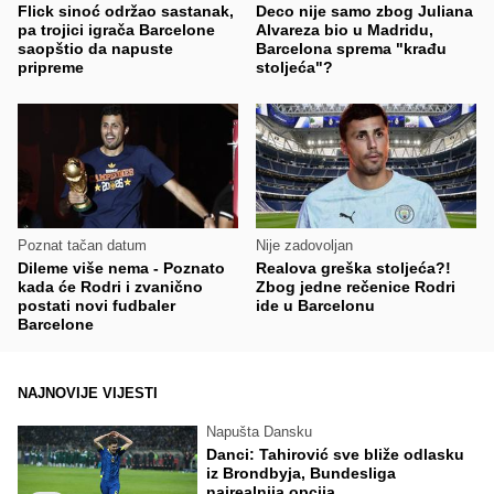
Flick sinoć održao sastanak,
Deco nije samo zbog Juliana
pa trojici igrača Barcelone
Alvareza bio u Madridu,
saopštio da napuste
Barcelona sprema "krađu
pripreme
stoljeća"?
Poznat tačan datum
Nije zadovoljan
Dileme više nema - Poznato
Realova greška stoljeća?!
kada će Rodri i zvanično
Zbog jedne rečenice Rodri
postati novi fudbaler
ide u Barcelonu
Barcelone
NAJNOVIJE VIJESTI
Napušta Dansku
Danci: Tahirović sve bliže odlasku
iz Brondbyja, Bundesliga
najrealnija opcija