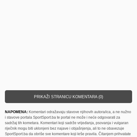
PRIKAŽI STRANICU KOMENTARA (0)
NAPOMENA:
Komentari odražavaju stavove njihovih autora/ica, a ne nužno
i stavove portala SportSport.ba te portal ne može i neće odgovarati za
sadržaj tih kometara. Komentari koji sadrže vrijeđanja, psovanja i vulgaran
riječnik mogu biti uklonjeni bez najave i objašnjenja, ali to ne obavezuje
SportSport.ba da obriše sve komentare koji krše pravila. Čitanjem prihvatate