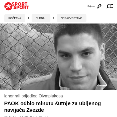
Prijava
Otvori profi
Ot
POČETNA
FUDBAL
NERAZVRSTANO
Ignorirali prijedlog Olympiakosa
PAOK odbio minutu šutnje za ubijenog
navijača Zvezde