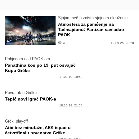
Sjajan meč u zaista sjajnom okruženju
Atmosfera za pamćenje na
Tašmajdanu: Partizan savladao
PAOK
4
12.09.25. 20:28
Pobjedom nad PAOK-om
Panathinaikos po 19. put osvajač
Kupa Grčke
17.02.19. 18:50
Povratak u Grčku
Tepić novi igrač PAOK-a
18.10.18. 21:50
Grčki playoff
Atić bez minutaže, AEK ispao u
četvrtfinalu prvenstva Grčke