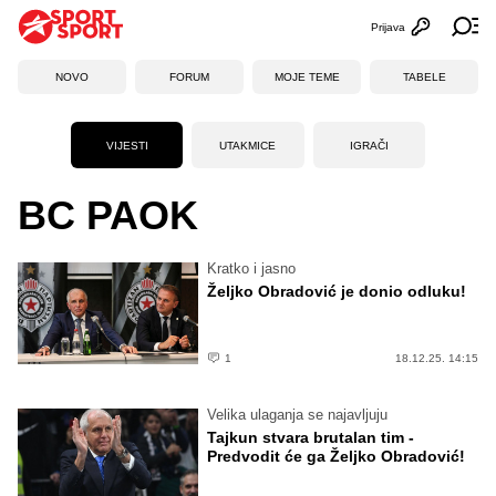
Prijava
Otvori profi
Ot
NOVO
FORUM
MOJE TEME
TABELE
VIJESTI
UTAKMICE
IGRAČI
BC PAOK
Kratko i jasno
Željko Obradović je donio odluku!
1
18.12.25. 14:15
Velika ulaganja se najavljuju
Tajkun stvara brutalan tim -
Predvodit će ga Željko Obradović!