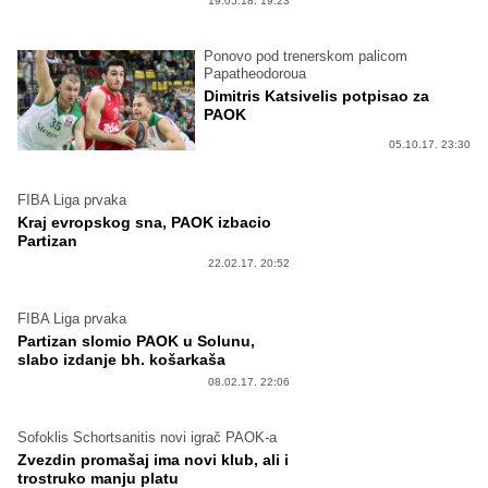
19.05.18. 19:23
Ponovo pod trenerskom palicom
Papatheodoroua
Dimitris Katsivelis potpisao za
PAOK
05.10.17. 23:30
FIBA Liga prvaka
Kraj evropskog sna, PAOK izbacio
Partizan
22.02.17. 20:52
FIBA Liga prvaka
Partizan slomio PAOK u Solunu,
slabo izdanje bh. košarkaša
08.02.17. 22:06
Sofoklis Schortsanitis novi igrač PAOK-a
Zvezdin promašaj ima novi klub, ali i
trostruko manju platu