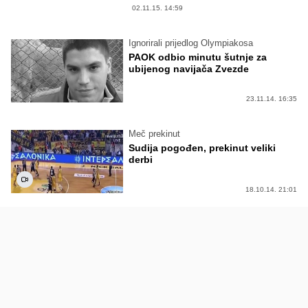
02.11.15. 14:59
Ignorirali prijedlog Olympiakosa
PAOK odbio minutu šutnje za
ubijenog navijača Zvezde
23.11.14. 16:35
Meč prekinut
Sudija pogođen, prekinut veliki
derbi
18.10.14. 21:01