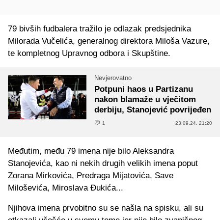
79 bivših fudbalera tražilo je odlazak predsjednika
Milorada Vučelića, generalnog direktora Miloša Vazure,
te kompletnog Upravnog odbora i Skupštine.
Nevjerovatno
Potpuni haos u Partizanu
nakon blamaže u vječitom
derbiju, Stanojević povrijeđen
1
23.09.24. 21:20
Međutim, među 79 imena nije bilo Aleksandra
Stanojevića, kao ni nekih drugih velikih imena poput
Zorana Mirkovića, Predraga Mijatovića, Save
Miloševića, Miroslava Đukića...
Njihova imena prvobitno su se našla na spisku, ali su