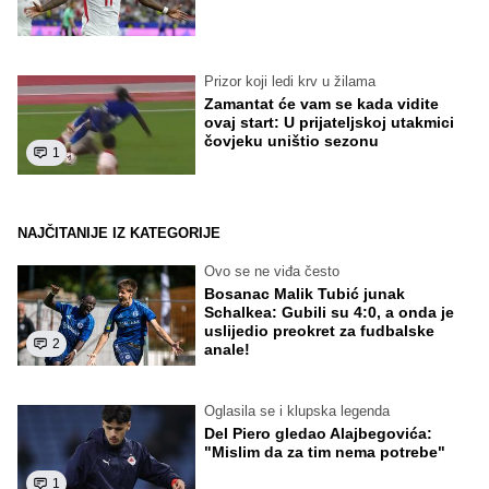
Prizor koji ledi krv u žilama
Zamantat će vam se kada vidite
ovaj start: U prijateljskoj utakmici
čovjeku uništio sezonu
1
NAJČITANIJE IZ KATEGORIJE
Ovo se ne viđa često
Bosanac Malik Tubić junak
Schalkea: Gubili su 4:0, a onda je
uslijedio preokret za fudbalske
2
anale!
Oglasila se i klupska legenda
Del Piero gledao Alajbegovića:
"Mislim da za tim nema potrebe"
1