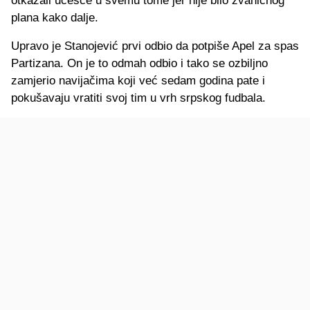
otkazali učešće u svemu tome jer nije bilo zvaničnog
plana kako dalje.
Upravo je Stanojević prvi odbio da potpiše Apel za spas
Partizana. On je to odmah odbio i tako se ozbiljno
zamjerio navijačima koji već sedam godina pate i
pokušavaju vratiti svoj tim u vrh srpskog fudbala.