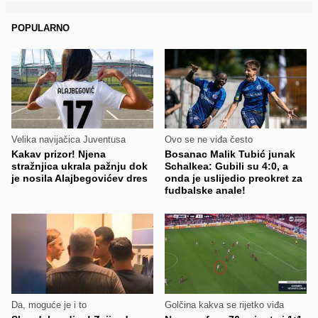
POPULARNO
Velika navijačica Juventusa
Ovo se ne viđa često
Kakav prizor! Njena
Bosanac Malik Tubić junak
stražnjica ukrala pažnju dok
Schalkea: Gubili su 4:0, a
je nosila Alajbegovićev dres
onda je uslijedio preokret za
fudbalske anale!
Da, moguće je i to
Golčina kakva se rijetko viđa