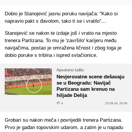
Dobio je Stanojević jasnu poruku navijača: "Kako si
napravio pakt s đavolom, tako ti se i vratilo"...
Stanojević se nakon te izdaje još i vratio na mjesto
trenera Partizana. To mu je 'završilo' karijeru među
navijačima, postao je omražena ličnost i zbog toga je
dobio poruke s tribina i ispred svlačionice.
Apsolutno ludilo
Nevjerovatne scene dešavaju
se u Beogradu: Navijač
Partizana sam krenuo na
hiljade Delija
4
23.09.24. 20:09
Grobari su nakon meča i povrijedili trenera Partizana.
Prvo je gađan topovskim udarom, a zatim je u napadu