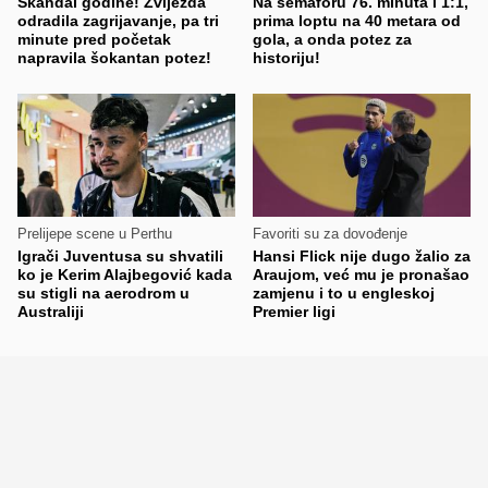
Skandal godine! Zvijezda
Na semaforu 76. minuta i 1:1,
odradila zagrijavanje, pa tri
prima loptu na 40 metara od
minute pred početak
gola, a onda potez za
napravila šokantan potez!
historiju!
Prelijepe scene u Perthu
Favoriti su za dovođenje
Igrači Juventusa su shvatili
Hansi Flick nije dugo žalio za
ko je Kerim Alajbegović kada
Araujom, već mu je pronašao
su stigli na aerodrom u
zamjenu i to u engleskoj
Australiji
Premier ligi