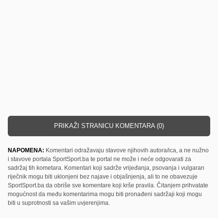
PRIKAŽI STRANICU KOMENTARA (0)
NAPOMENA:
Komentari odražavaju stavove njihovih autora/ica, a ne nužno
i stavove portala SportSport.ba te portal ne može i neće odgovarati za
sadržaj tih kometara. Komentari koji sadrže vrijeđanja, psovanja i vulgaran
riječnik mogu biti uklonjeni bez najave i objašnjenja, ali to ne obavezuje
SportSport.ba da obriše sve komentare koji krše pravila. Čitanjem prihvatate
mogućnost da među komentarima mogu biti pronađeni sadržaji koji mogu
biti u suprotnosti sa vašim uvjerenjima.