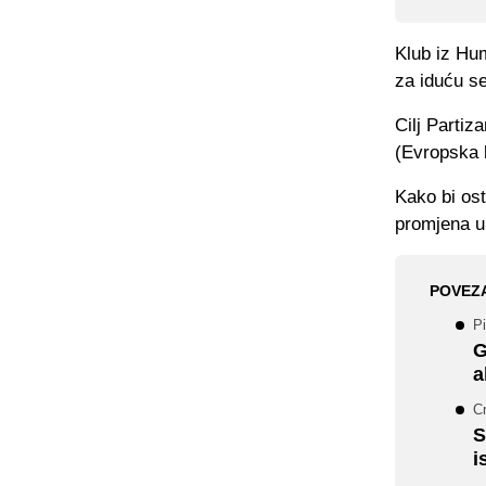
Klub iz Hum
za iduću s
Cilj Partiz
(Evropska l
Kako bi ost
promjena u
POVEZ
Pi
G
a
Cr
S
i