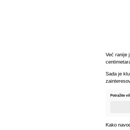
Već ranije 
centimetara
Sada je klu
zainteresov
Potražite vi
Kako navodi