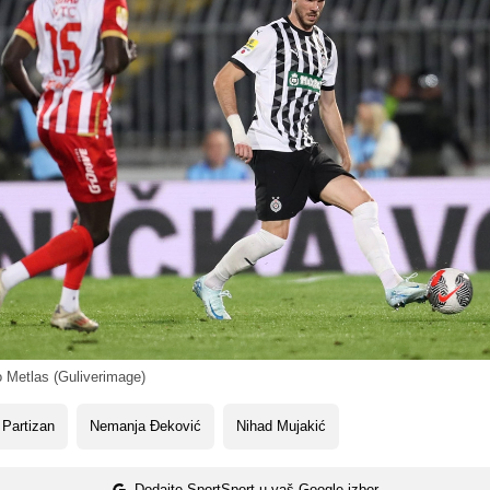
 Metlas (Guliverimage)
Partizan
Nemanja Đeković
Nihad Mujakić
Dodajte SportSport u vaš Google izbor