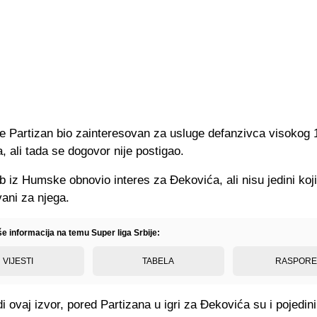
je Partizan bio zainteresovan za usluge defanzivca visokog 
, ali tada se dogovor nije postigao.
b iz Humske obnovio interes za Đekovića, ali nisu jedini koj
ani za njega.
še informacija na temu Super liga Srbije:
VIJESTI
TABELA
RASPOR
 ovaj izvor, pored Partizana u igri za Đekovića su i pojedini