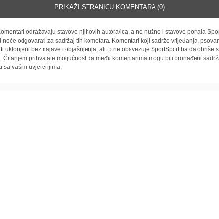
PRIKAŽI STRANICU KOMENTARA (0)
omentari odražavaju stavove njihovih autora/ica, a ne nužno i stavove portala Spor
i neće odgovarati za sadržaj tih kometara. Komentari koji sadrže vrijeđanja, psovan
iti uklonjeni bez najave i objašnjenja, ali to ne obavezuje SportSport.ba da obriše
la. Čitanjem prihvatate mogućnost da među komentarima mogu biti pronađeni sadrža
ti sa vašim uvjerenjima.