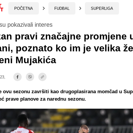
POČETNA
FUDBAL
SUPERLIGA
 su pokazivali interes
zan pravi značajne promjene 
ni, poznato ko im je velika že
eni Mujakića
:23,
e ovu sezonu završiti kao drugoplasirana momčad u Supe
već prave planove za narednu sezonu.