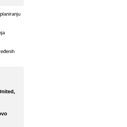
planiranju
nja
dređenih
nited,
ovo