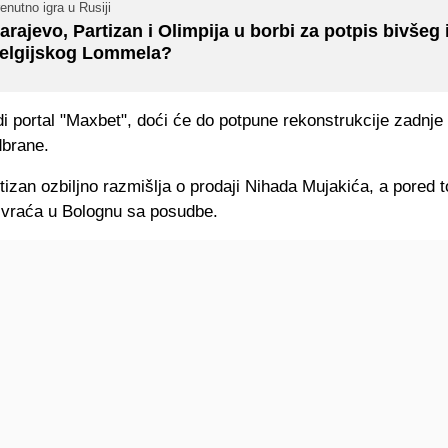
enutno igra u Rusiji
arajevo, Partizan i Olimpija u borbi za potpis bivšeg 
elgijskog Lommela?
 portal "Maxbet", doći će do potpune rekonstrukcije zadnje l
brane.
izan ozbiljno razmišlja o prodaji Nihada Mujakića, a pored t
ć vraća u Bolognu sa posudbe.