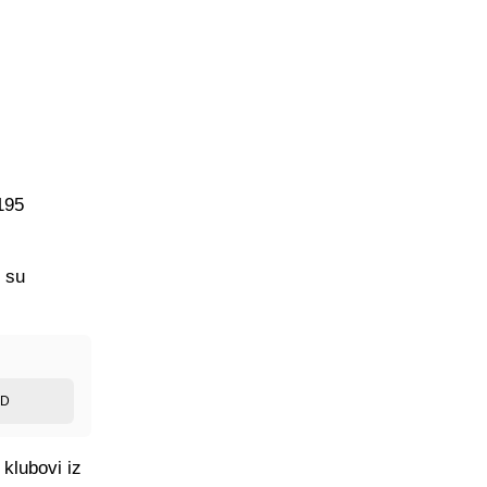
195
i su
ED
 klubovi iz