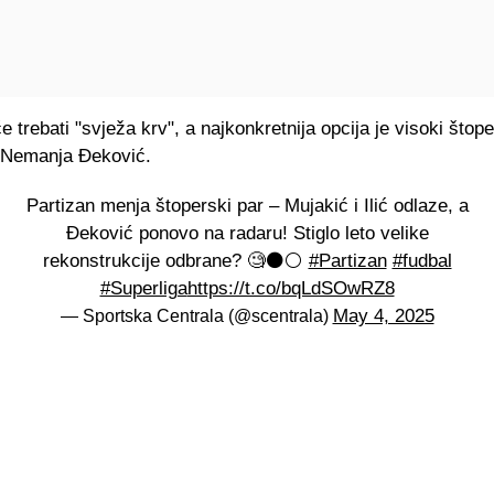
e trebati "svježa krv", a najkonkretnija opcija je visoki štope
 Nemanja Đeković.
Partizan menja štoperski par – Mujakić i Ilić odlaze, a
Đeković ponovo na radaru! Stiglo leto velike
rekonstrukcije odbrane? 🧐⚫⚪
#Partizan
#fudbal
#Superliga
https://t.co/bqLdSOwRZ8
May 4, 2025
— Sportska Centrala (@scentrala)