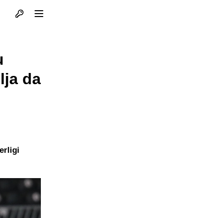
Otvori profil
Otvori meni
u
lja da
rligi