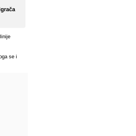
igrača
inije
oga se i