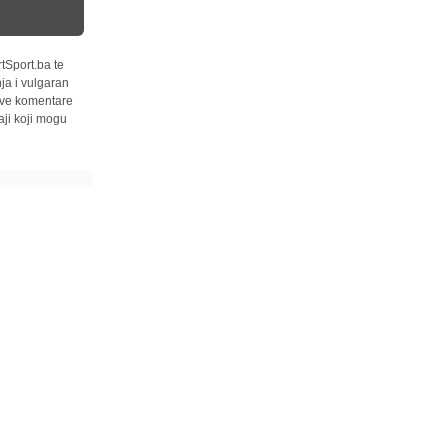
tSport.ba te
ja i vulgaran
 sve komentare
ji koji mogu