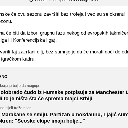
ske će ovu sezonu završiti bez trofeja i već su se okrenuli 
ezonu.
ana će biti da izbori grupnu fazu nekog od evropskih takmiče
iga ili Konferencijska liga).
varili taj zacrtani cilj, bez sumnje je da će morati doći do o
 igračkom kadru.
ANO
ksiju je bolje da reaguje
olobrado čudo iz Humske potpisuje za Manchester U
li to je ništa šta će sprema majci Srbiji
no-bijeli traže spas
 Marakane se smiju, Partizan u nokdaunu, Ljajić sur
skren: "Seoske ekipe imaju bolje..."