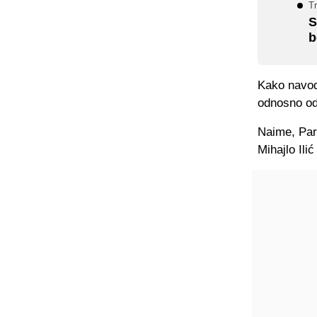
Tr
S
b
Kako navodi
odnosno od
Naime, Part
Mihajlo Ili