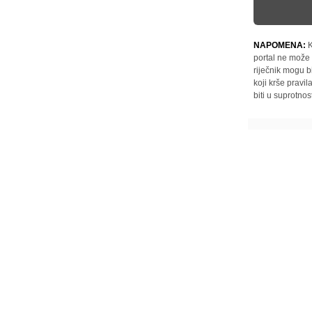
NAPOMENA:
K
portal ne može 
riječnik mogu b
koji krše pravi
biti u suprotnos