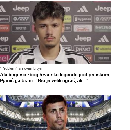
"Problemi" s novim brojem
Alajbegović zbog hrvatske legende pod pritiskom,
Pjanić ga brani: "Bio je veliki igrač, ali..."