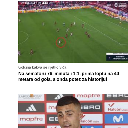
Golčina kakva se rijetko viđa
Na semaforu 76. minuta i 1:1, prima loptu na 40
metara od gola, a onda potez za historiju!