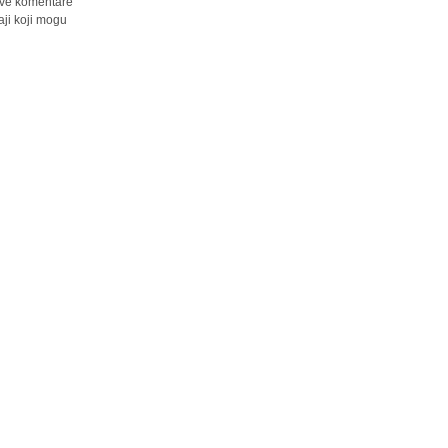
 sve komentare
ji koji mogu