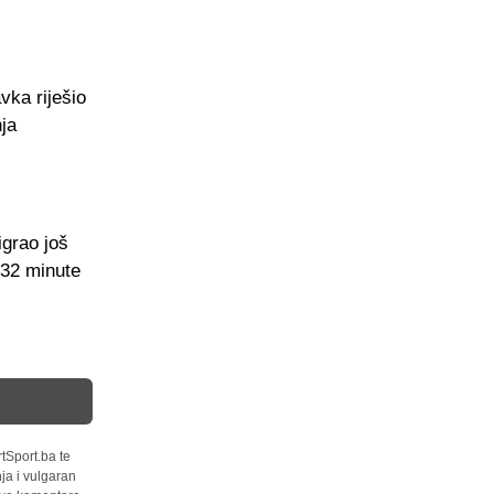
vka riješio
nja
igrao još
 32 minute
tSport.ba te
ja i vulgaran