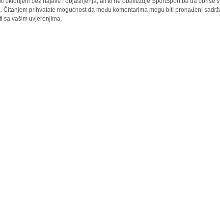
iti uklonjeni bez najave i objašnjenja, ali to ne obavezuje SportSport.ba da obriše
la. Čitanjem prihvatate mogućnost da među komentarima mogu biti pronađeni sadrža
ti sa vašim uvjerenjima.