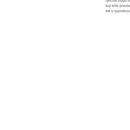
riječnik mogu b
koji krše pravi
biti u suprotnos