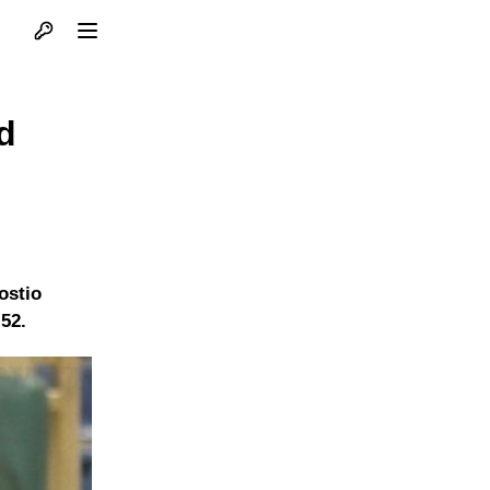
Otvori profil
Otvori meni
ad
ostio
:52.