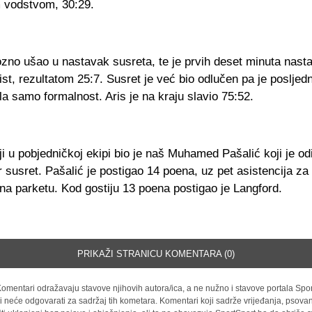
 vodstvom, 30:29.
iozno ušao u nastavak susreta, te je prvih deset minuta nasta
ist, rezultatom 25:7. Susret je već bio odlučen pa je posljed
ila samo formalnost. Aris je na kraju slavio 75:52.
ji u pobjedničkoj ekipi bio je naš Muhamed Pašalić koji je od
 susret. Pašalić je postigao 14 poena, uz pet asistencija za
na parketu. Kod gostiju 13 poena postigao je Langford.
PRIKAŽI STRANICU KOMENTARA (0)
omentari odražavaju stavove njihovih autora/ica, a ne nužno i stavove portala Spor
i neće odgovarati za sadržaj tih kometara. Komentari koji sadrže vrijeđanja, psovan