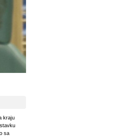
a kraju
astavku
ao sa