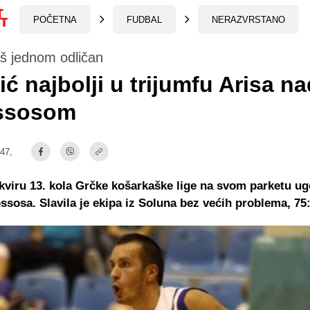
POČETNA
FUDBAL
NERAZVRSTANO
oš jednom odličan
ić najbolji u trijumfu Arisa n
ssosom
:47,
okviru 13. kola Grčke košarkaške lige na svom parketu ug
ssosa. Slavila je ekipa iz Soluna bez većih problema, 75