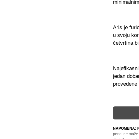
minimalnim
Aris je fur
u svoju kor
četvrtina b
Najefikasni
jedan dobar
provedene 
NAPOMENA:
K
portal ne može 