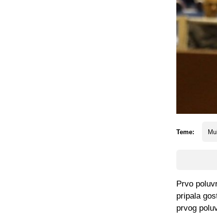
Teme:
Mu
Prvo poluvr
pripala go
prvog poluv