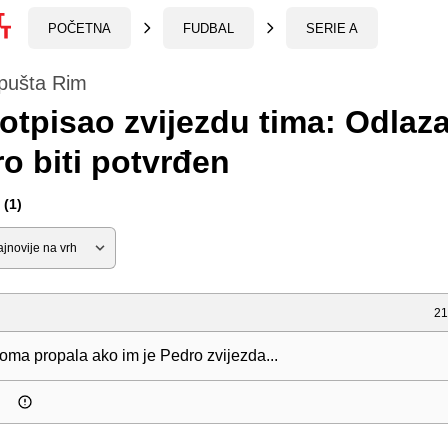
POČETNA
FUDBAL
SERIE A
pušta Rim
otpisao zvijezdu tima: Odlaz
o biti potvrđen
(1)
21
oma propala ako im je Pedro zvijezda...