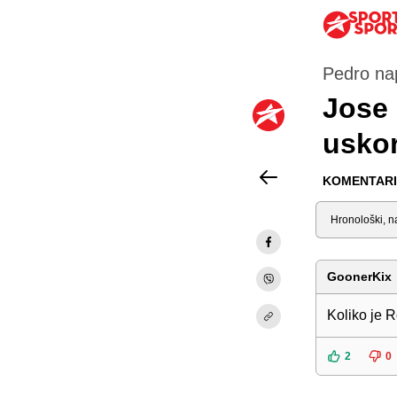
Pedro na
Jose 
uskor
KOMENTARI 
Sortiraj
GoonerKix
Koliko je R
2
0