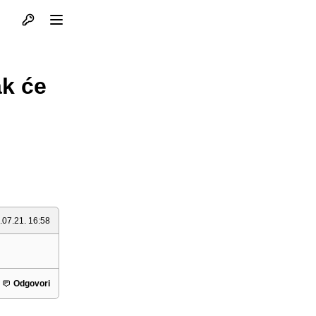
Otvori profil
Otvori meni
ak će
.07.21. 16:58
Odgovori