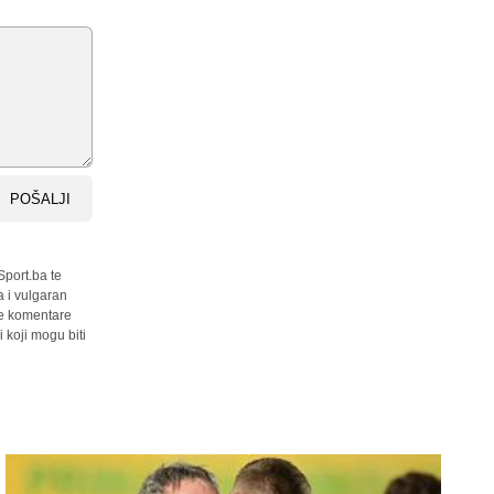
POŠALJI
Sport.ba te
a i vulgaran
sve komentare
 koji mogu biti