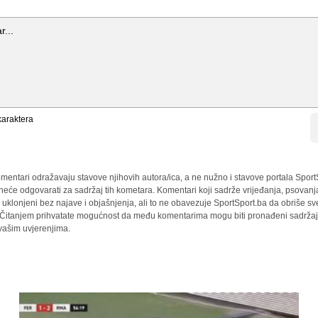
araktera
mentari odražavaju stavove njihovih autora/ica, a ne nužno i stavove portala Sport
 neće odgovarati za sadržaj tih kometara. Komentari koji sadrže vrijeđanja, psovanj
i uklonjeni bez najave i objašnjenja, ali to ne obavezuje SportSport.ba da obriše 
a. Čitanjem prihvatate mogućnost da među komentarima mogu biti pronađeni sadržaji
 vašim uvjerenjima.