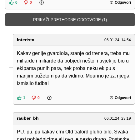
0
0
Odgovori
PRIKAŽI PRETHODNE ODGOVORE (1)
Interista
06.01.24. 14:54
Kakav genije gvardiola, sranje od trenera, treba mu
miliarde i miliarde da pobjedi nešto, i uvjek je bio u
ekipama punih para, nek proba neku ekipu s
manjim bužetom pa da vidimo, Mourino je za njega
izmislio fudbal
1
0
Odgovori
rauber_bh
06.01.24. 23:19
PU, pu, pu kakav crni Old traford gluho bilo. Svaka
cast pobjednicima ali ovo je nesto drugo. Postavka