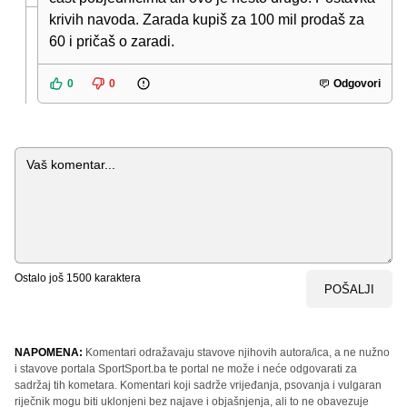
krivih navoda. Zarada kupiš za 100 mil prodaš za
60 i pričaš o zaradi.
0
0
Odgovori
Komentar
Ostalo još
1500
karaktera
POŠALJI
NAPOMENA:
Komentari odražavaju stavove njihovih autora/ica, a ne nužno
i stavove portala SportSport.ba te portal ne može i neće odgovarati za
sadržaj tih kometara. Komentari koji sadrže vrijeđanja, psovanja i vulgaran
riječnik mogu biti uklonjeni bez najave i objašnjenja, ali to ne obavezuje