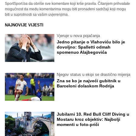
SportSport.ba da obriše sve komentare koji krše pravila. Čitanjem prihvatate
mogućnost da među komentarima mogu biti pronađeni sadržaji koji mogu
biti u suprotnosti sa vašim uvjerenjima.
NAJNOVIJE VIJESTI
Vjeruje u nova pojačanja
Jedno pitanje o Vlahoviću bilo je
dovoljno: Spalletti odmah
spomenuo Alajbegovića
Njegov status u ekipi se drastično mijenja
Zna se ko je najveći gubitnik u
Barceloni dolaskom Rodrija
Jubilarni 10. Red Bull Cliff Diving u
Mostaru kroz objektiv: Najbolji
momenti u foto-priči