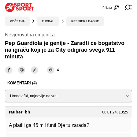
Prijava
Otvori profi
Ot
POČETNA
FUDBAL
PREMIER LEAGUE
Nevjerovatna činjenica
Pep Guardiola je genije - Zaradti će bogatstvo
na igraču koji je za City odigrao svega 911
minuta
4
KOMENTARI (4)
Sortiraj
rauber_bh
06.01.24. 13:25
A platili ga 45 mil funti Dje tu zarada?