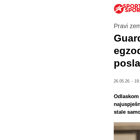
Pravi zem
Guard
egzod
posla
26.05.26. - 19
Odlaskom P
najuspješn
stale samo