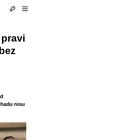
Otvori profil
Otvori meni
 pravi
 bez
od
tihadu nisu