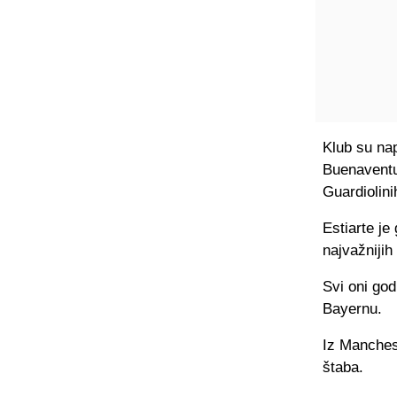
Klub su nap
Buenaventu
Guardiolini
Estiarte je
najvažnijih
Svi oni god
Bayernu.
Iz Manches
štaba.