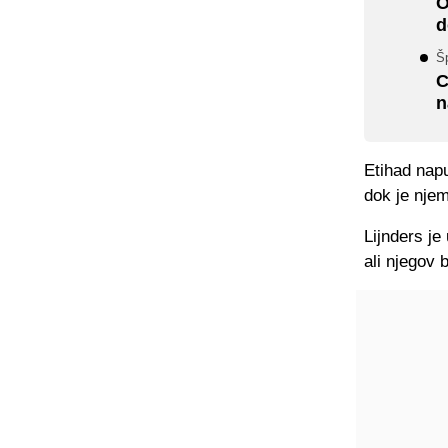
O
d
Šp
C
n
Etihad nap
dok je njem
Lijnders je
ali njegov 