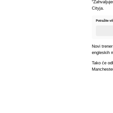
"Zahvaljuje
Cityja.
Potražite v
Novi trene
engleskih me
Tako će odl
Manchester 