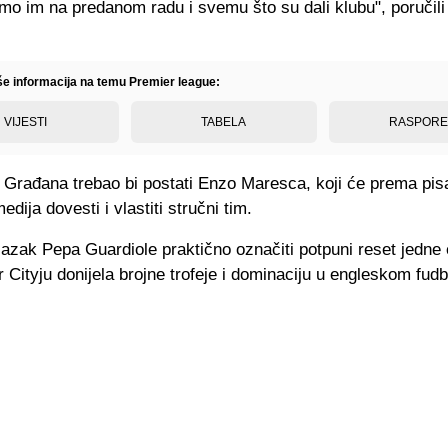
mo im na predanom radu i svemu što su dali klubu", poručili
iše informacija na temu Premier league:
VIJESTI
TABELA
RASPOR
r Građana trebao bi postati Enzo Maresca, koji će prema pis
dija dovesti i vlastiti stručni tim.
azak Pepa Guardiole praktično označiti potpuni reset jedne 
Cityju donijela brojne trofeje i dominaciju u engleskom fudb