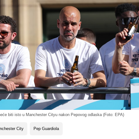
neće biti isto u Manchester Cityu nakon Pepovog odlaska (Foto: EPA)
chester City
Pep Guardiola