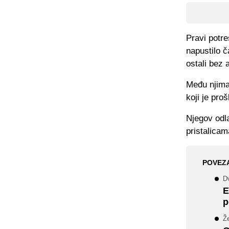
Pravi potre
napustilo č
ostali bez
Među njima 
koji je pro
Njegov odl
pristalicam
POVEZ
Dv
E
p
Že