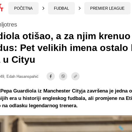
POČETNA
FUDBAL
PREMIER LEAGUE
ljotres
iola otišao, a za njim krenuo
us: Pet velikih imena ostalo
 u Cityu
:49,
Edah Hasanspahić
epa Guardiola iz Manchester Cityja završena je jedna 
ijih era u historiji engleskog fudbala, ali promjene na E
 na odlasku legendarnog trenera.