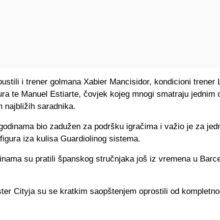
ustili i trener golmana Xabier Mancisidor, kondicioni trener
ra te Manuel Estiarte, čovjek kojeg mnogi smatraju jednim 
h najbližih saradnika.
 godinama bio zadužen za podršku igračima i važio je za jed
 figura iza kulisa Guardiolinog sistema.
inama su pratili španskog stručnjaka još iz vremena u Barce
ter Cityja su se kratkim saopštenjem oprostili od kompletn