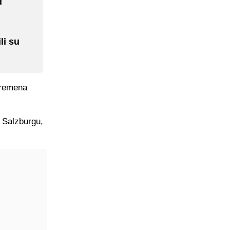
d
li su
vremena
l Salzburgu,