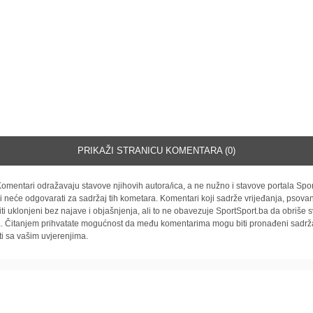
PRIKAŽI STRANICU KOMENTARA (0)
omentari odražavaju stavove njihovih autora/ica, a ne nužno i stavove portala Spor
i neće odgovarati za sadržaj tih kometara. Komentari koji sadrže vrijeđanja, psovan
iti uklonjeni bez najave i objašnjenja, ali to ne obavezuje SportSport.ba da obriše
la. Čitanjem prihvatate mogućnost da među komentarima mogu biti pronađeni sadrža
ti sa vašim uvjerenjima.