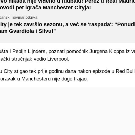
vo nikada nije viđeno u fudbalu! Perez u Real Madri
ovodi pet igrača Manchester Cityja!
anski novinar otkriva
ity je tek završio sezonu, a već se 'raspada': "Ponudi
am Gvardiola i Silvu!"
ušta i Pepijn Lijnders, poznati pomoćnik Jurgena Kloppa iz 
ački stručnjak vodio Liverpool.
 u City stigao tek prije godinu dana nakon epizode u Red Bul
boravak u Manchesteru nije dugo trajao.