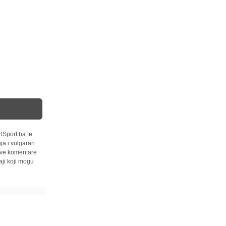
tSport.ba te
ja i vulgaran
 sve komentare
ji koji mogu