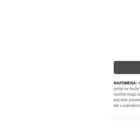
NAPOMENA:
K
portal ne može 
riječnik mogu b
koji krše pravi
biti u suprotnos