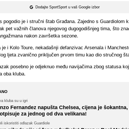
Dodajte SportSport u vaš Google izbor
s pogodio je i stručni štab Građana. Zajedno s Guardiolom k
ak pet važnih članova njegovog dugogodišnjeg tima, što zna
 angažmana nakon završetka sezone.
je i Kolo Toure, nekadašnji defanzivac Arsenala i Mancheste
šlog ljeta zvanično priključen prvom timu kao dio stručnog št
azak posebno je odjeknuo među navijačima zbog statusa ko
a oba kluba.
ANO
a kluba su u igri
nzo Fernandez napušta Chelsea, cijena je šokantna,
otpisuje za jednog od dva velikana!
li iskoristiti odlazak Guardiole