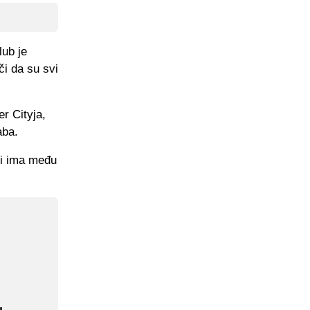
lub je
či da su svi
r Cityja,
aba.
ji ima među