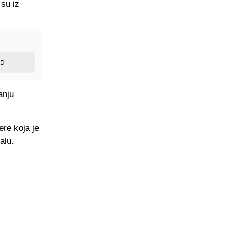
 su iz
ED
anju
ere koja je
alu.