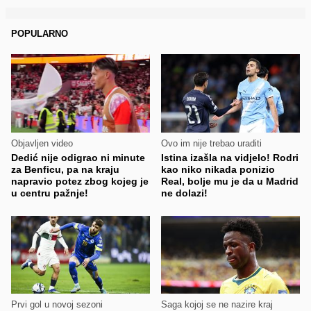
POPULARNO
Objavljen video
Ovo im nije trebao uraditi
Dedić nije odigrao ni minute
Istina izašla na vidjelo! Rodri
za Benficu, pa na kraju
kao niko nikada ponizio
napravio potez zbog kojeg je
Real, bolje mu je da u Madrid
u centru pažnje!
ne dolazi!
Prvi gol u novoj sezoni
Saga kojoj se ne nazire kraj