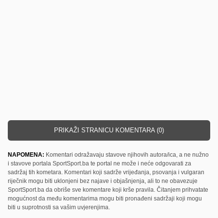
PRIKAŽI STRANICU KOMENTARA (0)
NAPOMENA:
Komentari odražavaju stavove njihovih autora/ica, a ne nužno
i stavove portala SportSport.ba te portal ne može i neće odgovarati za
sadržaj tih kometara. Komentari koji sadrže vrijeđanja, psovanja i vulgaran
riječnik mogu biti uklonjeni bez najave i objašnjenja, ali to ne obavezuje
SportSport.ba da obriše sve komentare koji krše pravila. Čitanjem prihvatate
mogućnost da među komentarima mogu biti pronađeni sadržaji koji mogu
biti u suprotnosti sa vašim uvjerenjima.