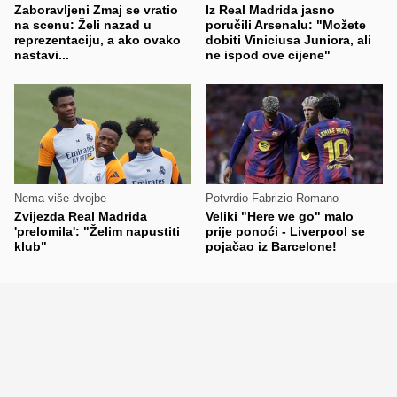
Zaboravljeni Zmaj se vratio
Iz Real Madrida jasno
na scenu: Želi nazad u
poručili Arsenalu: "Možete
reprezentaciju, a ako ovako
dobiti Viniciusa Juniora, ali
nastavi...
ne ispod ove cijene"
Nema više dvojbe
Potvrdio Fabrizio Romano
Zvijezda Real Madrida
Veliki "Here we go" malo
'prelomila': "Želim napustiti
prije ponoći - Liverpool se
klub"
pojačao iz Barcelone!