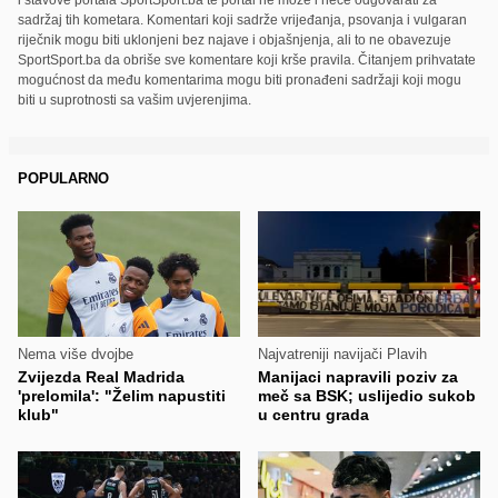
i stavove portala SportSport.ba te portal ne može i neće odgovarati za
sadržaj tih kometara. Komentari koji sadrže vrijeđanja, psovanja i vulgaran
riječnik mogu biti uklonjeni bez najave i objašnjenja, ali to ne obavezuje
SportSport.ba da obriše sve komentare koji krše pravila. Čitanjem prihvatate
mogućnost da među komentarima mogu biti pronađeni sadržaji koji mogu
biti u suprotnosti sa vašim uvjerenjima.
POPULARNO
Nema više dvojbe
Najvatreniji navijači Plavih
Zvijezda Real Madrida
Manijaci napravili poziv za
'prelomila': "Želim napustiti
meč sa BSK; uslijedio sukob
klub"
u centru grada