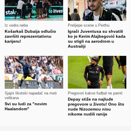
Iz vedra neba
Prelijepe scene u Perthu
Košarkaš Dubaija odlučio
Igrači Juventusa su shvatili
završiti reprezentativnu
ko je Kerim Alajbegović kada
karijeru!
su stigli na aerodrom u
Australiji
Sjajni škotski napadač na meti
Pregovori kakve fudbal ne pamti
velikana
Depay stiže na najluđe
Svi su ludi za "novim
pregovore u životu! Ono što
Haalandom"
nude Nizozemcu nisu
nikome nudili ranije