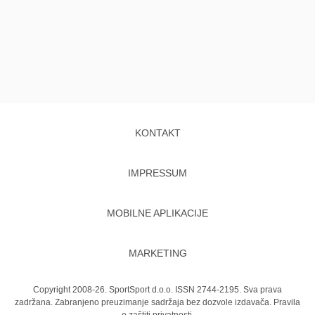
KONTAKT
IMPRESSUM
MOBILNE APLIKACIJE
MARKETING
Copyright 2008-26. SportSport d.o.o. ISSN 2744-2195. Sva prava
zadržana. Zabranjeno preuzimanje sadržaja bez dozvole izdavača.
Pravila
o zaštiti privatnosti.