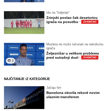
Idu na "kaljenje"
Zrinjski poslao čak desetoricu
·
igrača na posudbu
ZVANIČNO
Muslera ne može računati na nekolicinu
igrača
Željezničar u velikom problemu
·
pred sutrašnji duel
ZVANIČNO
2
NAJČITANIJE IZ KATEGORIJE
Jačaju tim
Barcelona oborila rekord novim
ulaznim transferom