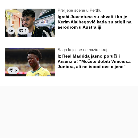
Prelijepe scene u Perthu
Igrači Juventusa su shvatili ko je
Kerim Alajbegović kada su stigli na
aerodrom u Australiji
1
Saga kojoj se ne nazire kraj
Iz Real Madrida jasno poručili
Arsenalu: "Možete dobiti Viniciusa
Juniora, ali ne ispod ove cijene"
6