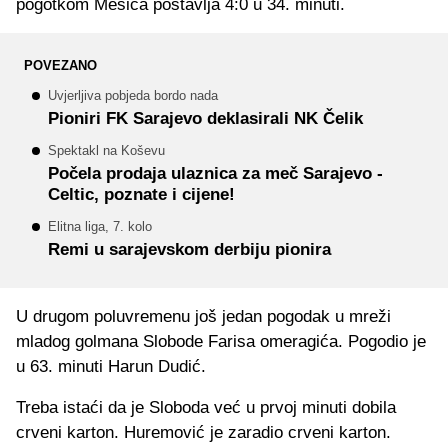
pogotkom Mešića postavlja 4:0 u 34. minuti.
POVEZANO
Uvjerljiva pobjeda bordo nada
Pioniri FK Sarajevo deklasirali NK Čelik
Spektakl na Koševu
Počela prodaja ulaznica za meč Sarajevo -
Celtic, poznate i cijene!
Elitna liga, 7. kolo
Remi u sarajevskom derbiju pionira
U drugom poluvremenu još jedan pogodak u mreži
mladog golmana Slobode Farisa omeragića. Pogodio je
u 63. minuti Harun Dudić.
Treba istaći da je Sloboda već u prvoj minuti dobila
crveni karton. Huremović je zaradio crveni karton.