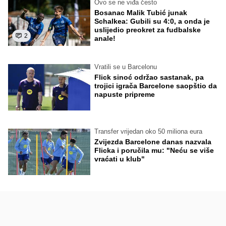
Ovo se ne viđa često
Bosanac Malik Tubić junak
Schalkea: Gubili su 4:0, a onda je
uslijedio preokret za fudbalske
2
anale!
Vratili se u Barcelonu
Flick sinoć održao sastanak, pa
trojici igrača Barcelone saopštio da
napuste pripreme
Transfer vrijedan oko 50 miliona eura
Zvijezda Barcelone danas nazvala
Flicka i poručila mu: "Neću se više
vraćati u klub"