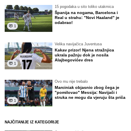
15 pogodaka u sito toliko utakmica
Španija na nogama, Barcelona i
Real u strahu: "Novi Haaland" je
odabrao!
1
Velika navijačica Juventusa
Kakav prizor! Njena stražnjica
ukrala pažnju dok je nosila
Alajbegovićev dres
1
Ovo mu nije trebalo
Marciniak objasnio zbog čega je
"pomilovao" Messija: Navijači i
struka ne mogu da vjeruju šta priča
1
NAJČITANIJE IZ KATEGORIJE