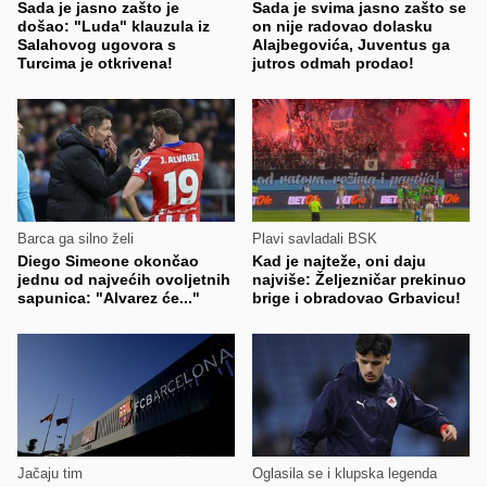
Sada je jasno zašto je
Sada je svima jasno zašto se
došao: "Luda" klauzula iz
on nije radovao dolasku
Salahovog ugovora s
Alajbegovića, Juventus ga
Turcima je otkrivena!
jutros odmah prodao!
Barca ga silno želi
Plavi savladali BSK
Diego Simeone okončao
Kad je najteže, oni daju
jednu od najvećih ovoljetnih
najviše: Željezničar prekinuo
sapunica: "Alvarez će..."
brige i obradovao Grbavicu!
Jačaju tim
Oglasila se i klupska legenda