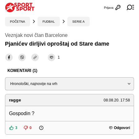
Prijava
Otvori profi
Ot
POČETNA
FUDBAL
SERIE A
Veznjak novi član Barcelone
Pjanićev dirljivi oproštaj od Stare dame
1
KOMENTARI (1)
Sortiraj
ragge
08.08.20. 17:58
Gospodin ?
3
0
Odgovori