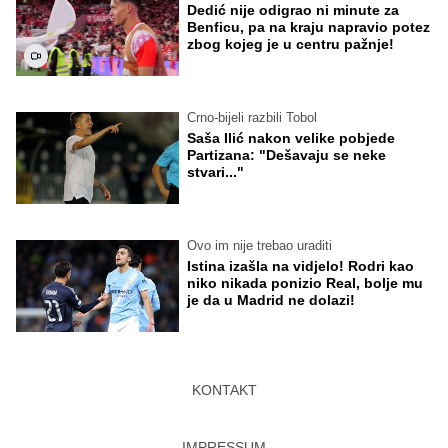
Dedić nije odigrao ni minute za
Benficu, pa na kraju napravio potez
zbog kojeg je u centru pažnje!
Crno-bijeli razbili Tobol
Saša Ilić nakon velike pobjede
Partizana: "Dešavaju se neke
stvari..."
Ovo im nije trebao uraditi
Istina izašla na vidjelo! Rodri kao
niko nikada ponizio Real, bolje mu
je da u Madrid ne dolazi!
KONTAKT
IMPRESSUM