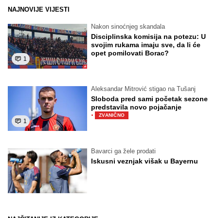
NAJNOVIJE VIJESTI
Nakon sinoćnjeg skandala
Disciplinska komisija na potezu: U
svojim rukama imaju sve, da li će
opet pomilovati Borac?
1
Aleksandar Mitrović stigao na Tušanj
Sloboda pred sami početak sezone
predstavila novo pojačanje
·
ZVANIČNO
1
Bavarci ga žele prodati
Iskusni veznjak višak u Bayernu