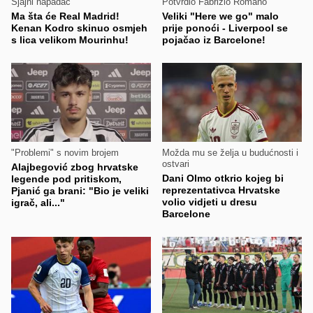
Sjajni napadač
Potvrdio Fabrizio Romano
Ma šta će Real Madrid!
Veliki "Here we go" malo
Kenan Kodro skinuo osmjeh
prije ponoći - Liverpool se
s lica velikom Mourinhu!
pojačao iz Barcelone!
"Problemi" s novim brojem
Možda mu se želja u budućnosti i
ostvari
Alajbegović zbog hrvatske
Dani Olmo otkrio kojeg bi
legende pod pritiskom,
reprezentativca Hrvatske
Pjanić ga brani: "Bio je veliki
volio vidjeti u dresu
igrač, ali..."
Barcelone