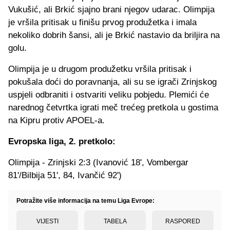
Vukušić, ali Brkić sjajno brani njegov udarac. Olimpija
je vršila pritisak u finišu prvog produžetka i imala
nekoliko dobrih šansi, ali je Brkić nastavio da briljira na
golu.
Olimpija je u drugom produžetku vršila pritisak i
pokušala doći do poravnanja, ali su se igrači Zrinjskog
uspjeli odbraniti i ostvariti veliku pobjedu. Plemići će
narednog četvrtka igrati meč trećeg pretkola u gostima
na Kipru protiv APOEL-a.
Evropska liga, 2. pretkolo:
Olimpija - Zrinjski 2:3 (Ivanović 18', Vombergar
81'/Bilbija 51', 84, Ivančić 92')
Potražite više informacija na temu Liga Evrope:
VIJESTI
TABELA
RASPORED