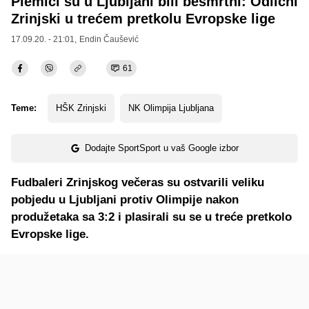
Plemići su u Ljubljani bili besmrtni: Odlični
Zrinjski u trećem pretkolu Evropske lige
17.09.20. - 21:01,
Endin Čaušević
61
Teme:
HŠK Zrinjski
NK Olimpija Ljubljana
Dodajte SportSport u vaš Google izbor
Fudbaleri Zrinjskog večeras su ostvarili veliku
pobjedu u Ljubljani protiv Olimpije nakon
produžetaka sa 3:2 i plasirali su se u treće pretkolo
Evropske lige.