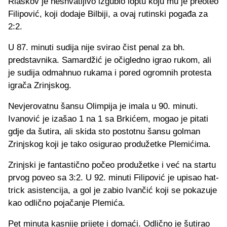
Riaskov je neshvatljivo izgubio loptu koju mu je preoteo
Filipović, koji dodaje Bilbiji, a ovaj rutinski pogađa za
2:2.
U 87. minuti sudija nije svirao čist penal za bh.
predstavnika. Samardžić je očigledno igrao rukom, ali
je sudija odmahnuo rukama i pored ogromnih protesta
igrača Zrinjskog.
Nevjerovatnu šansu Olimpija je imala u 90. minuti.
Ivanović je izašao 1 na 1 sa Brkićem, mogao je pitati
gdje da šutira, ali skida sto postotnu šansu golman
Zrinjskog koji je tako osigurao produžetke Plemićima.
Zrinjski je fantastično počeo produžetke i već na startu
prvog poveo sa 3:2. U 92. minuti Filipović je upisao hat-
trick asistencija, a gol je zabio Ivančić koji se pokazuje
kao odlično pojačanje Plemića.
Pet minuta kasnije prijete i domaći. Odlično je šutirao