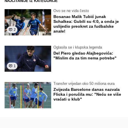
NAJČITANIJE IZ KATEGORIJE
Ovo se ne viđa često
Bosanac Malik Tubić junak
Schalkea: Gubili su 4:0, a onda je
uslijedio preokret za fudbalske
2
anale!
Oglasila se i klupska legenda
Del Piero gledao Alajbegovića:
"Mislim da za tim nema potrebe"
1
Transfer vrijedan oko 50 miliona eura
Zvijezda Barcelone danas nazvala
Flicka i poručila mu: "Neću se više
vraćati u klub"