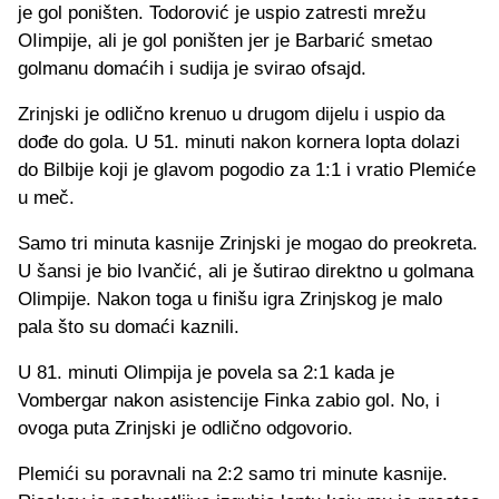
je gol poništen. Todorović je uspio zatresti mrežu
OIimpije, ali je gol poništen jer je Barbarić smetao
golmanu domaćih i sudija je svirao ofsajd.
Zrinjski je odlično krenuo u drugom dijelu i uspio da
dođe do gola. U 51. minuti nakon kornera lopta dolazi
do Bilbije koji je glavom pogodio za 1:1 i vratio Plemiće
u meč.
Samo tri minuta kasnije Zrinjski je mogao do preokreta.
U šansi je bio Ivančić, ali je šutirao direktno u golmana
Olimpije. Nakon toga u finišu igra Zrinjskog je malo
pala što su domaći kaznili.
U 81. minuti Olimpija je povela sa 2:1 kada je
Vombergar nakon asistencije Finka zabio gol. No, i
ovoga puta Zrinjski je odlično odgovorio.
Plemići su poravnali na 2:2 samo tri minute kasnije.