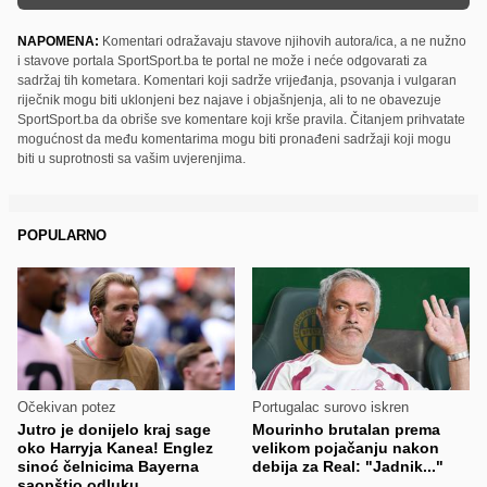
NAPOMENA:
Komentari odražavaju stavove njihovih autora/ica, a ne nužno
i stavove portala SportSport.ba te portal ne može i neće odgovarati za
sadržaj tih kometara. Komentari koji sadrže vrijeđanja, psovanja i vulgaran
riječnik mogu biti uklonjeni bez najave i objašnjenja, ali to ne obavezuje
SportSport.ba da obriše sve komentare koji krše pravila. Čitanjem prihvatate
mogućnost da među komentarima mogu biti pronađeni sadržaji koji mogu
biti u suprotnosti sa vašim uvjerenjima.
POPULARNO
Očekivan potez
Portugalac surovo iskren
Jutro je donijelo kraj sage
Mourinho brutalan prema
oko Harryja Kanea! Englez
velikom pojačanju nakon
sinoć čelnicima Bayerna
debija za Real: "Jadnik..."
saopštio odluku