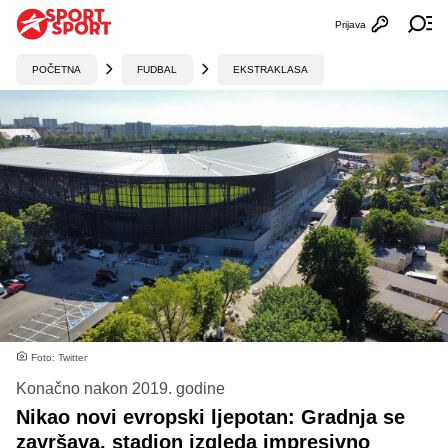
Prijava
Otvori profi
Ot
POČETNA
FUDBAL
EKSTRAKLASA
Foto: Twitter
Konačno nakon 2019. godine
Nikao novi evropski ljepotan: Gradnja se
završava, stadion izgleda impresivno