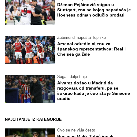
Dženan Pejčinović stigao u
Stuttgart, zna se kojeg napadača je
Hoeness odmah odlučio prodati
Zubimendi napušta Topnike
Arsenal odredio cijenu za
španskog reprezentativca: Real i
Chelsea ga žele
Saga i dalje traje
Alvarez došao u Madrid da
razgovara od transferu, pa se
šokirao kada je čuo šta je Simeone
uradio
NAJČITANIJE IZ KATEGORIJE
Ovo se ne viđa često
Bosanac Malik Tubić junak