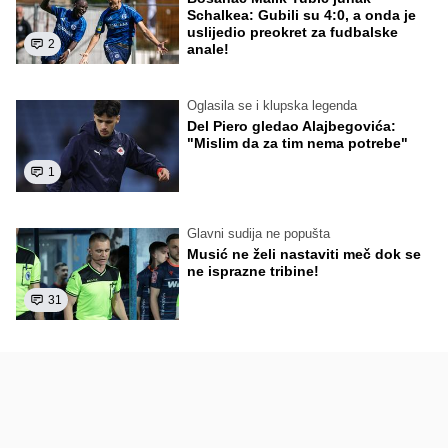
Schalkea: Gubili su 4:0, a onda je
uslijedio preokret za fudbalske
2
anale!
Oglasila se i klupska legenda
Del Piero gledao Alajbegovića:
"Mislim da za tim nema potrebe"
1
Glavni sudija ne popušta
Musić ne želi nastaviti meč dok se
ne isprazne tribine!
31