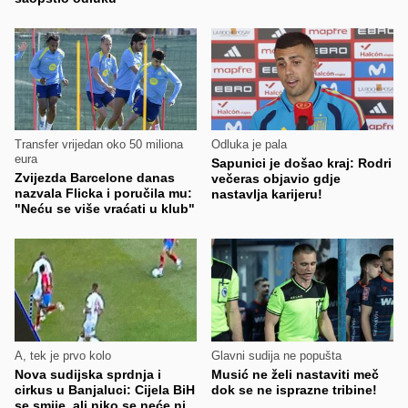
Transfer vrijedan oko 50 miliona
Odluka je pala
eura
Sapunici je došao kraj: Rodri
Zvijezda Barcelone danas
večeras objavio gdje
nazvala Flicka i poručila mu:
nastavlja karijeru!
"Neću se više vraćati u klub"
A, tek je prvo kolo
Glavni sudija ne popušta
Nova sudijska sprdnja i
Musić ne želi nastaviti meč
cirkus u Banjaluci: Cijela BiH
dok se ne isprazne tribine!
se smije, ali niko se neće ni