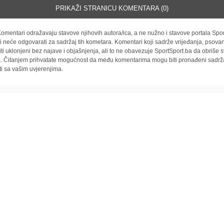
PRIKAŽI STRANICU KOMENTARA (0)
omentari odražavaju stavove njihovih autora/ica, a ne nužno i stavove portala Spor
i neće odgovarati za sadržaj tih kometara. Komentari koji sadrže vrijeđanja, psovan
iti uklonjeni bez najave i objašnjenja, ali to ne obavezuje SportSport.ba da obriše
la. Čitanjem prihvatate mogućnost da među komentarima mogu biti pronađeni sadrža
ti sa vašim uvjerenjima.