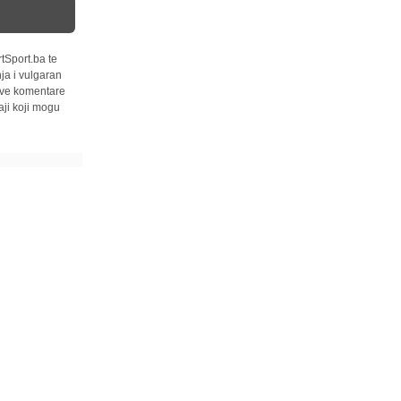
tSport.ba te
ja i vulgaran
 sve komentare
ji koji mogu