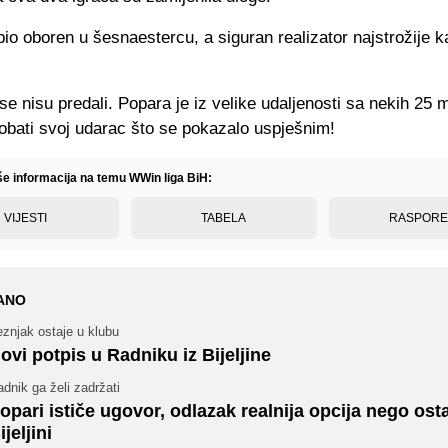
bio oboren u šesnaestercu, a siguran realizator najstrožije k
 se nisu predali. Popara je iz velike udaljenosti sa nekih 25 
robati svoj udarac što se pokazalo uspješnim!
iše informacija na temu WWin liga BiH:
VIJESTI
TABELA
RASPOR
ANO
znjak ostaje u klubu
ovi potpis u Radniku iz Bijeljine
dnik ga želi zadržati
opari ističe ugovor, odlazak realnija opcija nego ost
ijeljini