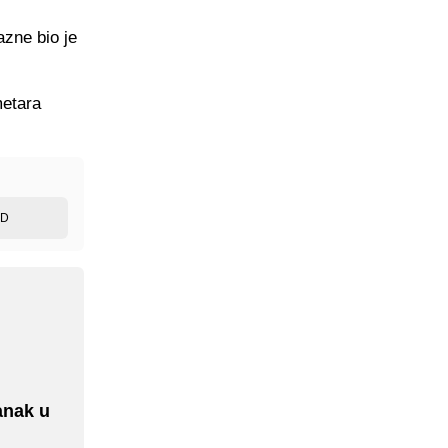
azne bio je
metara
ED
anak u