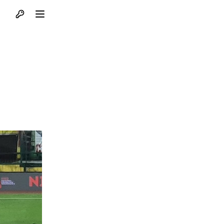
Otvori profil
Otvori meni