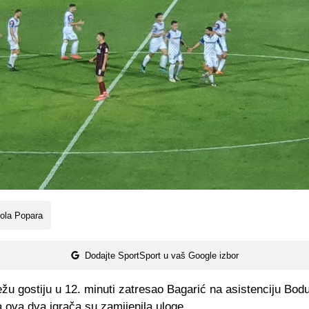
ola Popara
Dodajte SportSport u vaš Google izbor
žu gostiju u 12. minuti zatresao Bagarić na asistenciju Bodu
 ova dva igrača su zamijenila uloge.