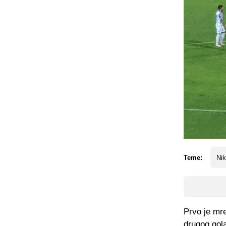
Teme:
Nik
Prvo je mre
drugog gola