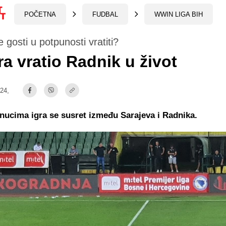
POČETNA
FUDBAL
WWIN LIGA BIH
 gosti u potpunosti vratiti?
a vratio Radnik u život
:24,
nucima igra se susret između Sarajeva i Radnika.