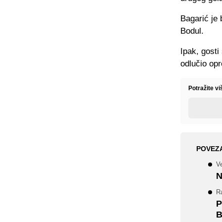
Bagarić je 
Bodul.
Ipak, gosti
odlučio op
Potražite v
POVEZ
Ve
N
Ra
P
B