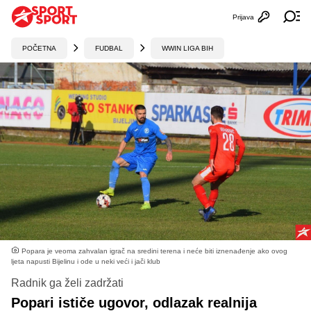
Prijava
Otvori profi
Ot
POČETNA
FUDBAL
WWIN LIGA BIH
Popara je veoma zahvalan igrač na sredini terena i neće biti iznenađenje ako ovog
ljeta napusti Bijelinu i ode u neki veći i jači klub
Radnik ga želi zadržati
Popari ističe ugovor, odlazak realnija