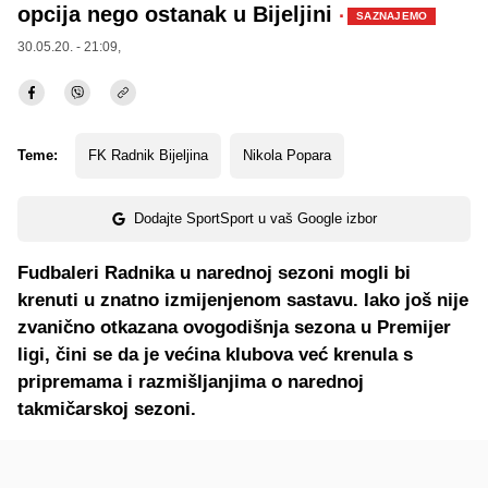
opcija nego ostanak u Bijeljini
·
SAZNAJEMO
30.05.20. - 21:09,
Teme:
FK Radnik Bijeljina
Nikola Popara
Dodajte SportSport u vaš Google izbor
Fudbaleri Radnika u narednoj sezoni mogli bi
krenuti u znatno izmijenjenom sastavu. Iako još nije
zvanično otkazana ovogodišnja sezona u Premijer
ligi, čini se da je većina klubova već krenula s
pripremama i razmišljanjima o narednoj
takmičarskoj sezoni.