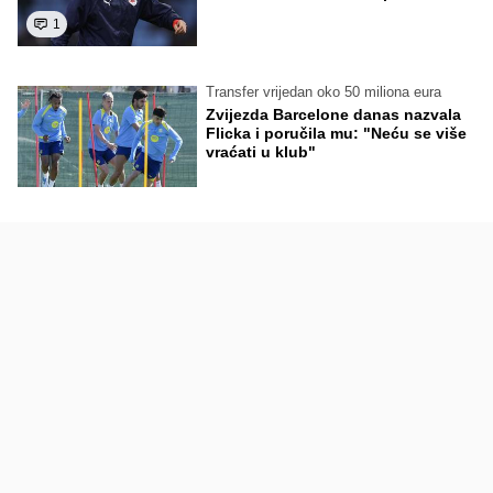
1
Transfer vrijedan oko 50 miliona eura
Zvijezda Barcelone danas nazvala
Flicka i poručila mu: "Neću se više
vraćati u klub"