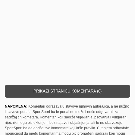
PRIKAŽI STRANICU KOMENTARA (0)
NAPOMENA:
Komentari odražavaju stavove njihovih autora/ica, a ne nužno
i stavove portala SportSport.ba te portal ne može i neće odgovarati za
sadržaj tih kometara. Komentari koji sadrže vrijeđanja, psovanja i vulgaran
riječnik mogu biti uklonjeni bez najave i objašnjenja, ali to ne obavezuje
SportSport.ba da obriše sve komentare koji krše pravila. Čitanjem prihvatate
mogućnost da među komentarima mogu biti pronađeni sadržaji koji mogu