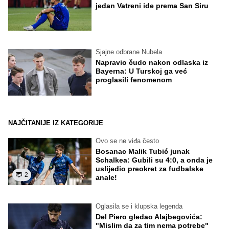
jedan Vatreni ide prema San Siru
Sjajne odbrane Nubela
Napravio čudo nakon odlaska iz
Bayerna: U Turskoj ga već
proglasili fenomenom
NAJČITANIJE IZ KATEGORIJE
Ovo se ne viđa često
Bosanac Malik Tubić junak
Schalkea: Gubili su 4:0, a onda je
uslijedio preokret za fudbalske
2
anale!
Oglasila se i klupska legenda
Del Piero gledao Alajbegovića:
"Mislim da za tim nema potrebe"