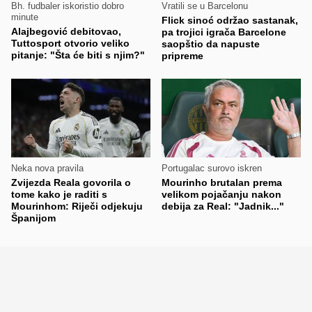
Bh. fudbaler iskoristio dobro
Vratili se u Barcelonu
minute
Flick sinoć održao sastanak,
Alajbegović debitovao,
pa trojici igrača Barcelone
Tuttosport otvorio veliko
saopštio da napuste
pitanje: "Šta će biti s njim?"
pripreme
Neka nova pravila
Portugalac surovo iskren
Zvijezda Reala govorila o
Mourinho brutalan prema
tome kako je raditi s
velikom pojačanju nakon
Mourinhom: Riječi odjekuju
debija za Real: "Jadnik..."
Španijom