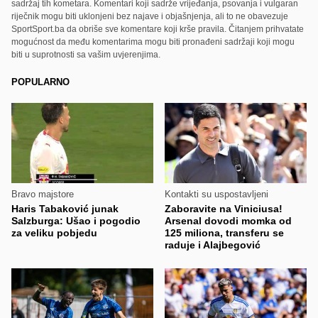
sadržaj tih kometara. Komentari koji sadrže vrijeđanja, psovanja i vulgaran
riječnik mogu biti uklonjeni bez najave i objašnjenja, ali to ne obavezuje
SportSport.ba da obriše sve komentare koji krše pravila. Čitanjem prihvatate
mogućnost da među komentarima mogu biti pronađeni sadržaji koji mogu
biti u suprotnosti sa vašim uvjerenjima.
POPULARNO
Bravo majstore
Kontakti su uspostavljeni
Haris Tabaković junak
Zaboravite na Viniciusa!
Salzburga: Ušao i pogodio
Arsenal dovodi momka od
za veliku pobjedu
125 miliona, transferu se
raduje i Alajbegović