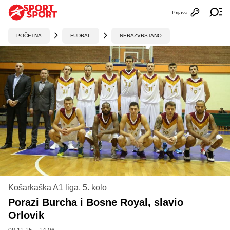
Prijava
Otvori profi
Ot
POČETNA
FUDBAL
NERAZVRSTANO
Košarkaška A1 liga, 5. kolo
Porazi Burcha i Bosne Royal, slavio
Orlovik