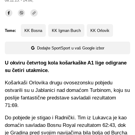
08.11.15. - 14:06,
Teme:
KK Bosna
KK Igman Burch
KK Orlovik
Dodajte SportSport u vaš Google izbor
U okviru četvrtog kola košarkaške A1 lige odigrane
su četiri utakmice.
Košarkaši Orlovika drugu ovosezonsku pobjedu
ostvarili su u Jablanici nad domaćom Turbinom, koju su
poslije fantastične predstave savladali rezultatom
71:69.
Do pobjede je stigao i Radnički. Tim iz Lukavca je kao
domaćin savladao Bosnu Royal rezultatom 62:43, dok
je Gradina pred svojim navijačima bila bolja od Burcha