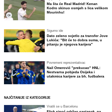
Ma šta će Real Madrid! Kenan
Kodro skinuo osmjeh s lica velikom
Mourinhu!
Sigurno ide
Dato zeleno svjetlo za transfer Jove
Lukića: "Bit će to dobra suma, u
pitanju je njegova karijera"
Povremeni reprezentativac
Nail Omerović "prekucao" HNL:
Nestvarna pobjeda Osijeka i
utakmica karijere za bh. fudbalera
NAJČITANIJE IZ KATEGORIJE
Vratili se u Barcelonu
Flick sinoć održao sastanak, pa