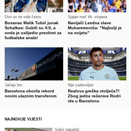
Ovo se ne viđa često
Sjajan meč bh. stopera
Bosanac Malik Tubić junak
Navijači Leedsa slave
Schalkea: Gubili su 4:0, a
Muharemovića: "Najbolji je
onda je uslijedio preokret za
na svijetu"
fudbalske anale!
Jačaju tim
Nije zadovoljan
Barcelona oborila rekord
Realova greška stoljeća?!
novim ulaznim transferom
Zbog jedne rečenice Rodri
ide u Barcelonu
NAJNOVIJE VIJESTI
Sjajni napadač