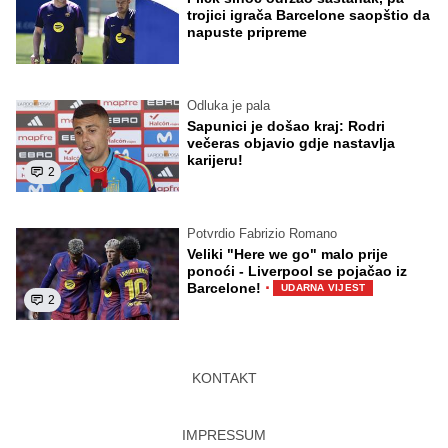
trojici igrača Barcelone saopštio da
napuste pripreme
Odluka je pala
Sapunici je došao kraj: Rodri
večeras objavio gdje nastavlja
karijeru!
2
Potvrdio Fabrizio Romano
Veliki "Here we go" malo prije
ponoći - Liverpool se pojačao iz
·
Barcelone!
UDARNA VIJEST
2
KONTAKT
IMPRESSUM